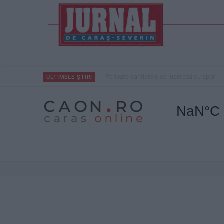
Pe toate șantierele se lucrează cu spor
ULTIMELE ȘTIRI