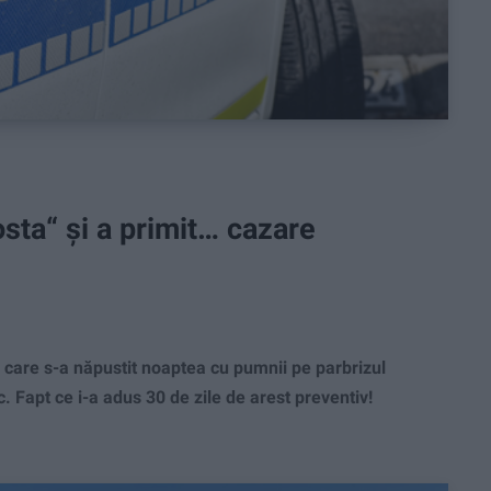
osta“ și a primit… cazare
 care s-a năpustit noaptea cu pumnii pe parbrizul
. Fapt ce i-a adus 30 de zile de arest preventiv!