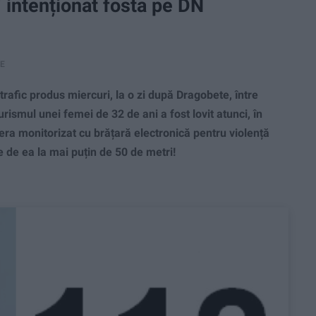
“ intenționat fosta pe DN
RE
afic produs miercuri, la o zi după Dragobete, între
urismul unei femei de 32 de ani a fost lovit atunci, în
re era monitorizat cu brățară electronică pentru violență
pie de ea la mai puțin de 50 de metri!