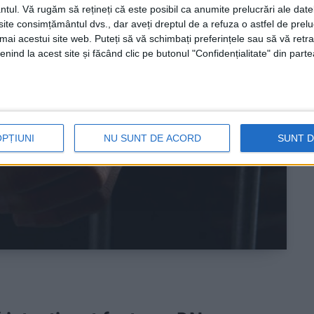
ntul.
Vă rugăm să rețineți că este posibil ca anumite prelucrări ale date
te consimțământul dvs., dar aveți dreptul de a refuza o astfel de prelu
umai acestui site web. Puteți să vă schimbați preferințele sau să vă ret
nind la acest site și făcând clic pe butonul "Confidențialitate" din parte
OPȚIUNI
NU SUNT DE ACORD
SUNT 