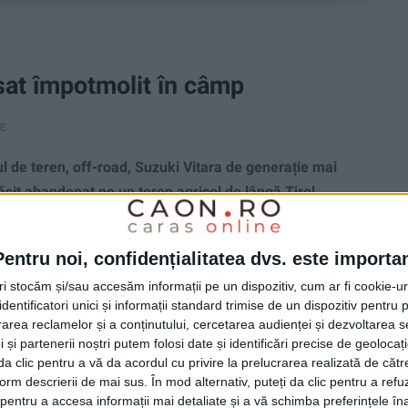
ăsat împotmolit în câmp
RE
ul de teren, off-road, Suzuki Vitara de generație mai
ăsit abandonat pe un teren agricol de lângă Tirol,
Pentru noi, confidențialitatea dvs. este importa
tri stocăm și/sau accesăm informații pe un dispozitiv, cum ar fi cookie-u
dentificatori unici și informații standard trimise de un dispozitiv pentru p
rea reclamelor și a conținutului, cercetarea audienței și dezvoltarea ser
 și partenerii noștri putem folosi date și identificări precise de geoloca
i da clic pentru a vă da acordul cu privire la prelucrarea realizată de cătr
form descrierii de mai sus. În mod alternativ, puteți da clic pentru a refu
entru a accesa informații mai detaliate și a vă schimba preferințele în