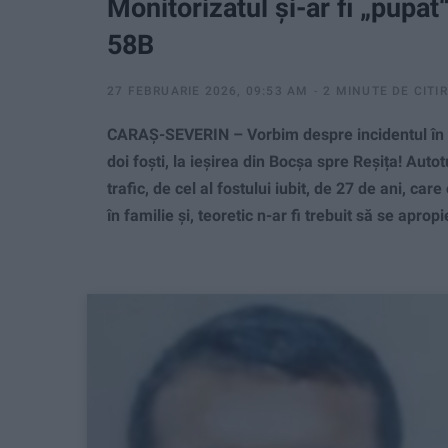
Monitorizatul și-ar fi „pupat
58B
27 FEBRUARIE 2026, 09:53 AM
2 MINUTE DE CITI
CARAȘ-SEVERIN – Vorbim despre incidentul în tr
doi foști, la ieșirea din Bocșa spre Reșița! Autot
trafic, de cel al fostului iubit, de 27 de ani, ca
în familie și, teoretic n-ar fi trebuit să se apro