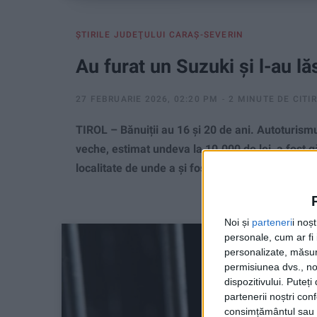
ŞTIRILE JUDEŢULUI CARAŞ-SEVERIN
Au furat un Suzuki și l-au l
27 FEBRUARIE 2026, 02:20 PM
2 MINUTE DE CITI
TIROL – Bănuiții au 16 și 20 de ani. Autoturism
veche, estimat undeva la 10.000 de lei, a fost g
localitate de unde a și fost furat!
Noi și
parteneri
i noș
personale, cum ar fi i
personalizate, măsura
permisiunea dvs., noi
dispozitivului. Puteț
partenerii noștri con
consimțământul sau p