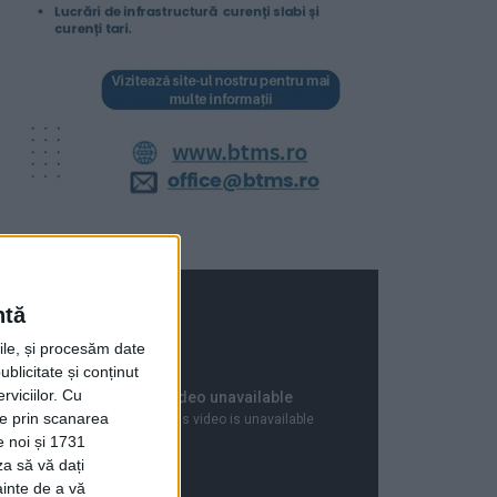
ntă
rile, și procesăm date
ublicitate și conținut
viciilor.
Cu
ție prin scanarea
e noi și 1731
za să vă dați
ainte de a vă