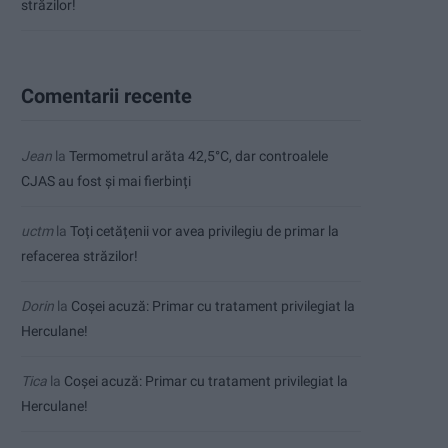
străzilor!
Comentarii recente
Jean
la
Termometrul arăta 42,5°C, dar controalele
CJAS au fost și mai fierbinți
uctm
la
Toți cetățenii vor avea privilegiu de primar la
refacerea străzilor!
Dorin
la
Coșei acuză: Primar cu tratament privilegiat la
Herculane!
Tica
la
Coșei acuză: Primar cu tratament privilegiat la
Herculane!