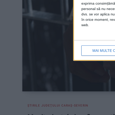
exprima consimțămâ
personal să nu necesi
dvs. se vor aplica n
în orice moment, reve
web.
MAI MULTE 
ŞTIRILE JUDEŢULUI CARAŞ-SEVERIN