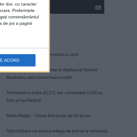
lor dvs. cu caracter
crare. Preferințele
rageți consimțământul
a de jos a paginii
Articole recente
Pe toate șantierele se lucrează cu spor
DE ACORD
CSM Reșița, primul examen în deplasare! Dorinel
Munteanu cere concentrare totală!
Termometrul arăta 42,5°C, dar controalele CJAS au
fost și mai fierbinți
Radio Reșița – Vocea Banatului, de 30 de ani
Toți cetățenii vor avea privilegiu de primar la refacerea