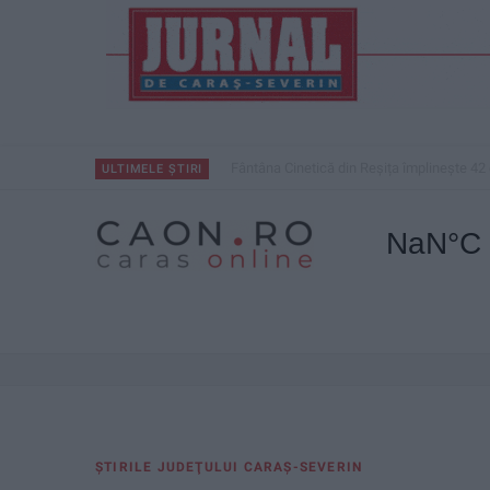
Fântâna Cinetică din Reșița împlinește 42 
ULTIMELE ȘTIRI
ŞTIRILE JUDEŢULUI CARAŞ-SEVERIN