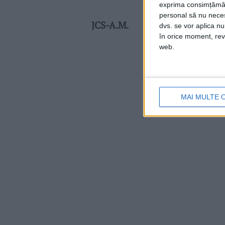
exprima consimțămâ
personal să nu necesi
JCS-A.M.
dvs. se vor aplica n
în orice moment, reve
web.
MAI MULTE 