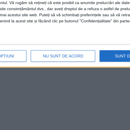
ntul.
Vă rugăm să rețineți că este posibil ca anumite prelucrări ale date
te consimțământul dvs., dar aveți dreptul de a refuza o astfel de prelu
umai acestui site web. Puteți să vă schimbați preferințele sau să vă ret
nind la acest site și făcând clic pe butonul "Confidențialitate" din parte
OPȚIUNI
NU SUNT DE ACORD
SUNT 