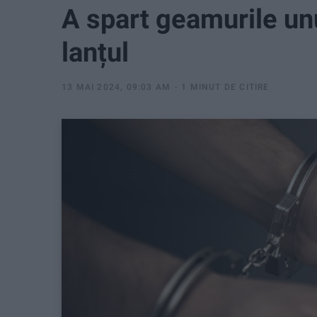
A spart geamurile un
lanțul
13 MAI 2024, 09:03 AM
1 MINUT DE CITIRE