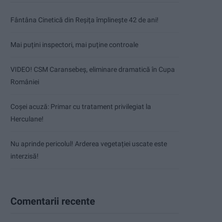
Fântâna Cinetică din Reșița împlinește 42 de ani!
Mai puțini inspectori, mai puține controale
VIDEO! CSM Caransebeș, eliminare dramatică în Cupa
României
Coșei acuză: Primar cu tratament privilegiat la
Herculane!
Nu aprinde pericolul! Arderea vegetației uscate este
interzisă!
Comentarii recente