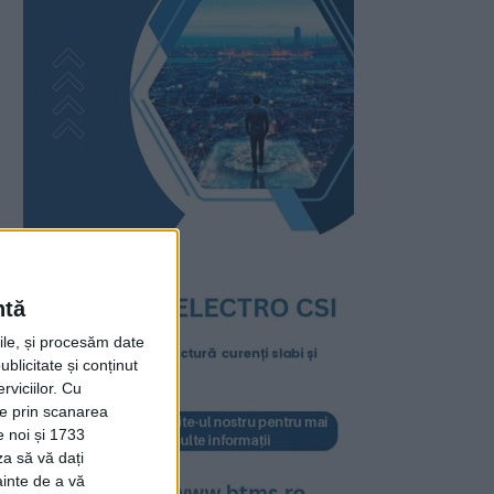
ntă
rile, și procesăm date
ublicitate și conținut
viciilor.
Cu
ție prin scanarea
e noi și 1733
za să vă dați
ainte de a vă