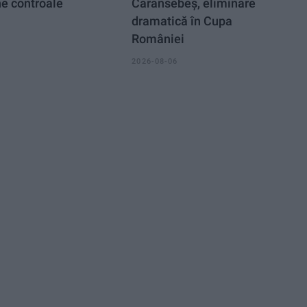
ne controale
Caransebeș, eliminare
dramatică în Cupa
României
2026-08-06