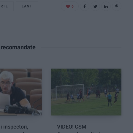
ARTE
LANT
0
e recomandate
i inspectori,
VIDEO! CSM