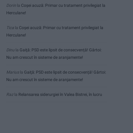
Dorin
la
Coșei acuză: Primar cu tratament privilegiat la
Herculane!
Tica
la
Coșei acuză: Primar cu tratament privilegiat la
Herculane!
Dinu
la
Gaiţă: PSD este lipsit de consecvență! Gârtoi:
Nu am crescut în sisteme de aranjamente!
Marius
la
Gaiţă: PSD este lipsit de consecvență! Gârtoi:
Nu am crescut în sisteme de aranjamente!
Raz
la
Relansarea siderurgiei în Valea Bistrei, în lucru