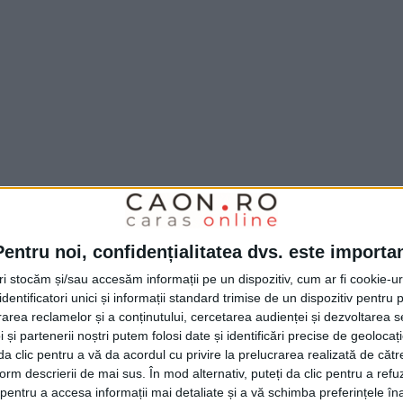
a
Poliția Orașului Bocșa
au dispus măsura
de un bărbat de 41 de ani, din localitate,
Pentru noi, confidențialitatea dvs. este importa
4.50, ar fi distrus cu un
lanț geamurile
unui
tri stocăm și/sau accesăm informații pe un dispozitiv, cum ar fi cookie-u
dinea și liniștea publică
, precizează Poliția
dentificatori unici și informații standard trimise de un dispozitiv pentru p
rea reclamelor și a conținutului, cercetarea audienței și dezvoltarea ser
ntrodus în Centrul de Reținere și Arestare
 și partenerii noștri putem folosi date și identificări precise de geoloca
cercetările fiind continuate pentru săvârșirea
i da clic pentru a vă da acordul cu privire la prelucrarea realizată de cătr
form descrierii de mai sus. În mod alternativ, puteți da clic pentru a refu
ulburarea ordinii și liniștii publice.“
entru a accesa informații mai detaliate și a vă schimba preferințele în