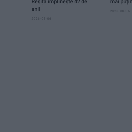
Reșița împlinește 42 de
mai puți
ani!
2026-08-06
2026-08-06