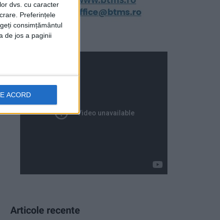
lor dvs. cu caracter
crare. Preferințele
rageți consimțământul
a de jos a paginii
DE ACORD
Articole recente