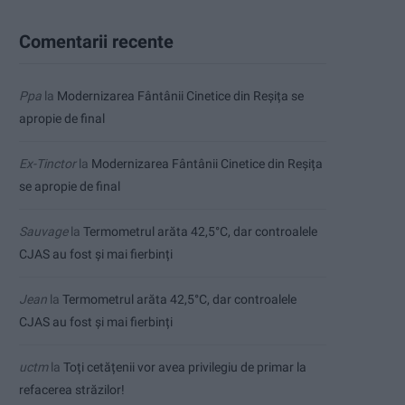
Comentarii recente
Ppa
la
Modernizarea Fântânii Cinetice din Reșița se
apropie de final
Ex-Tinctor
la
Modernizarea Fântânii Cinetice din Reșița
se apropie de final
Sauvage
la
Termometrul arăta 42,5°C, dar controalele
CJAS au fost și mai fierbinți
Jean
la
Termometrul arăta 42,5°C, dar controalele
CJAS au fost și mai fierbinți
uctm
la
Toți cetățenii vor avea privilegiu de primar la
refacerea străzilor!