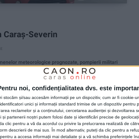
în Caraș-Severin
RE
nelor meteorologice prognozate, pompierii militari
entru îndepărtarea a 6 acoperișuri de bloc doborâte de
ul Republicii, Sportului, Petru Maior, Tușnad și 2 în
liacului!
Pentru noi, confidențialitatea dvs. este importa
tri stocăm și/sau accesăm informații pe un dispozitiv, cum ar fi cookie-u
dentificatori unici și informații standard trimise de un dispozitiv pentru p
rea reclamelor și a conținutului, cercetarea audienței și dezvoltarea ser
 și partenerii noștri putem folosi date și identificări precise de geoloca
i da clic pentru a vă da acordul cu privire la prelucrarea realizată de cătr
form descrierii de mai sus. În mod alternativ, puteți da clic pentru a refu
entru a accesa informații mai detaliate și a vă schimba preferințele în