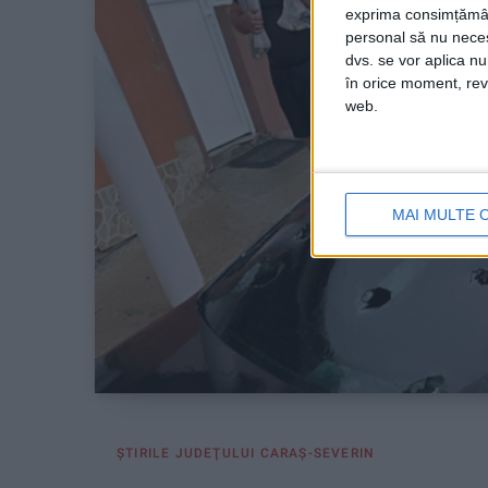
exprima consimțămâ
personal să nu necesi
dvs. se vor aplica n
în orice moment, reve
web.
MAI MULTE 
ŞTIRILE JUDEŢULUI CARAŞ-SEVERIN