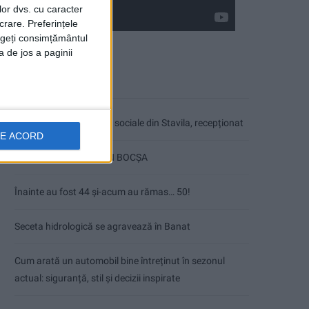
lor dvs. cu caracter
crare. Preferințele
rageți consimțământul
a de jos a paginii
Articole recente
Ultimul bloc de locuințe sociale din Stavila, recepționat
DE ACORD
ANUNŢ OPRIRE APĂ ÎN BOCȘA
Înainte au fost 44 și-acum au rămas… 50!
Seceta hidrologică se agravează în Banat
Cum arată un automobil bine întreținut în sezonul
actual: siguranță, stil și decizii inspirate