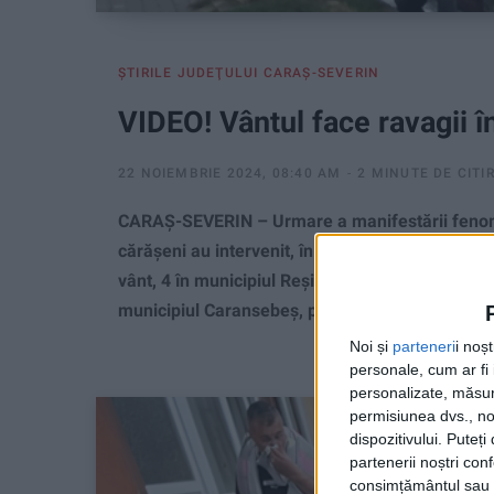
ŞTIRILE JUDEŢULUI CARAŞ-SEVERIN
VIDEO! Vântul face ravagii 
22 NOIEMBRIE 2024, 08:40 AM
2 MINUTE DE CITI
CARAȘ-SEVERIN – Urmare a manifestării fenome
cărășeni au intervenit, în această dimineață, p
vânt, 4 în municipiul Reșița, pe străzile Bulevard
municipiul Caransebeș, pe străzile Cazărmii și Li
Noi și
parteneri
i noș
personale, cum ar fi i
personalizate, măsura
permisiunea dvs., noi
dispozitivului. Puteț
partenerii noștri con
consimțământul sau p