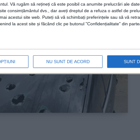
ntul.
Vă rugăm să rețineți că este posibil ca anumite prelucrări ale date
te consimțământul dvs., dar aveți dreptul de a refuza o astfel de prelu
umai acestui site web. Puteți să vă schimbați preferințele sau să vă ret
nind la acest site și făcând clic pe butonul "Confidențialitate" din parte
OPȚIUNI
NU SUNT DE ACORD
SUNT 