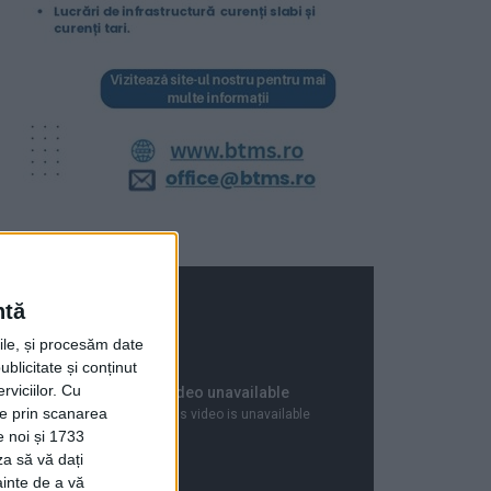
ntă
rile, și procesăm date
ublicitate și conținut
viciilor.
Cu
ție prin scanarea
e noi și 1733
za să vă dați
ainte de a vă