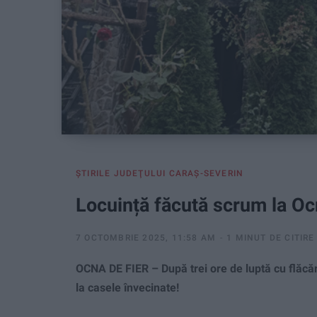
ŞTIRILE JUDEŢULUI CARAŞ-SEVERIN
Locuință făcută scrum la Oc
7 OCTOMBRIE 2025, 11:58 AM
1 MINUT DE CITIRE
OCNA DE FIER – După trei ore de luptă cu flăcări
la casele învecinate!