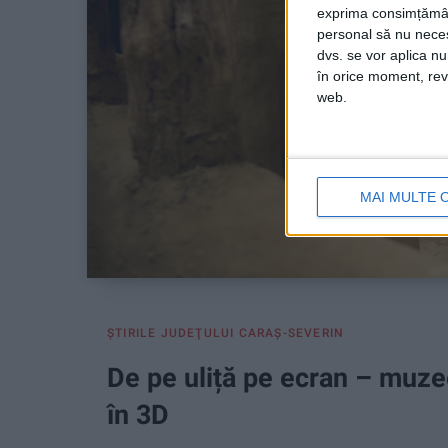
exprima consimțămâ
personal să nu necesi
dvs. se vor aplica n
în orice moment, reve
web.
MAI MULTE 
ŞTIRILE JUDEŢULUI CARAŞ-SEVERIN
De pe uliță pe ecran – muzee
în 3D