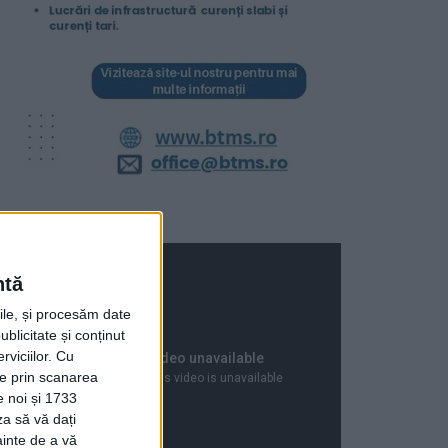
ntă
rile, și procesăm date
ublicitate și conținut
viciilor.
Cu
ție prin scanarea
e noi și 1733
za să vă dați
ainte de a vă