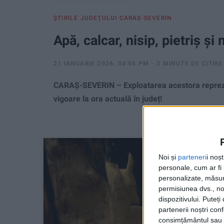
ŞTIRILE JUDEŢULUI CARAŞ-SEVERIN
Apă, calcar, nisip, pietriș ș
21 IANUARIE 2026, 04:06 PM
3 MINUTE DE CITIRE
CARAȘ-SEVERIN – Exploatarea acestora reprezint
vigoare la ora actuală în județ!
Noi și
parteneri
i noș
personale, cum ar fi i
personalizate, măsura
permisiunea dvs., noi
dispozitivului. Puteț
partenerii noștri con
consimțământul sau p