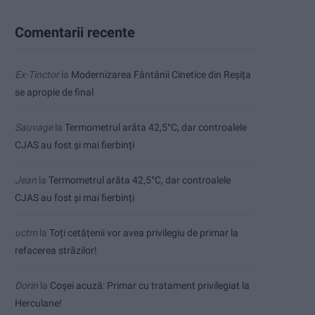
Comentarii recente
Ex-Tinctor
la
Modernizarea Fântânii Cinetice din Reșița
se apropie de final
Sauvage
la
Termometrul arăta 42,5°C, dar controalele
CJAS au fost și mai fierbinți
Jean
la
Termometrul arăta 42,5°C, dar controalele
CJAS au fost și mai fierbinți
uctm
la
Toți cetățenii vor avea privilegiu de primar la
refacerea străzilor!
Dorin
la
Coșei acuză: Primar cu tratament privilegiat la
Herculane!