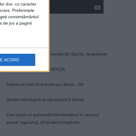
lor dvs. cu caracter
crare. Preferințele
rageți consimțământul
a de jos a paginii
Articole recente
Ultimul bloc de locuințe sociale din Stavila, recepționat
DE ACORD
ANUNŢ OPRIRE APĂ ÎN BOCȘA
Înainte au fost 44 și-acum au rămas… 50!
Seceta hidrologică se agravează în Banat
Cum arată un automobil bine întreținut în sezonul
actual: siguranță, stil și decizii inspirate