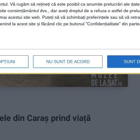
ntul.
Vă rugăm să rețineți că este posibil ca anumite prelucrări ale date
te consimțământul dvs., dar aveți dreptul de a refuza o astfel de prelu
umai acestui site web. Puteți să vă schimbați preferințele sau să vă ret
nind la acest site și făcând clic pe butonul "Confidențialitate" din parte
OPȚIUNI
NU SUNT DE ACORD
SUNT 
le din Caraș prind viață