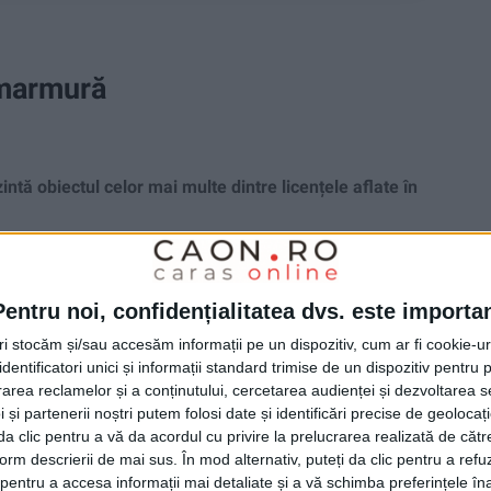
i marmură
ă obiectul celor mai multe dintre licențele aflate în
Pentru noi, confidențialitatea dvs. este importa
tri stocăm și/sau accesăm informații pe un dispozitiv, cum ar fi cookie-u
dentificatori unici și informații standard trimise de un dispozitiv pentru p
rea reclamelor și a conținutului, cercetarea audienței și dezvoltarea ser
 și partenerii noștri putem folosi date și identificări precise de geoloca
i da clic pentru a vă da acordul cu privire la prelucrarea realizată de cătr
form descrierii de mai sus. În mod alternativ, puteți da clic pentru a refu
entru a accesa informații mai detaliate și a vă schimba preferințele în