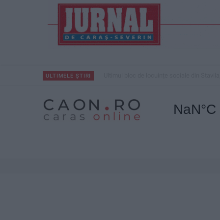
ANUNŢ OPRIRE APĂ ÎN BOCȘA
ULTIMELE ȘTIRI