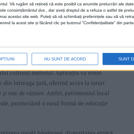
re finalul acestui an. Fiecare muzeu va
ntul.
Vă rugăm să rețineți că este posibil ca anumite prelucrări ale date
te consimțământul dvs., dar aveți dreptul de a refuza o astfel de prelu
activ 3D
, completat de texte și imagini
umai acestui site web. Puteți să vă schimbați preferințele sau să vă ret
it pe platforma muzeedelasat.ro și pe
nind la acest site și făcând clic pe butonul "Confidențialitate" din parte
va fi lansată
aplicația mobilă „Muzee de la
OPȚIUNI
NU SUNT DE ACORD
SUNT 
id și iOS — prima din România dedicată
ui cultural material. Aplicația va reuni
e din întreaga țară, oferind acces la
tururi
e și rute de vizitare
. Astfel, patrimoniul local
iunde, promovând o nouă formă de educație
entitatea rurală bănățeană
, diversitatea etnică