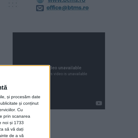
ntă
rile, și procesăm date
ublicitate și conținut
viciilor.
Cu
ție prin scanarea
e noi și 1733
za să vă dați
Articole recente
ainte de a vă