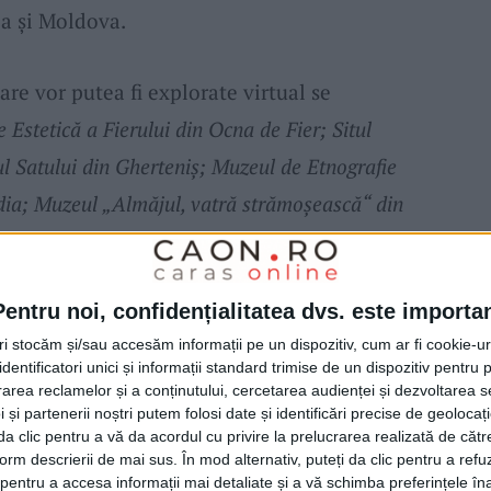
a și Moldova.
care vor putea fi explorate virtual se
 Estetică a Fierului din Ocna de Fier; Situl
 Satului din Gherteniș; Muzeul de Etnografie
dia; Muzeul „Almăjul, vatră strămoșească“ din
 Novacovici“ din Gârbovăț; Muzeul Satului
in Gârnic.
Pentru noi, confidențialitatea dvs. este importa
tri stocăm și/sau accesăm informații pe un dispozitiv, cum ar fi cookie-u
 pe 14 octombrie 2025 și se va încheia pe
dentificatori unici și informații standard trimise de un dispozitiv pentru p
 echipa proiectului realizează
tururi virtuale
rea reclamelor și a conținutului, cercetarea audienței și dezvoltarea ser
 și partenerii noștri putem folosi date și identificări precise de geoloca
eriale video
la fața locului. Ulterior, toate
i da clic pentru a vă da acordul cu privire la prelucrarea realizată de cătr
ate și integrate online, iar lansarea oficială a
form descrierii de mai sus. În mod alternativ, puteți da clic pentru a refu
entru a accesa informații mai detaliate și a vă schimba preferințele în