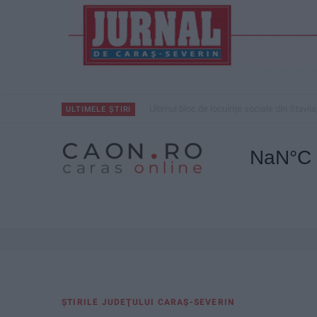
Ultimul bloc de locuințe sociale din Stavila
ULTIMELE ȘTIRI
ŞTIRILE JUDEŢULUI CARAŞ-SEVERIN