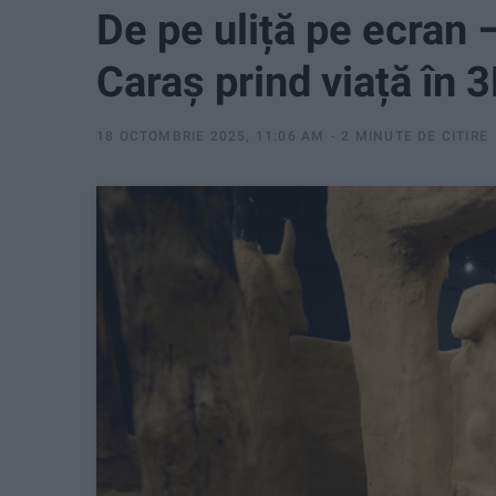
De pe uliță pe ecran 
Caraș prind viață în 
18 OCTOMBRIE 2025, 11:06 AM
2 MINUTE DE CITIRE