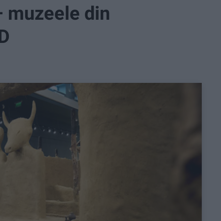
– muzeele din
3D