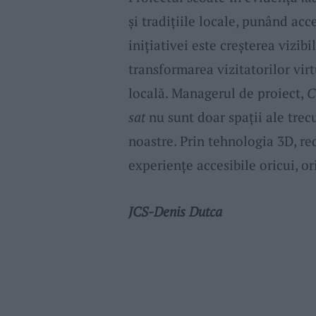
și tradițiile locale, punând acc
inițiativei este creșterea vizibi
transformarea vizitatorilor virtu
locală. Managerul de proiect,
C
sat
nu sunt doar spații ale trecu
noastre. Prin tehnologia 3D, re
experiențe accesibile oricui, or
JCS-Denis Dutca