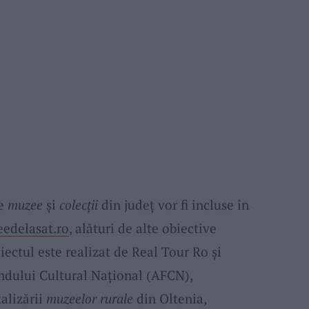
te
muzee
și
colecții
din județ vor fi incluse în
edelasat.ro
, alături de alte obiective
iectul este realizat de Real Tour Ro și
ndului Cultural Național (AFCN),
alizării
muzeelor rurale
din Oltenia,