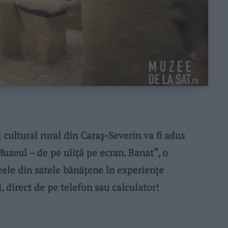
ltural rural din Caraș-Severin va fi adus
Muzeul – de pe uliță pe ecran. Banat“, o
eele din satele bănățene în experiențe
i, direct de pe telefon sau calculator!