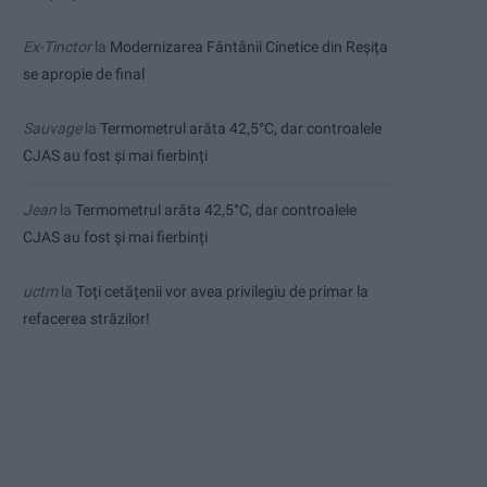
Ex-Tinctor
la
Modernizarea Fântânii Cinetice din Reșița
se apropie de final
Sauvage
la
Termometrul arăta 42,5°C, dar controalele
CJAS au fost și mai fierbinți
Jean
la
Termometrul arăta 42,5°C, dar controalele
CJAS au fost și mai fierbinți
uctm
la
Toți cetățenii vor avea privilegiu de primar la
refacerea străzilor!