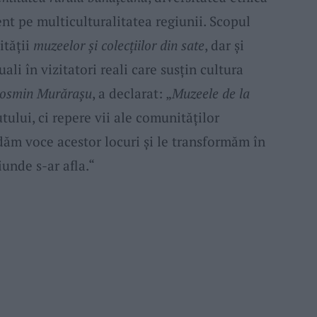
ent pe multiculturalitatea regiunii. Scopul
lității
muzeelor și colecțiilor din sate
, dar și
ali în vizitatori reali care susțin cultura
osmin Murărașu
, a declarat: „
Muzeele de la
tului, ci repere vii ale comunităților
dăm voce acestor locuri și le transformăm în
iunde s-ar afla.“