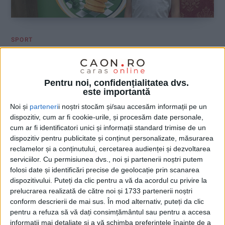
SPORT
Bogdan-Andrei Grecu, bronz la
Campionatele Naționale de șah rapid
Pentru noi, confidențialitatea dvs.
este importantă
21 OCTOMBRIE 2025, 09:07 AM
1 MINUT DE CITIRE
Noi și
parteneri
i noștri stocăm și/sau accesăm informații pe un
CARAȘ-SEVERIN – La Amara au avut loc Campionatele
dispozitiv, cum ar fi cookie-urile, și procesăm date personale,
Naționale de șah rapid, unde Bogdan a obținut, la categoria
cum ar fi identificatori unici și informații standard trimise de un
dispozitiv pentru publicitate și conținut personalizate, măsurarea
juniori sub 12 ani, un total de 5,5 puncte din 7 partide (5 victorii,
reclamelor și a conținutului, cercetarea audienței și dezvoltarea
1 înfrângere și o remiză)!
serviciilor.
Cu permisiunea dvs., noi și partenerii noștri putem
folosi date și identificări precise de geolocație prin scanarea
dispozitivului. Puteți da clic pentru a vă da acordul cu privire la
prelucrarea realizată de către noi și 1733 partenerii noștri
conform descrierii de mai sus. În mod alternativ, puteți da clic
pentru a refuza să vă dați consimțământul sau pentru a accesa
informații mai detaliate și a vă schimba preferințele înainte de a