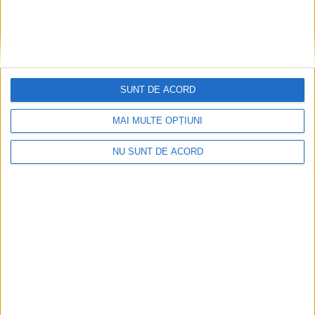
SPORT
Două medalii naționale pentru judoka
de la CS Energetica – CSM Caransebeș
SUNT DE ACORD
12 IUNIE 2025, 08:08 AM
1 MINUT DE CITIRE
MAI MULTE OPȚIUNI
CARANSEBEȘ – Campionatul Național, faza finală, la judo s-a
desfășurat recent la Cluj-Napoca, pentru categoriile de vârstă
NU SUNT DE ACORD
U14 și U16!