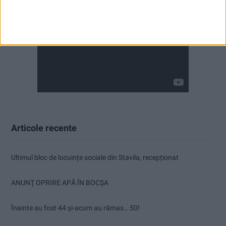
Articole recente
Ultimul bloc de locuințe sociale din Stavila, recepționat
ANUNŢ OPRIRE APĂ ÎN BOCȘA
Înainte au fost 44 și-acum au rămas… 50!