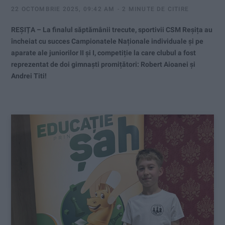
22 OCTOMBRIE 2025, 09:42 AM
2 MINUTE DE CITIRE
REȘIȚA – La finalul săptămânii trecute, sportivii CSM Reșița au
încheiat cu succes Campionatele Naționale individuale și pe
aparate ale juniorilor II și I, competiție la care clubul a fost
reprezentat de doi gimnaști promițători: Robert Aioanei și
Andrei Titi!