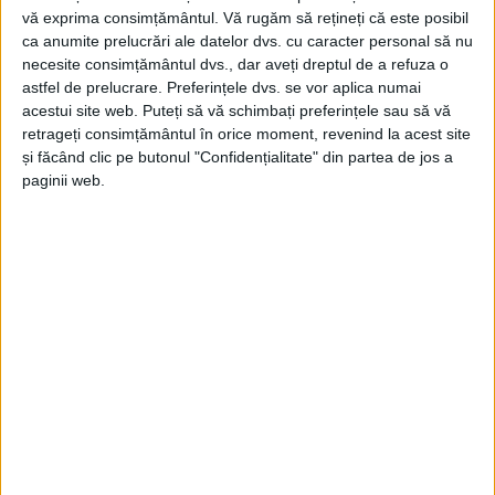
vă exprima consimțământul.
Vă rugăm să rețineți că este posibil
ca anumite prelucrări ale datelor dvs. cu caracter personal să nu
necesite consimțământul dvs., dar aveți dreptul de a refuza o
astfel de prelucrare. Preferințele dvs. se vor aplica numai
acestui site web. Puteți să vă schimbați preferințele sau să vă
retrageți consimțământul în orice moment, revenind la acest site
și făcând clic pe butonul "Confidențialitate" din partea de jos a
paginii web.
SPORT
Atleții de la CSU Reșița și CSȘ
Caransebeș, pe podium la Naționalele
U18
6 AUGUST 2025, 07:44 AM
3 MINUTE DE CITIRE
CARAȘ-SEVERIN – Atleții cărășeni de la CSU Reșița și CSȘ
Caransebeș au ieșit în evidență și au câștigat medalii la
Campionatele Naționale de atletism U18, de la București!