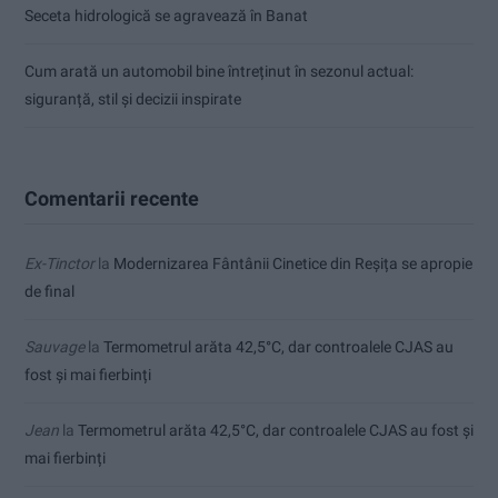
Seceta hidrologică se agravează în Banat
Cum arată un automobil bine întreținut în sezonul actual:
siguranță, stil și decizii inspirate
Comentarii recente
Ex-Tinctor
la
Modernizarea Fântânii Cinetice din Reșița se apropie
de final
Sauvage
la
Termometrul arăta 42,5°C, dar controalele CJAS au
fost și mai fierbinți
Jean
la
Termometrul arăta 42,5°C, dar controalele CJAS au fost și
mai fierbinți