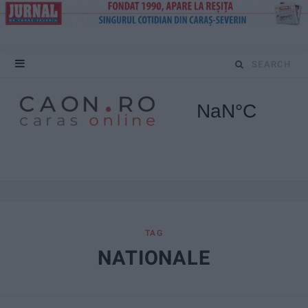
S
e
a
r
c
h
f
TAG
NATIONALE
o
r