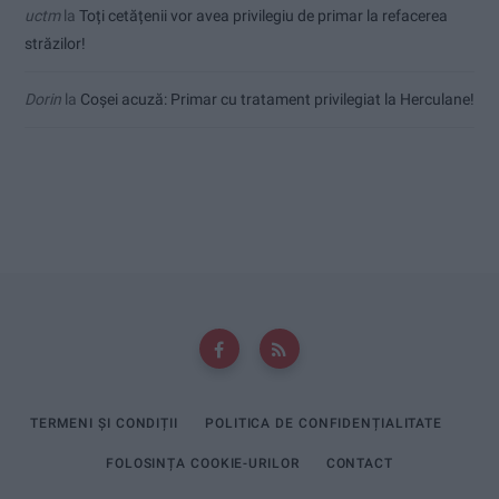
uctm
la
Toți cetățenii vor avea privilegiu de primar la refacerea
străzilor!
Dorin
la
Coșei acuză: Primar cu tratament privilegiat la Herculane!
TERMENI ȘI CONDIȚII
POLITICA DE CONFIDENȚIALITATE
FOLOSINȚA COOKIE-URILOR
CONTACT