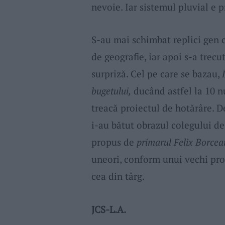
nevoie. Iar sistemul pluvial e pr
S-au mai schimbat replici gen c
de geografie, iar apoi s-a trecu
surpriză. Cel pe care se bazau,
bugetului,
ducând astfel la 10 n
treacă proiectul de hotărâre. De
i-au bătut obrazul colegului d
propus de
primarul Felix Borcea
uneori, conform unui vechi pro
cea din târg.
JCS-L.A.