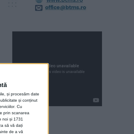
ntă
rile, și procesăm date
ublicitate și conținut
viciilor.
Cu
ție prin scanarea
e noi și 1731
za să vă dați
Articole recente
ainte de a vă