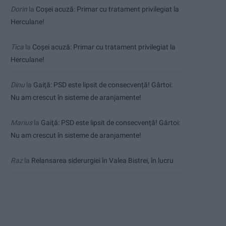
Dorin
la
Coșei acuză: Primar cu tratament privilegiat la
Herculane!
Tica
la
Coșei acuză: Primar cu tratament privilegiat la
Herculane!
Dinu
la
Gaiţă: PSD este lipsit de consecvență! Gârtoi:
Nu am crescut în sisteme de aranjamente!
Marius
la
Gaiţă: PSD este lipsit de consecvență! Gârtoi:
Nu am crescut în sisteme de aranjamente!
Raz
la
Relansarea siderurgiei în Valea Bistrei, în lucru