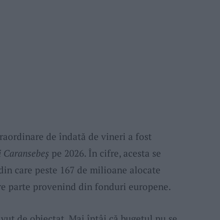
traordinare de îndată de vineri a fost
i Caransebeș
pe 2026. În cifre, acesta se
, din care peste 167 de milioane alocate
re parte provenind din fonduri europene.
avut de obiectat. Mai întâi că bugetul nu se