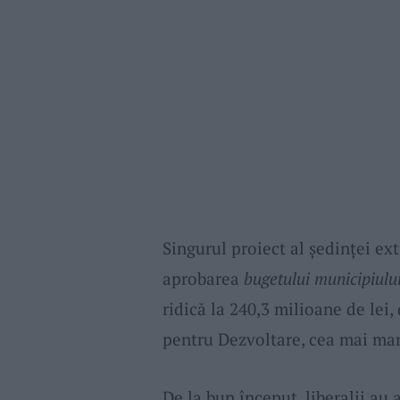
Singurul proiect al ședinței ex
aprobarea
bugetului municipiulu
ridică la 240,3 milioane de lei
pentru Dezvoltare, cea mai ma
De la bun început, liberalii au 