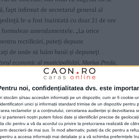
, fapt infirmat de secretarul general al
edință le-a fost înaintată cu doar 21 de ore
și formuleze amendamentele. „La orice
pentru rectificări, puteți depune
ați de unde să luăm banii și depuneți
torul economic al municipalității, Marius Preda
.
 de 20 de minute ca să-și formuleze
Pentru noi, confidențialitatea dvs. este importa
ilalți aleși locali nu au fost de acord, iar
tri stocăm și/sau accesăm informații pe un dispozitiv, cum ar fi cookie-u
 că amendamentele se depun, conform legii,
dentificatori unici și informații standard trimise de un dispozitiv pentru p
rea reclamelor și a conținutului, cercetarea audienței și dezvoltarea ser
 liberalii și-au prezentat în plen propunerile
 și partenerii noștri putem folosi date și identificări precise de geoloca
ru
pictura catedralei episcopale, terenuri
i da clic pentru a vă da acordul cu privire la prelucrarea realizată de cătr
form descrierii de mai sus. În mod alternativ, puteți da clic pentru a refu
tru Valea Cenchii, rețele pluviale pe
entru a accesa informații mai detaliate și a vă schimba preferințele în