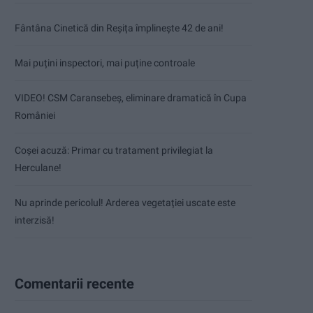
Fântâna Cinetică din Reșița împlinește 42 de ani!
Mai puțini inspectori, mai puține controale
VIDEO! CSM Caransebeș, eliminare dramatică în Cupa
României
Coșei acuză: Primar cu tratament privilegiat la
Herculane!
Nu aprinde pericolul! Arderea vegetației uscate este
interzisă!
Comentarii recente