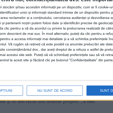
pod și
balustradele,
pentru că e execrabil.
tri stocăm și/sau accesăm informații pe un dispozitiv, cum ar fi cookie-u
dentificatori unici și informații standard trimise de un dispozitiv pentru p
i arată destul de rău. O să facem aceste
rea reclamelor și a conținutului, cercetarea audienței și dezvoltarea ser
 și partenerii noștri putem folosi date și identificări precise de geoloca
himbat arată deja mult mai bine și acuma, în
i da clic pentru a vă da acordul cu privire la prelucrarea realizată de cătr
ând e ceva vechi și
ruginit.“,
a declarat
edilul
form descrierii de mai sus. În mod alternativ, puteți da clic pentru a refu
entru a accesa informații mai detaliate și a vă schimba preferințele în
ntul.
Vă rugăm să rețineți că este posibil ca anumite prelucrări ale date
te consimțământul dvs., dar aveți dreptul de a refuza o astfel de prelu
umai acestui site web. Puteți să vă schimbați preferințele sau să vă ret
tervenții considerate necesare pentru
nind la acest site și făcând clic pe butonul "Confidențialitate" din parte
fara proiectului de modernizare a liniei de
r de administrația locală „Nu au fost prinse
cruri care nu au fost prinse în proiect. Și
OPȚIUNI
NU SUNT DE ACORD
SUNT 
de la
pasajul de la Doman
în sus spre
Poșta
se și le-am făcut din resurse proprii.”, a mai