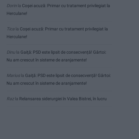
Dorin
la
Coșei acuză: Primar cu tratament privilegiat la
Herculane!
Tica
la
Coșei acuză: Primar cu tratament privilegiat la
Herculane!
Dinu
la
Gaiţă: PSD este lipsit de consecvență! Gârtoi:
Nu am crescut în sisteme de aranjamente!
Marius
la
Gaiţă: PSD este lipsit de consecvență! Gârtoi:
Nu am crescut în sisteme de aranjamente!
Raz
la
Relansarea siderurgiei în Valea Bistrei, în lucru