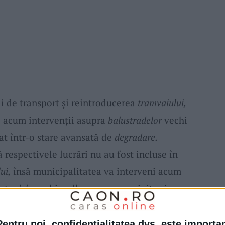
ii de transport și reintroducerea
tramvaiului,
e acum intervenții asupra
balustradelor
vechi
lat într-o stare avansată de
degradare.
 respectivele lucrări nu au fost incluse în
ui,
însă municipalitatea va interveni acum
stradele
vechi, galben-negre, ruginite și
chimbate. La fel și la
podul de la Henn
. Voi
rimoniu să mergem și să schimbăm și
Pentru noi, confidențialitatea dvs. este importa