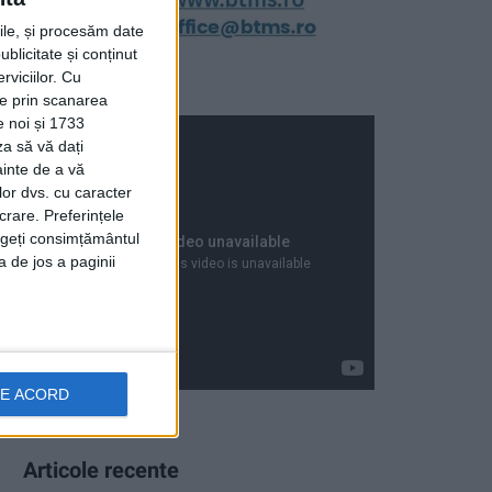
rile, și procesăm date
ublicitate și conținut
viciilor.
Cu
ție prin scanarea
e noi și 1733
za să vă dați
ainte de a vă
lor dvs. cu caracter
crare. Preferințele
rageți consimțământul
a de jos a paginii
DE ACORD
Articole recente