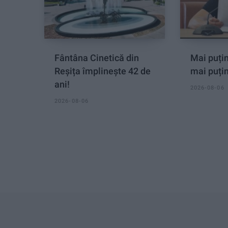
Fântâna Cinetică din
Mai puțin
Reșița împlinește 42 de
mai puți
ani!
2026-08-06
2026-08-06