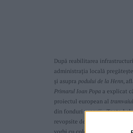
După reabilitarea infrastructur
administrația locală pregăteșt
și asupra
podului de la Henn
, af
Primarul Ioan Popa
a explicat că
proiectul european al
tramvaiul
din fonduri proprii. „Toate
balu
revopsite de zeci de ori vor fi s
vorbi cu colegii mei de la Pat