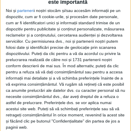
este importantă
Noi și
parteneri
i noștri stocăm și/sau accesăm informații pe un
dispozitiv, cum ar fi cookie-urile, și procesăm date personale,
cum ar fi identificatori unici și informații standard trimise de un
dispozitiv pentru publicitate și conținut personalizate, măsurarea
reclamelor și a conținutului, cercetarea audienței și dezvoltarea
serviciilor.
Cu permisiunea dvs., noi și partenerii noștri putem
folosi date și identificări precise de geolocație prin scanarea
dispozitivului. Puteți da clic pentru a vă da acordul cu privire la
prelucrarea realizată de către noi și 1731 partenerii noștri
Echipa pregătită de
Leontin Doană
a avut un start
conform descrierii de mai sus. În mod alternativ, puteți da clic
pentru a refuza să vă dați consimțământul sau pentru a accesa
perfect și a dat impresia că poate controla partida,
informații mai detaliate și a vă schimba preferințele înainte de a
dar gazdele au profitat de momentele de ezitare din
vă exprima consimțământul.
Vă rugăm să rețineți că este posibil
ca anumite prelucrări ale datelor dvs. cu caracter personal să nu
defensiva
reșițeană
și au întors rezultatul.
Reșița
a
necesite consimțământul dvs., dar aveți dreptul de a refuza o
intrat foarte bine în joc și și-a creat prima mare
astfel de prelucrare. Preferințele dvs. se vor aplica numai
acestui site web. Puteți să vă schimbați preferințele sau să vă
ocazie încă din minutul 2, când
Trișcă-Sălăgean
a
retrageți consimțământul în orice moment, revenind la acest site
scăpat singur cu portarul, însă nu a reușit să
și făcând clic pe butonul "Confidențialitate" din partea de jos a
finalizeze. Faza avea să anunțe golul deschiderii de
paginii web.