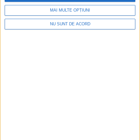
MAI MULTE OPȚIUNI
Fântâna Cinetică din Reșița împlinește 42 de ani!
NU SUNT DE ACORD
2026-08-06
Mai puțini inspectori, mai puține controale