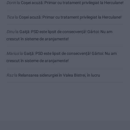
Dorin
la
Coșei acuză: Primar cu tratament privilegiat la Herculane!
Tica
la
Coșei acuză: Primar cu tratament privilegiat la Herculane!
Dinu
la
Gaiţă: PSD este lipsit de consecvență! Gârtoi: Nu am
crescut în sisteme de aranjamente!
Marius
la
Gaiţă: PSD este lipsit de consecvență! Gârtoi: Nu am
crescut în sisteme de aranjamente!
Raz
la
Relansarea siderurgiei în Valea Bistrei, în lucru