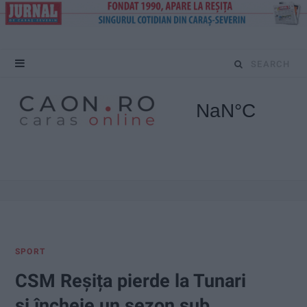
S
e
a
r
c
h
f
SPORT
o
CSM Reșița pierde la Tunari
r
și încheie un sezon sub