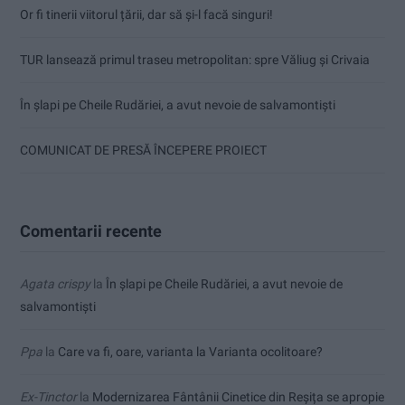
Or fi tinerii viitorul țării, dar să și-l facă singuri!
TUR lansează primul traseu metropolitan: spre Văliug și Crivaia
În șlapi pe Cheile Rudăriei, a avut nevoie de salvamontiști
COMUNICAT DE PRESĂ ÎNCEPERE PROIECT
Comentarii recente
Agata crispy
la
În șlapi pe Cheile Rudăriei, a avut nevoie de
salvamontiști
Ppa
la
Care va fi, oare, varianta la Varianta ocolitoare?
Ex-Tinctor
la
Modernizarea Fântânii Cinetice din Reșița se apropie