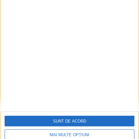
ŞTIRILE JUDEŢULUI CARAŞ-SEVERIN
Ape tulburi cu notificare scrisă
26 IANUARIE 2022, 09:18 AM
3 MINUTE DE CITIRE
ORAVIȚA – Orăvițenii, speriați cu debranșarea de la apă și
canal în urma înștiințărilor AquaCaraș. Informația ne-a fost
adusă la cunoștință printr-un comunicat trimis de GEC Nera!
SUNT DE ACORD
MAI MULTE OPȚIUNI