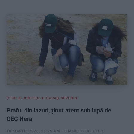
:
ŞTIRILE JUDEŢULUI CARAŞ-SEVERIN
Praful din iazuri, ținut atent sub lupă de
GEC Nera
10 MARTIE 2023, 08:25 AM
3 MINUTE DE CITIRE