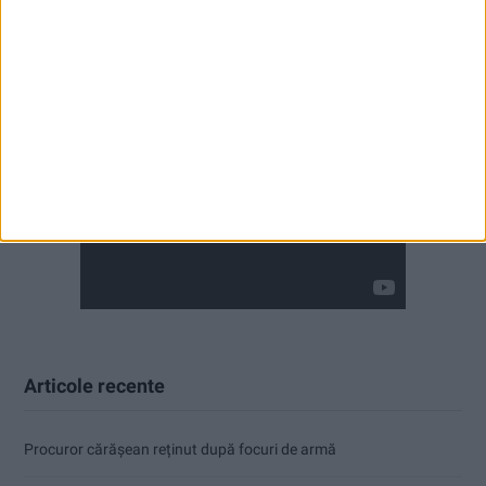
Articole recente
Procuror cărășean reținut după focuri de armă