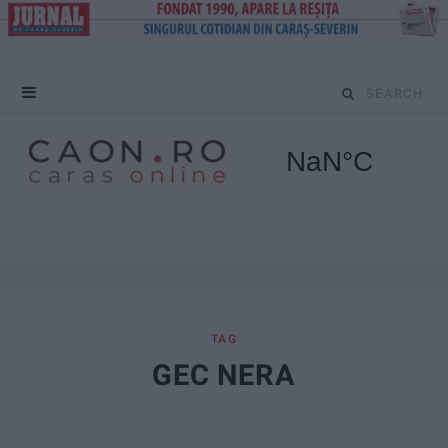
S
e
a
r
c
h
f
TAG
GEC NERA
o
r