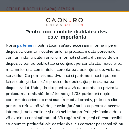
ŞTIRILE JUDEŢULUI CARAŞ-SEVERIN
Cine nu iubește râul Belareca?
Pentru noi, confidențialitatea dvs.
24 FEBRUARIE 2023, 09:13 AM
2 MINUTE DE CITIRE
este importantă
ORAVIȚA – Ministerul Mediului se face că nu cunoaște
Noi și
parteneri
i noștri stocăm și/sau accesăm informații pe un
obligațiile României în convențiile internaționale. Am desprins
dispozitiv, cum ar fi cookie-urile, și procesăm date personale,
cum ar fi identificatori unici și informații standard trimise de un
această idee dintr-un comunicat primit din partea GEC Nera cu
dispozitiv pentru publicitate și conținut personalizate, măsurarea
privire la proiectul de secare a râului Belareca!
reclamelor și a conținutului, cercetarea audienței și dezvoltarea
serviciilor.
Cu permisiunea dvs., noi și partenerii noștri putem
folosi date și identificări precise de geolocație prin scanarea
dispozitivului. Puteți da clic pentru a vă da acordul cu privire la
prelucrarea realizată de către noi și 1733 partenerii noștri
conform descrierii de mai sus. În mod alternativ, puteți da clic
pentru a refuza să vă dați consimțământul sau pentru a accesa
informații mai detaliate și a vă schimba preferințele înainte de a
vă exprima consimțământul.
Vă rugăm să rețineți că este posibil
ca anumite prelucrări ale datelor dvs. cu caracter personal să nu