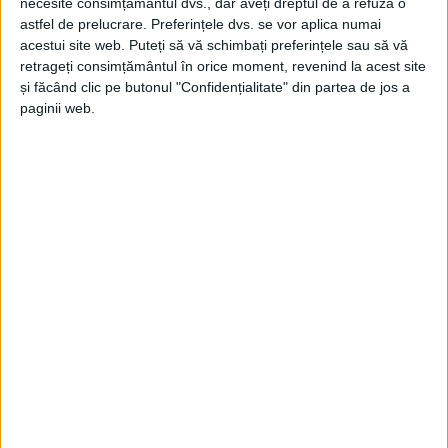
necesite consimțământul dvs., dar aveți dreptul de a refuza o
astfel de prelucrare. Preferințele dvs. se vor aplica numai
acestui site web. Puteți să vă schimbați preferințele sau să vă
retrageți consimțământul în orice moment, revenind la acest site
și făcând clic pe butonul "Confidențialitate" din partea de jos a
paginii web.
ŞTIRILE JUDEŢULUI CARAŞ-SEVERIN
Rezervația Balta Nera, în mâinile
elevilor
17 SEPTEMBRIE 2022, 12:08 PM
2 MINUTE DE CITIRE
SOCOL – GEC Nera sensibilizează autoritățile responsabile cu
protecția și conservarea naturii!