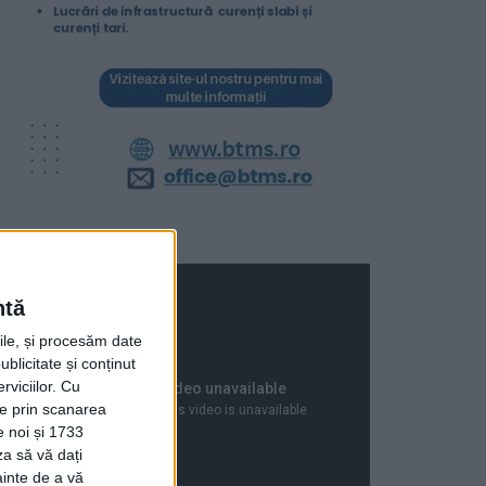
ntă
rile, și procesăm date
ublicitate și conținut
viciilor.
Cu
ție prin scanarea
e noi și 1733
za să vă dați
ainte de a vă