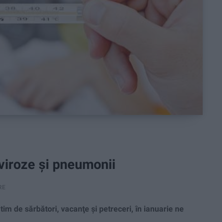
 viroze şi pneumonii
RE
 de sărbători, vacanţe şi petreceri, în ianuarie ne