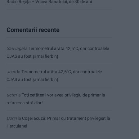
Radio Reșița – Vocea Banatului, de 30 de ani
Comentarii recente
Sauvage
la
Termometrul arăta 42,5°C, dar controalele
CJAS au fost și mai fierbinți
Jean
la
Termometrul arăta 42,5°C, dar controalele
CJAS au fost și mai fierbinți
uctm
la
Toți cetățenii vor avea privilegiu de primar la
refacerea străzilor!
Dorin
la
Coșei acuză: Primar cu tratament privilegiat la
Herculane!