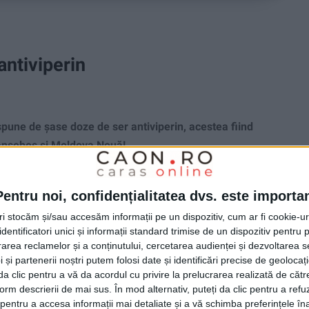
antiviperin
une de şase doze de ser antiviperin, acestea fiind
Caransebeş şi Moldova Nouă!
Pentru noi, confidențialitatea dvs. este importa
tri stocăm și/sau accesăm informații pe un dispozitiv, cum ar fi cookie-u
dentificatori unici și informații standard trimise de un dispozitiv pentru p
rea reclamelor și a conținutului, cercetarea audienței și dezvoltarea ser
 și partenerii noștri putem folosi date și identificări precise de geoloca
i da clic pentru a vă da acordul cu privire la prelucrarea realizată de cătr
form descrierii de mai sus. În mod alternativ, puteți da clic pentru a refu
entru a accesa informații mai detaliate și a vă schimba preferințele în