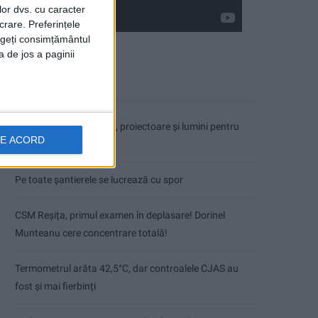
lor dvs. cu caracter
crare. Preferințele
rageți consimțământul
a de jos a paginii
Articole recente
Autoutilitară, microbuz, proiectoare și lumini pentru
DE ACORD
Teatrul de Vest
Pe toate șantierele se lucrează cu spor
CSM Reșița, primul examen în deplasare! Dorinel
Munteanu cere concentrare totală!
Termometrul arăta 42,5°C, dar controalele CJAS au
fost și mai fierbinți