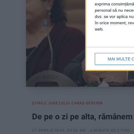
exprima consimțămâ
personal să nu necesi
dvs. se vor aplica n
în orice moment, reve
web.
MAI MULTE 
ŞTIRILE JUDEŢULUI CARAŞ-SEVERIN
De pe o zi pe alta, rămânem t
27 APRILIE 2024, 09:56 AM
2 MINUTE DE CITIRE