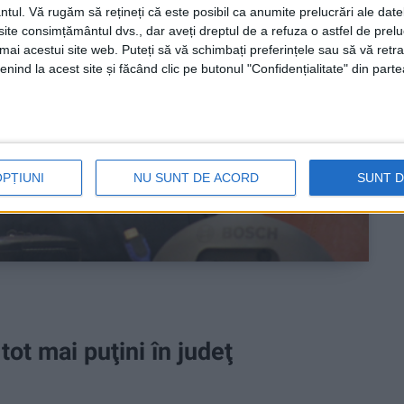
ntul.
Vă rugăm să rețineți că este posibil ca anumite prelucrări ale date
te consimțământul dvs., dar aveți dreptul de a refuza o astfel de prelu
umai acestui site web. Puteți să vă schimbați preferințele sau să vă ret
nind la acest site și făcând clic pe butonul "Confidențialitate" din parte
OPȚIUNI
NU SUNT DE ACORD
SUNT 
ot mai puţini în judeţ