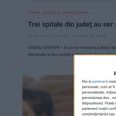
ŞTIRILE JUDEŢULUI CARAŞ-SEVERIN
Trei spitale din judeţ au ser 
28 MAI 2024, 10:20 AM
2 MINUTE DE CITIRE
CARAŞ-SEVERIN – În acest moment, judeţul disp
distribuite la trei unităţi spitaliceşti: Reşiţa, 
Noi și
parteneri
i noș
personale, cum ar fi i
personalizate, măsura
permisiunea dvs., noi
dispozitivului. Puteț
partenerii noștri con
consimțământul sau p