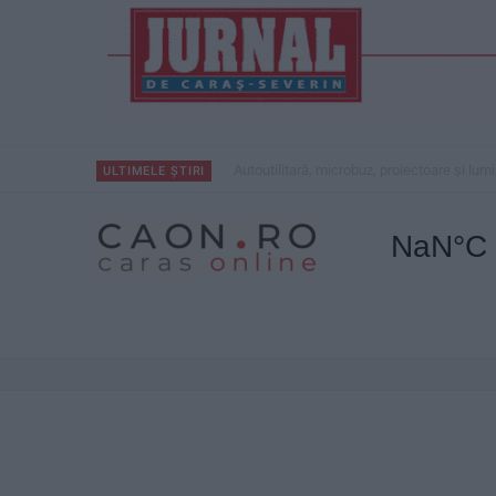
Autoutilitară, microbuz, proiectoare și lum
ULTIMELE ȘTIRI