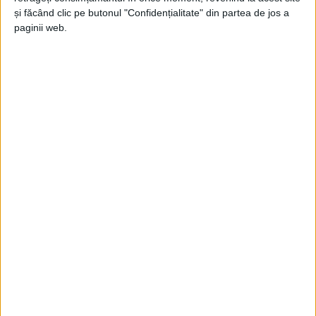
și făcând clic pe butonul "Confidențialitate" din partea de jos a
paginii web.
ŞTIRILE JUDEŢULUI CARAŞ-SEVERIN
Lovitura la păcănele își arată proporțiile
13 DECEMBRIE 2023, 12:25 PM
2 MINUTE DE CITIRE
CARAȘ-SEVERIN – În urma celor 26 de percheziții domiciliare
din 12 decembrie, au fost ridicate sume impresionante de bani:
323.298 de lei, 14.705 de euro, 15.000 de forinți!