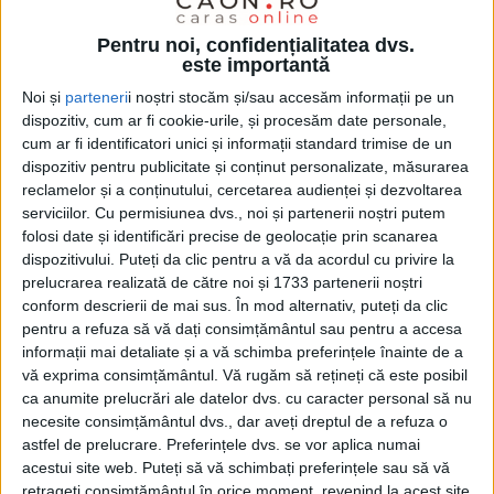
Spălare de bani cu aur turcesc în vestul
Pentru noi, confidențialitatea dvs.
țării
este importantă
Noi și
parteneri
i noștri stocăm și/sau accesăm informații pe un
22 OCTOMBRIE 2025, 03:43 PM
3 MINUTE DE CITIRE
dispozitiv, cum ar fi cookie-urile, și procesăm date personale,
cum ar fi identificatori unici și informații standard trimise de un
CARAȘ-SEVERIN – 58 de percheziții domiciliare au fost puse în
dispozitiv pentru publicitate și conținut personalizate, măsurarea
scenă astăzi de polițiștii și procurorii cărășeni ai DIICOT, la
reclamelor și a conținutului, cercetarea audienței și dezvoltarea
membrii grupului infracțional organizat care acționa în județele
serviciilor.
Cu permisiunea dvs., noi și partenerii noștri putem
Timiș și Arad!
folosi date și identificări precise de geolocație prin scanarea
dispozitivului. Puteți da clic pentru a vă da acordul cu privire la
prelucrarea realizată de către noi și 1733 partenerii noștri
conform descrierii de mai sus. În mod alternativ, puteți da clic
pentru a refuza să vă dați consimțământul sau pentru a accesa
informații mai detaliate și a vă schimba preferințele înainte de a
vă exprima consimțământul.
Vă rugăm să rețineți că este posibil
ca anumite prelucrări ale datelor dvs. cu caracter personal să nu
necesite consimțământul dvs., dar aveți dreptul de a refuza o
astfel de prelucrare. Preferințele dvs. se vor aplica numai
acestui site web. Puteți să vă schimbați preferințele sau să vă
retrageți consimțământul în orice moment, revenind la acest site