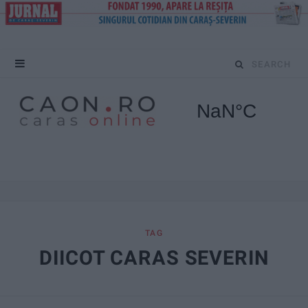
S
e
a
r
c
h
f
TAG
DIICOT CARAS SEVERIN
o
r