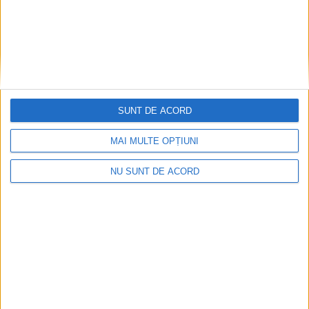
SUNT DE ACORD
MAI MULTE OPȚIUNI
ŞTIRILE JUDEŢULUI CARAŞ-SEVERIN
NU SUNT DE ACORD
Procurorii şi poliţiştii au descins peste
traficanţii de ţigări. 29 de persoane, la
audieri!
18 FEBRUARIE 2021, 01:49 PM
2 MINUTE DE CITIRE
CARAȘ-SEVERIN – Au fost ridicate aproape un milion de
ţigarete cu o valoare estimată la peste 540 de mii de lei!