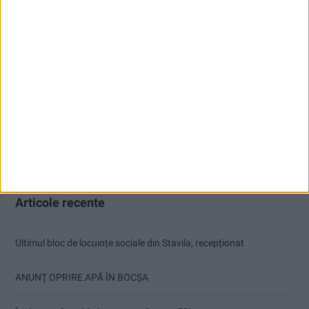
Articole recente
Ultimul bloc de locuințe sociale din Stavila, recepționat
ANUNŢ OPRIRE APĂ ÎN BOCȘA