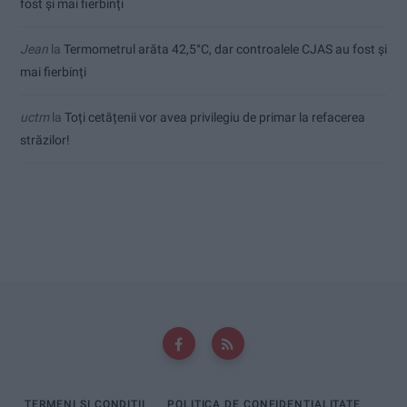
fost și mai fierbinți
Jean
la
Termometrul arăta 42,5°C, dar controalele CJAS au fost și
mai fierbinți
uctm
la
Toți cetățenii vor avea privilegiu de primar la refacerea
străzilor!
TERMENI ȘI CONDIȚII
POLITICA DE CONFIDENȚIALITATE