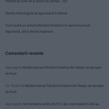
Înainte au fost 44 și-acum au rămas… 50!
Seceta hidrologică se agravează în Banat
Cum arată un automobil bine întreținut în sezonul actual:
siguranță, stil și decizii inspirate
Comentarii recente
Sauvage
la
Modernizarea Fântânii Cinetice din Reșița se apropie
de final
Ex-Tinctor
la
Modernizarea Fântânii Cinetice din Reșița se apropie
de final
Sauvage
la
Termometrul arăta 42,5°C, dar controalele CJAS au