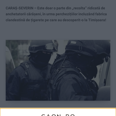
CARAȘ-SEVERIN – Este doar o parte din „recolta“ ridicată de
anchetatorii cărășeni, în urma perchezițiilor incluzând fabrica
clandestină de țigarete pe care au descoperit-o la Timișoara!
ŞTIRILE JUDEŢULUI CARAŞ-SEVERIN