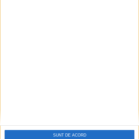
Dorinel Munteanu: Am câștigat prin muncă și
implicare totală!
2026-08-08
SUNT DE ACORD