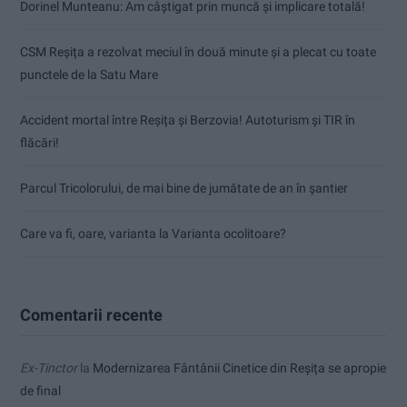
Dorinel Munteanu: Am câștigat prin muncă și implicare totală!
CSM Reșița a rezolvat meciul în două minute și a plecat cu toate
punctele de la Satu Mare
Accident mortal între Reșița și Berzovia! Autoturism și TIR în
flăcări!
Parcul Tricolorului, de mai bine de jumătate de an în șantier
Care va fi, oare, varianta la Varianta ocolitoare?
Comentarii recente
Ex-Tinctor
la
Modernizarea Fântânii Cinetice din Reșița se apropie
de final