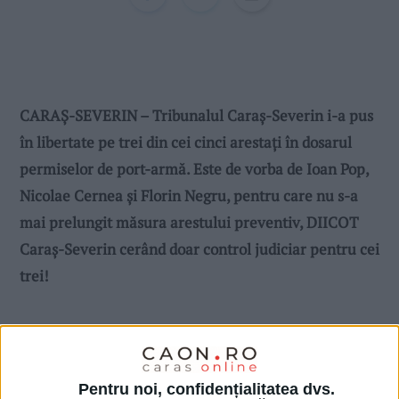
CARAȘ-SEVERIN – Tribunalul Caraș-Severin i-a pus
în libertate pe trei din cei cinci arestați în dosarul
permiselor de port-armă. Este de vorba de Ioan Pop,
Nicolae Cernea și Florin Negru, pentru care nu s-a
mai prelungit măsura arestului preventiv, DIICOT
Caraș-Severin cerând doar control judiciar pentru cei
trei!
Pentru noi, confidențialitatea dvs.