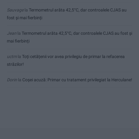
Sauvage
la
Termometrul arăta 42,5°C, dar controalele CJAS au
fost și mai fierbinți
Jean
la
Termometrul arăta 42,5°C, dar controalele CJAS au fost și
mai fierbinți
uctm
la
Toți cetățenii vor avea privilegiu de primar la refacerea
străzilor!
Dorin
la
Coșei acuză: Primar cu tratament privilegiat la Herculane!