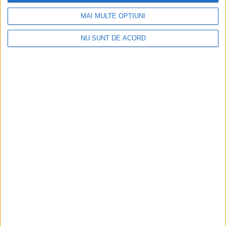
MAI MULTE OPȚIUNI
NU SUNT DE ACORD
CSM Reșița a rezolvat meciul în două minute și a
plecat cu toate punctele de la Satu Mare
2026-08-08