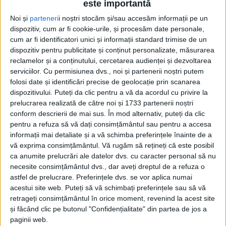
este importantă
Noi și
parteneri
i noștri stocăm și/sau accesăm informații pe un
dispozitiv, cum ar fi cookie-urile, și procesăm date personale,
cum ar fi identificatori unici și informații standard trimise de un
dispozitiv pentru publicitate și conținut personalizate, măsurarea
reclamelor și a conținutului, cercetarea audienței și dezvoltarea
serviciilor.
Cu permisiunea dvs., noi și partenerii noștri putem
folosi date și identificări precise de geolocație prin scanarea
dispozitivului. Puteți da clic pentru a vă da acordul cu privire la
prelucrarea realizată de către noi și 1733 partenerii noștri
conform descrierii de mai sus. În mod alternativ, puteți da clic
pentru a refuza să vă dați consimțământul sau pentru a accesa
informații mai detaliate și a vă schimba preferințele înainte de a
vă exprima consimțământul.
Vă rugăm să rețineți că este posibil
ca anumite prelucrări ale datelor dvs. cu caracter personal să nu
necesite consimțământul dvs., dar aveți dreptul de a refuza o
astfel de prelucrare. Preferințele dvs. se vor aplica numai
acestui site web. Puteți să vă schimbați preferințele sau să vă
retrageți consimțământul în orice moment, revenind la acest site
Nu de aceeași clemență din partea procurorilor au
și făcând clic pe butonul "Confidențialitate" din partea de jos a
avut parte fostul șef de la
Arme, Explozivi și Substanțe
paginii web.