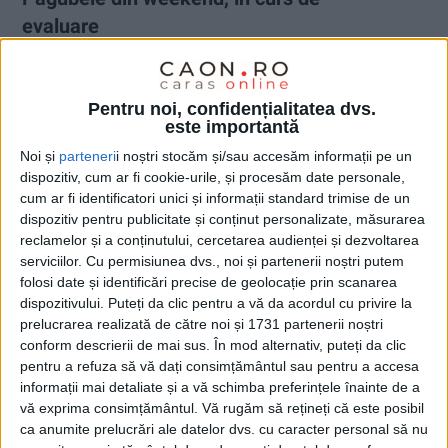
evaluare
19 IUNIE 2024, 11:42 AM
2 MINUTE DE CITIRE
Pentru noi, confidențialitatea dvs.
CARAȘ-SEVERIN – Două echipe ale Instituției Prefecturii
este importantă
documentează, în zonele afectate, efectele fenomenelor
meteorologice periculoase!
Noi și
parteneri
i noștri stocăm și/sau accesăm informații pe un
dispozitiv, cum ar fi cookie-urile, și procesăm date personale,
cum ar fi identificatori unici și informații standard trimise de un
dispozitiv pentru publicitate și conținut personalizate, măsurarea
reclamelor și a conținutului, cercetarea audienței și dezvoltarea
serviciilor.
Cu permisiunea dvs., noi și partenerii noștri putem
folosi date și identificări precise de geolocație prin scanarea
dispozitivului. Puteți da clic pentru a vă da acordul cu privire la
prelucrarea realizată de către noi și 1731 partenerii noștri
conform descrierii de mai sus. În mod alternativ, puteți da clic
pentru a refuza să vă dați consimțământul sau pentru a accesa
informații mai detaliate și a vă schimba preferințele înainte de a
vă exprima consimțământul.
Vă rugăm să rețineți că este posibil
ca anumite prelucrări ale datelor dvs. cu caracter personal să nu