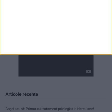
Articole recente
Coșei acuză: Primar cu tratament privilegiat la Herculane!