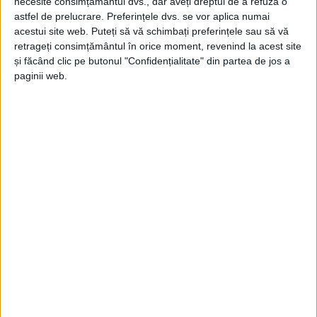
necesite consimțământul dvs., dar aveți dreptul de a refuza o
astfel de prelucrare. Preferințele dvs. se vor aplica numai
acestui site web. Puteți să vă schimbați preferințele sau să vă
ŞTIRILE JUDEŢULUI CARAŞ-SEVERIN
retrageți consimțământul în orice moment, revenind la acest site
și făcând clic pe butonul "Confidențialitate" din partea de jos a
Bacul e rezolvat, stă! La fel ca șefii care
paginii web.
își iau banii!
28 SEPTEMBRIE 2023, 12:07 PM
6 MINUTE DE CITIRE
CARAȘ-SEVERIN – A explicat șeful județului, în viziunea căruia,
deși bacul stă, soluția PSD merge ca unsă, iar leafa netă de
7.000 de lei ar fi direcționată administratorului, fiul primarului
de la Coronini, uns acolo la propunerea consilierului județean
Ioan Crina, cu susținerea noii majorități!