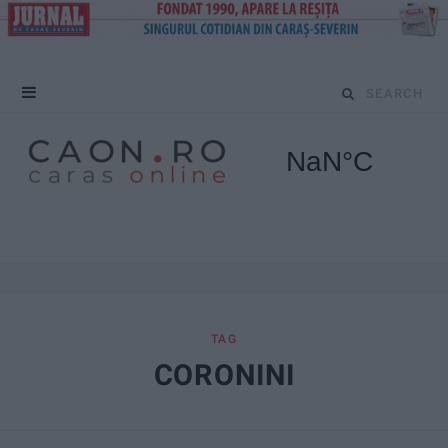
S
e
a
r
c
h
f
TAG
CORONINI
o
r