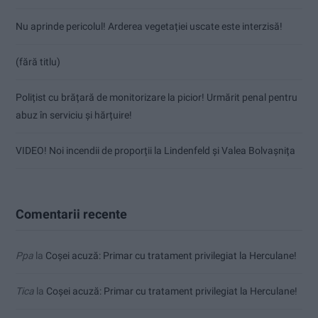
Nu aprinde pericolul! Arderea vegetației uscate este interzisă!
(fără titlu)
Polițist cu brățară de monitorizare la picior! Urmărit penal pentru
abuz în serviciu și hărțuire!
VIDEO! Noi incendii de proporții la Lindenfeld și Valea Bolvașnița
Comentarii recente
Ppa
la
Coșei acuză: Primar cu tratament privilegiat la Herculane!
Tica
la
Coșei acuză: Primar cu tratament privilegiat la Herculane!