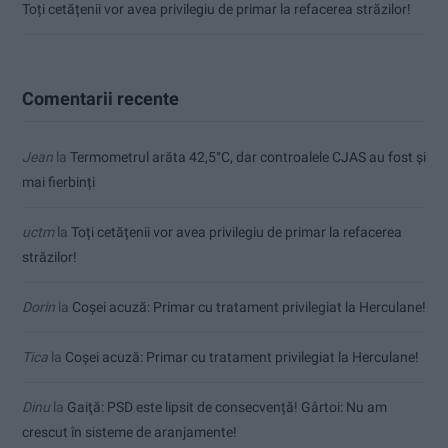
Toți cetățenii vor avea privilegiu de primar la refacerea străzilor!
Comentarii recente
Jean
la
Termometrul arăta 42,5°C, dar controalele CJAS au fost și
mai fierbinți
uctm
la
Toți cetățenii vor avea privilegiu de primar la refacerea
străzilor!
Dorin
la
Coșei acuză: Primar cu tratament privilegiat la Herculane!
Tica
la
Coșei acuză: Primar cu tratament privilegiat la Herculane!
Dinu
la
Gaiţă: PSD este lipsit de consecvență! Gârtoi: Nu am
crescut în sisteme de aranjamente!