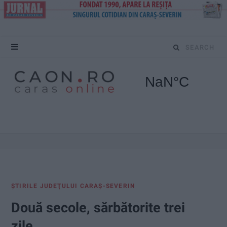
S
e
a
r
c
h
f
ŞTIRILE JUDEŢULUI CARAŞ-SEVERIN
o
Două secole, sărbătorite trei
r
zile