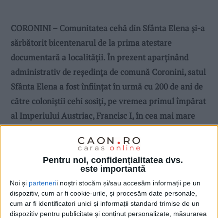
CORONINI – Comunitatea cehă din Sfânta Elena şi-a
sărbătorit bicentenarul de la prima atestare
documentară a localităţii. În prezent aparţinând
administrativ de reşedinţa de comună Coronini, satul
Sfânta Elena a fost înfiinţat în urmă cu 200 de ani de
către coloniştii cehi sosiţi, pe vremea primul împărat
al Imperiului Austriac, Francisc I, în cea mai mare
parte, din Boemia Centrală, ei având ca ocupaţie de
bază cea de tăietori de lemne!
Pentru noi, confidențialitatea dvs.
este importantă
Noi și
parteneri
i noștri stocăm și/sau accesăm informații pe un
dispozitiv, cum ar fi cookie-urile, și procesăm date personale,
cum ar fi identificatori unici și informații standard trimise de un
dispozitiv pentru publicitate și conținut personalizate, măsurarea