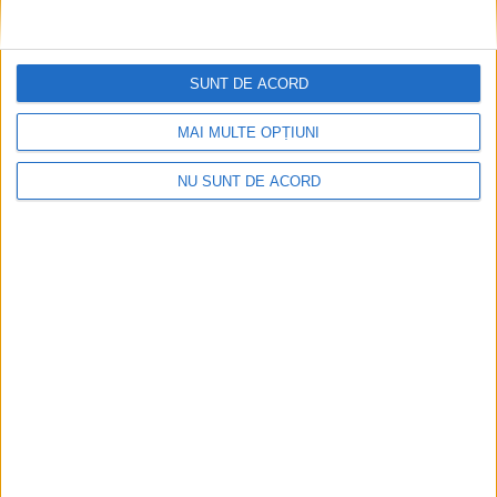
CSM Reșița, primul examen în deplasare! Dorinel
Munteanu cere concentrare totală!
SUNT DE ACORD
2026-08-06
MAI MULTE OPȚIUNI
NU SUNT DE ACORD