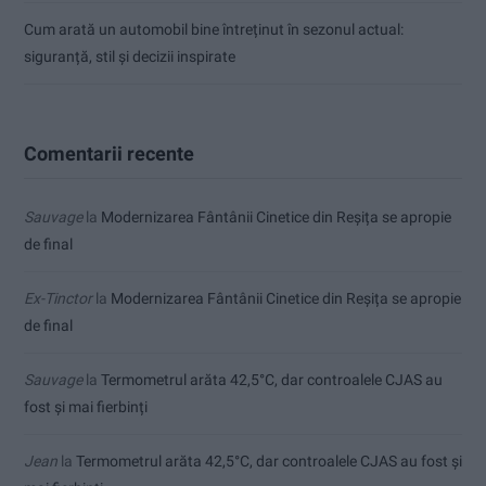
Cum arată un automobil bine întreținut în sezonul actual:
siguranță, stil și decizii inspirate
Comentarii recente
Sauvage
la
Modernizarea Fântânii Cinetice din Reșița se apropie
de final
Ex-Tinctor
la
Modernizarea Fântânii Cinetice din Reșița se apropie
de final
Sauvage
la
Termometrul arăta 42,5°C, dar controalele CJAS au
fost și mai fierbinți
Jean
la
Termometrul arăta 42,5°C, dar controalele CJAS au fost și