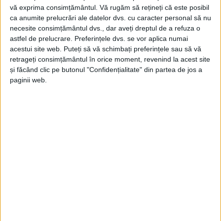
vă exprima consimțământul.
Vă rugăm să rețineți că este posibil
ca anumite prelucrări ale datelor dvs. cu caracter personal să nu
necesite consimțământul dvs., dar aveți dreptul de a refuza o
astfel de prelucrare. Preferințele dvs. se vor aplica numai
acestui site web. Puteți să vă schimbați preferințele sau să vă
retrageți consimțământul în orice moment, revenind la acest site
și făcând clic pe butonul "Confidențialitate" din partea de jos a
ŞTIRILE JUDEŢULUI CARAŞ-SEVERIN
paginii web.
Pentru mai multă energie în relațiile
româno-sârbe!
16 IULIE 2026, 03:21 PM
4 MINUTE DE CITIRE
CARAȘ-SEVERIN – A fost semnat, joi, un memorandum referitor
la proiectul hidrocentralei cu acumulare prin pompaj Porțile de
Fier III/Đerdap 3!