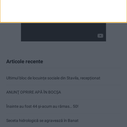
Articole recente
Ultimul bloc de locuințe sociale din Stavila, recepționat
ANUNŢ OPRIRE APĂ ÎN BOCȘA
Înainte au fost 44 și-acum au rămas… 50!
Seceta hidrologică se agravează în Banat