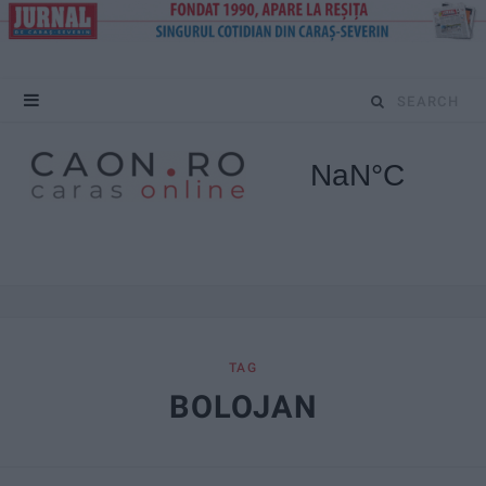
S
e
a
r
c
h
f
TAG
BOLOJAN
o
r