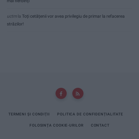
mai fierbinți
uctm
la
Toți cetățenii vor avea privilegiu de primar la refacerea
străzilor!
TERMENI ȘI CONDIȚII
POLITICA DE CONFIDENȚIALITATE
FOLOSINȚA COOKIE-URILOR
CONTACT