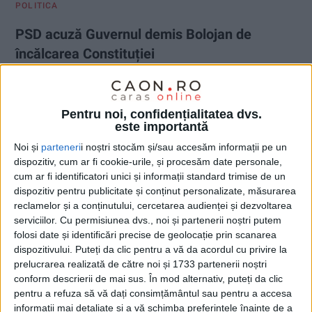
POLITICA
PSD acuză Guvernul demis Bolojan de
încălcarea Constituției
28 IULIE 2026, 03:19 PM
2 MINUTE DE CITIRE
CARAȘ-SEVERIN – Deputatul Silvia Mihalcea a anunțat că
Pentru noi, confidențialitatea dvs.
este importantă
Partidul Social Democrat a inițiat demersuri legale împotriva
hotărârilor adoptate de Guvernul demis condus de Ilie Bolojan,
Noi și
parteneri
i noștri stocăm și/sau accesăm informații pe un
acuzând Executivul că și-a depășit atribuțiile constituționale
dispozitiv, cum ar fi cookie-urile, și procesăm date personale,
după pierderea mandatului!
cum ar fi identificatori unici și informații standard trimise de un
dispozitiv pentru publicitate și conținut personalizate, măsurarea
reclamelor și a conținutului, cercetarea audienței și dezvoltarea
serviciilor.
Cu permisiunea dvs., noi și partenerii noștri putem
folosi date și identificări precise de geolocație prin scanarea
dispozitivului. Puteți da clic pentru a vă da acordul cu privire la
prelucrarea realizată de către noi și 1733 partenerii noștri
conform descrierii de mai sus. În mod alternativ, puteți da clic
pentru a refuza să vă dați consimțământul sau pentru a accesa
informații mai detaliate și a vă schimba preferințele înainte de a