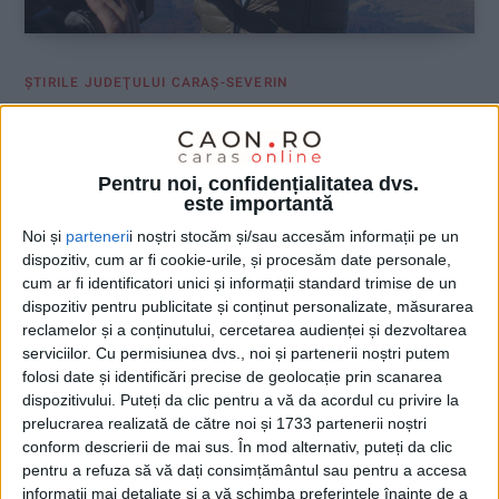
ŞTIRILE JUDEŢULUI CARAŞ-SEVERIN
Dunca refuză să mai finanțeze „un
sistem corupt“!
Pentru noi, confidențialitatea dvs.
este importantă
15 DECEMBRIE 2025, 03:45 PM
3 MINUTE DE CITIRE
Noi și
parteneri
i noștri stocăm și/sau accesăm informații pe un
CARAȘ-SEVERIN – Omul de afaceri care a păstorit destinele
dispozitiv, cum ar fi cookie-urile, și procesăm date personale,
Caraș-Severinului pentru patru ani consideră că a ajuns la o
cum ar fi identificatori unici și informații standard trimise de un
răscruce de drumuri, e gata să spună „Stop!“ ticăloșiilor și îi
dispozitiv pentru publicitate și conținut personalizate, măsurarea
cere premierului să ia măsuri!
reclamelor și a conținutului, cercetarea audienței și dezvoltarea
serviciilor.
Cu permisiunea dvs., noi și partenerii noștri putem
folosi date și identificări precise de geolocație prin scanarea
dispozitivului. Puteți da clic pentru a vă da acordul cu privire la
prelucrarea realizată de către noi și 1733 partenerii noștri
conform descrierii de mai sus. În mod alternativ, puteți da clic
pentru a refuza să vă dați consimțământul sau pentru a accesa
informații mai detaliate și a vă schimba preferințele înainte de a