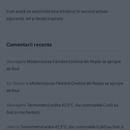
Cum arată un automobil bine întreținut în sezonul actual:
siguranță, stil și decizii inspirate
Comentarii recente
Sauvage
la
Modernizarea Fântânii Cinetice din Reșița se apropie
de final
Ex-Tinctor
la
Modernizarea Fântânii Cinetice din Reșița se apropie
de final
Sauvage
la
Termometrul arăta 42,5°C, dar controalele CJAS au
fost și mai fierbinți
Jean
la
Termometrul arăta 42,5°C, dar controalele CJAS au fost și