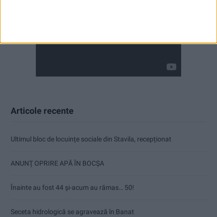
Articole recente
Ultimul bloc de locuințe sociale din Stavila, recepționat
ANUNŢ OPRIRE APĂ ÎN BOCȘA
Înainte au fost 44 și-acum au rămas… 50!
Seceta hidrologică se agravează în Banat