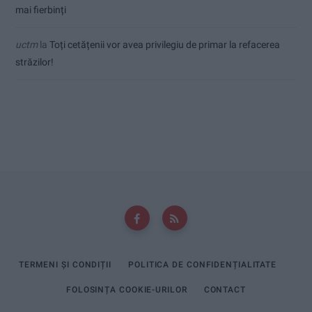
mai fierbinți
uctm
la
Toți cetățenii vor avea privilegiu de primar la refacerea
străzilor!
TERMENI ȘI CONDIȚII
POLITICA DE CONFIDENȚIALITATE
FOLOSINȚA COOKIE-URILOR
CONTACT