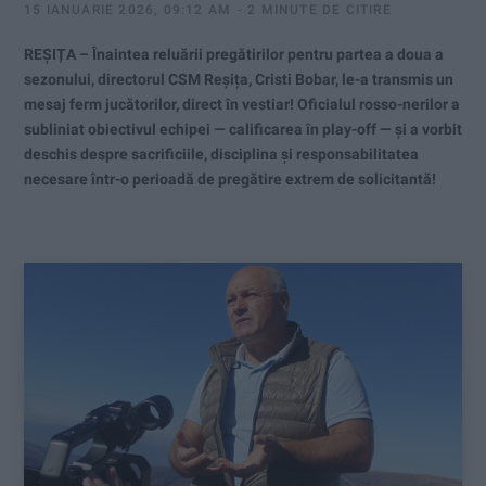
15 IANUARIE 2026, 09:12 AM
2 MINUTE DE CITIRE
REȘIȚA – Înaintea reluării pregătirilor pentru partea a doua a
sezonului, directorul CSM Reșița, Cristi Bobar, le-a transmis un
mesaj ferm jucătorilor, direct în vestiar! Oficialul rosso-nerilor a
subliniat obiectivul echipei — calificarea în play-off — și a vorbit
deschis despre sacrificiile, disciplina și responsabilitatea
necesare într-o perioadă de pregătire extrem de solicitantă!