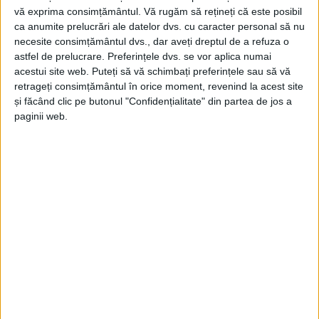
vă exprima consimțământul.
Vă rugăm să rețineți că este posibil
ca anumite prelucrări ale datelor dvs. cu caracter personal să nu
necesite consimțământul dvs., dar aveți dreptul de a refuza o
astfel de prelucrare. Preferințele dvs. se vor aplica numai
acestui site web. Puteți să vă schimbați preferințele sau să vă
retrageți consimțământul în orice moment, revenind la acest site
și făcând clic pe butonul "Confidențialitate" din partea de jos a
paginii web.
ŞTIRILE JUDEŢULUI CARAŞ-SEVERIN
Grindeanu, pentru Bolojan: „Dacă vreți
coaliție, trebuie să aveți dialog! Altfel…”
31 OCTOMBRIE 2025, 10:41 AM
3 MINUTE DE CITIRE
CARANSEBEȘ – Liderul PSD a fost prezent aseară la
Caransebeș, la Conferința Județeană Extraordinară a PSD
Caraș-Severin, de unde a lansat mai multe avertismente către
partenerii de coaliție, în frunte cu premierul Ilie Bolojan!