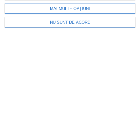
MAI MULTE OPȚIUNI
NU SUNT DE ACORD
Tragedie la Dalboşeț! O femeie a fost carbonizată,
casa a ars din temelii!
2026-08-09
Arhive