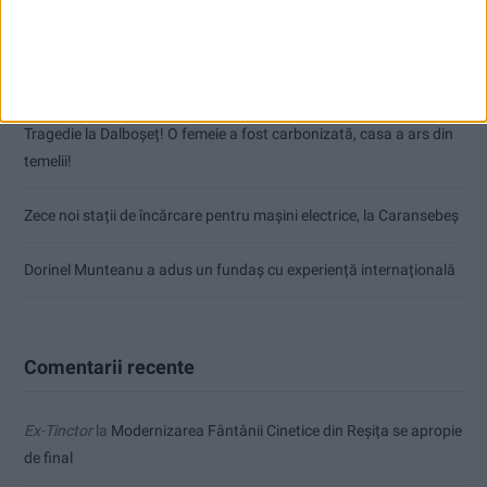
Nimeni nu ne poate izgoni din propriile amintiri!
Impact frontal mortal pe DN 6, la Armeniș
Tragedie la Dalboşeț! O femeie a fost carbonizată, casa a ars din
temelii!
Zece noi stații de încărcare pentru mașini electrice, la Caransebeș
Dorinel Munteanu a adus un fundaș cu experiență internațională
Comentarii recente
Ex-Tinctor
la
Modernizarea Fântânii Cinetice din Reșița se apropie
de final