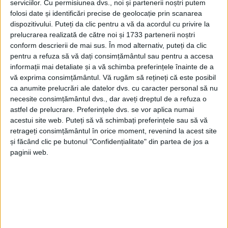
serviciilor.
Cu permisiunea dvs., noi și partenerii noștri putem
folosi date și identificări precise de geolocație prin scanarea
dispozitivului. Puteți da clic pentru a vă da acordul cu privire la
prelucrarea realizată de către noi și 1733 partenerii noștri
conform descrierii de mai sus. În mod alternativ, puteți da clic
pentru a refuza să vă dați consimțământul sau pentru a accesa
informații mai detaliate și a vă schimba preferințele înainte de a
vă exprima consimțământul.
Vă rugăm să rețineți că este posibil
ca anumite prelucrări ale datelor dvs. cu caracter personal să nu
necesite consimțământul dvs., dar aveți dreptul de a refuza o
astfel de prelucrare. Preferințele dvs. se vor aplica numai
acestui site web. Puteți să vă schimbați preferințele sau să vă
În perioada 2-4 septembrie, inspectorii de
muncă
au
retrageți consimțământul în orice moment, revenind la acest site
controlat angajatorii care desfășoară activități de
și făcând clic pe butonul "Confidențialitate" din partea de jos a
depozitare și comercializare a
carburanților
auto, dat
paginii web.
fiind faptul că în stațiile de distribuție a
carburanților
auto sunt comercializate diferite sortimente de
benzină, motorină și gaz petrolier lichefiat auto (GPL),
cât și recipiente –
butelii cu gaz petrolier lichefiat