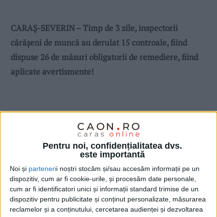
CARAȘ-SEVERIN – Timp de 3 zile, inspectorii
cărășeni de muncă au derulat 15 controale, fiind
dispuse 26 de măsuri obligatorii de remediere, fiind
aplicate avertismente!
Pentru noi, confidențialitatea dvs.
este importantă
Noi și
parteneri
i noștri stocăm și/sau accesăm informații pe un
dispozitiv, cum ar fi cookie-urile, și procesăm date personale,
cum ar fi identificatori unici și informații standard trimise de un
dispozitiv pentru publicitate și conținut personalizate, măsurarea
reclamelor și a conținutului, cercetarea audienței și dezvoltarea