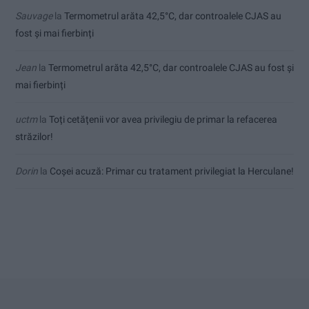
Sauvage
la
Termometrul arăta 42,5°C, dar controalele CJAS au
fost și mai fierbinți
Jean
la
Termometrul arăta 42,5°C, dar controalele CJAS au fost și
mai fierbinți
uctm
la
Toți cetățenii vor avea privilegiu de primar la refacerea
străzilor!
Dorin
la
Coșei acuză: Primar cu tratament privilegiat la Herculane!