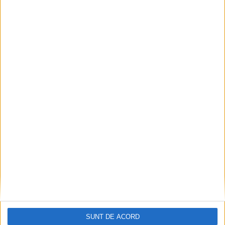
Impact frontal mortal pe DN 6, la Armeniș
2026-08-09
SUNT DE ACORD