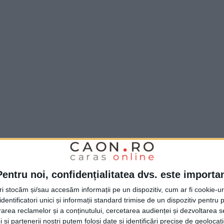
rul executiv al Agenţiei pentru Protecţia
care n-a dorit să detalieze subiectul,
Pentru noi, confidențialitatea dvs. este importa
edinţa Colegiului Prefectural doar cu un
tri stocăm și/sau accesăm informații pe un dispozitiv, cum ar fi cookie-u
lităţii aerului cu aparatura defectă
.
Prefectul
dentificatori unici și informații standard trimise de un dispozitiv pentru p
diţii mai clare şi mai stricte în respectarea
rea reclamelor și a conținutului, cercetarea audienței și dezvoltarea ser
 și partenerii noștri putem folosi date și identificări precise de geoloca