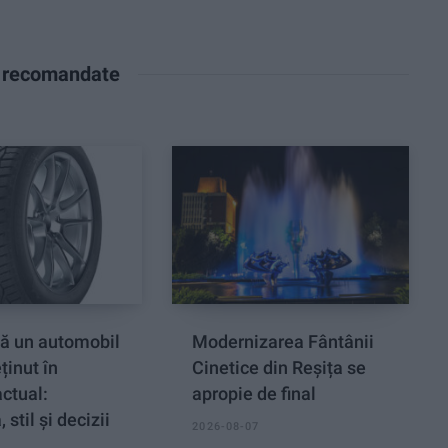
e recomandate
ă un automobil
Modernizarea Fântânii
ținut în
Cinetice din Reșița se
ctual:
apropie de final
 stil și decizii
2026-08-07