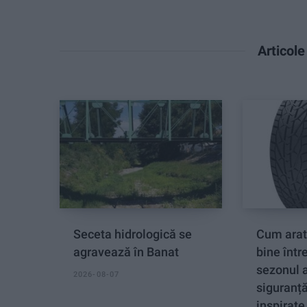
Articol
Seceta hidrologică se
Cum arat
agravează în Banat
bine între
sezonul a
2026-08-07
siguranță,
inspirate