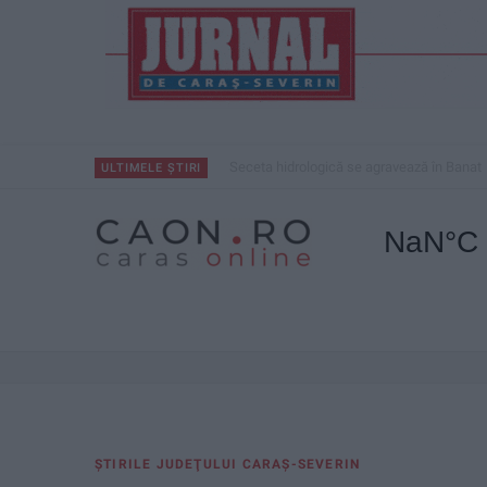
Seceta hidrologică se agravează în Banat
ULTIMELE ȘTIRI
ŞTIRILE JUDEŢULUI CARAŞ-SEVERIN