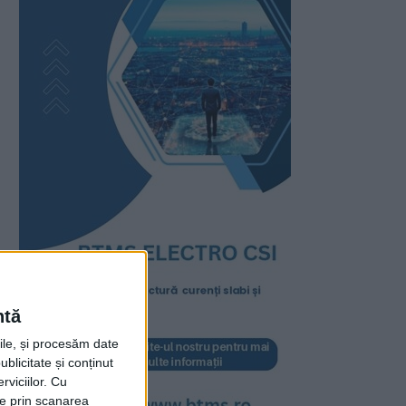
ntă
rile, și procesăm date
ublicitate și conținut
viciilor.
Cu
ție prin scanarea