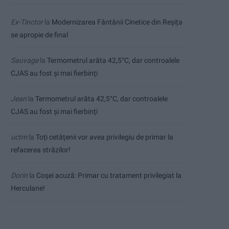
Ex-Tinctor
la
Modernizarea Fântânii Cinetice din Reșița
se apropie de final
Sauvage
la
Termometrul arăta 42,5°C, dar controalele
CJAS au fost și mai fierbinți
Jean
la
Termometrul arăta 42,5°C, dar controalele
CJAS au fost și mai fierbinți
uctm
la
Toți cetățenii vor avea privilegiu de primar la
refacerea străzilor!
Dorin
la
Coșei acuză: Primar cu tratament privilegiat la
Herculane!