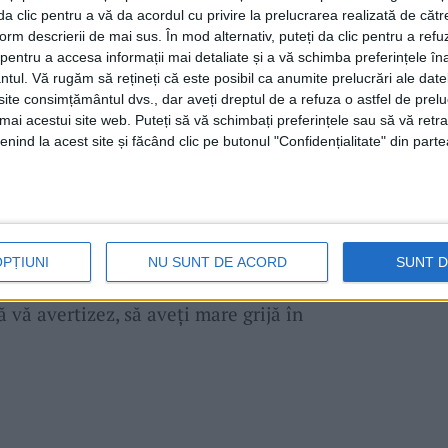
le în care, printre altele, operatorul a fost
i da clic pentru a vă da acordul cu privire la prelucrarea realizată de cătr
form descrierii de mai sus. În mod alternativ, puteți da clic pentru a refu
ri pe această temă. În plus, recent, un grup
entru a accesa informații mai detaliate și a vă schimba preferințele în
audienţă, aducându-i şi două sticluţe cu
apă
ntul.
Vă rugăm să rețineți că este posibil ca anumite prelucrări ale date
te consimțământul dvs., dar aveți dreptul de a refuza o astfel de prelu
umai acestui site web. Puteți să vă schimbați preferințele sau să vă ret
nind la acest site și făcând clic pe butonul "Confidențialitate" din parte
t loc o
poluare accidentală
, în urma unor
ploi
ulte
fântâni
ale cetăţenilor din
Lupac.
Potrivit
 nu s-a îmbunătăţit: „Cetăţenii respectivi nu
OPȚIUNI
NU SUNT DE ACORD
SUNT 
ea mâncarea sau pentru a-şi adăpa
 vă avertizez, să aveţi mare grijă în