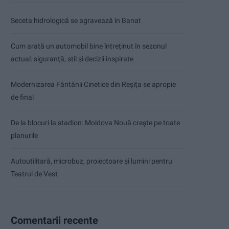
Seceta hidrologică se agravează în Banat
Cum arată un automobil bine întreținut în sezonul
actual: siguranță, stil și decizii inspirate
Modernizarea Fântânii Cinetice din Reșița se apropie
de final
De la blocuri la stadion: Moldova Nouă crește pe toate
planurile
Autoutilitară, microbuz, proiectoare și lumini pentru
Teatrul de Vest
Comentarii recente