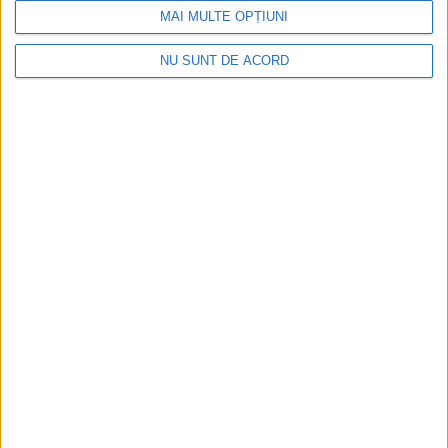
MAI MULTE OPȚIUNI
NU SUNT DE ACORD
ŞTIRILE JUDEŢULUI CARAŞ-SEVERIN
Distracție cu ATV-urile pe munte de 15
mii de lei
6 OCTOMBRIE 2021, 07:50 AM
1 MINUT DE CITIRE