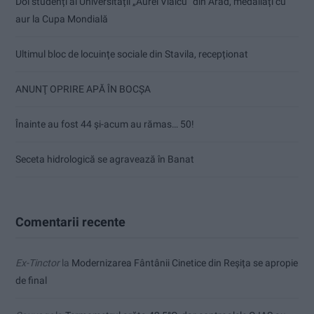
Doi studenți ai Universității „Aurel Vlaicu” din Arad, medaliați cu
aur la Cupa Mondială
Ultimul bloc de locuințe sociale din Stavila, recepționat
ANUNŢ OPRIRE APĂ ÎN BOCȘA
Înainte au fost 44 și-acum au rămas… 50!
Seceta hidrologică se agravează în Banat
Comentarii recente
Ex-Tinctor
la
Modernizarea Fântânii Cinetice din Reșița se apropie
de final