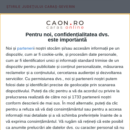
ŞTIRILE JUDEŢULUI CARAŞ-SEVERIN
Bărbat mort într-un accident cu ATV-ul
13 NOIEMBRIE 2022, 05:32 PM
1 MINUT DE CITIRE
Pentru noi, confidențialitatea dvs.
este importantă
LUPAC – S-a întâmplat în această după amiază la Lupac, unde
Noi și
parteneri
i noștri stocăm și/sau accesăm informații pe un
salvatorii de la ISU Caraș-Severin au fost solicitați să intervină!
dispozitiv, cum ar fi cookie-urile, și procesăm date personale,
Potrivit primelor informații, un bărbat s-a răsturnat cu ATV-ul, la
cum ar fi identificatori unici și informații standard trimise de un
fața locului ajungând echipajele SMURD ale pompierilor și cele
dispozitiv pentru publicitate și conținut personalizate, măsurarea
de la Ambulanța Caraș-Severin. Din păcate, medicul de pe
reclamelor și a conținutului, cercetarea audienței și dezvoltarea
ambulanță l-a declarat decedat pe conducătorul ATV-ului!
serviciilor.
Cu permisiunea dvs., noi și partenerii noștri putem
folosi date și identificări precise de geolocație prin scanarea
dispozitivului. Puteți da clic pentru a vă da acordul cu privire la
prelucrarea realizată de către noi și 1733 partenerii noștri
conform descrierii de mai sus. În mod alternativ, puteți da clic
pentru a refuza să vă dați consimțământul sau pentru a accesa
informații mai detaliate și a vă schimba preferințele înainte de a
vă exprima consimțământul.
Vă rugăm să rețineți că este posibil
ca anumite prelucrări ale datelor dvs. cu caracter personal să nu