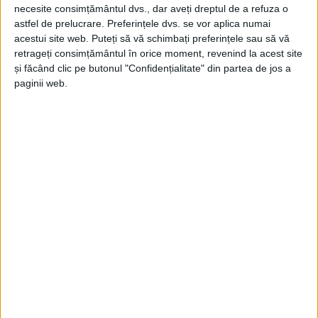
necesite consimțământul dvs., dar aveți dreptul de a refuza o
astfel de prelucrare. Preferințele dvs. se vor aplica numai
acestui site web. Puteți să vă schimbați preferințele sau să vă
retrageți consimțământul în orice moment, revenind la acest site
și făcând clic pe butonul "Confidențialitate" din partea de jos a
paginii web.
ŞTIRILE JUDEŢULUI CARAŞ-SEVERIN
Pe munte, doi jandarmi cu Dusterul fug
după unii cu motoare ultimul răcnet
29 SEPTEMBRIE 2022, 05:50 PM
2 MINUTE DE CITIRE
CARAŞ-SEVERIN – Preşedintele Consiliului Judeţean, Romeo
Dunca, a readus în discuţie, la finalul conferinţei de presă de
azi, faptul că oamenii, în general, nu înţeleg cât de grave sunt
cursele cu ATV-urile prin munți!