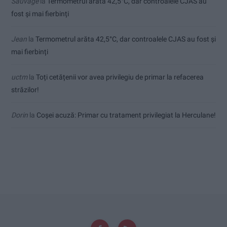
Sauvage
la
Termometrul arăta 42,5°C, dar controalele CJAS au
fost și mai fierbinți
Jean
la
Termometrul arăta 42,5°C, dar controalele CJAS au fost și
mai fierbinți
uctm
la
Toți cetățenii vor avea privilegiu de primar la refacerea
străzilor!
Dorin
la
Coșei acuză: Primar cu tratament privilegiat la Herculane!