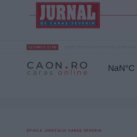
Impact frontal mortal pe DN 6, la Armeniș
ULTIMELE ȘTIRI
ŞTIRILE JUDEŢULUI CARAŞ-SEVERIN