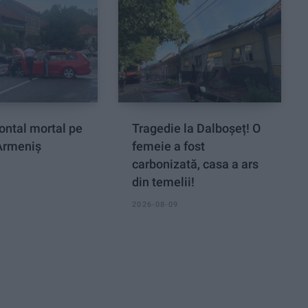
ontal mortal pe
Tragedie la Dalboşeț! O
 Armeniș
femeie a fost
carbonizată, casa a ars
din temelii!
2026-08-09