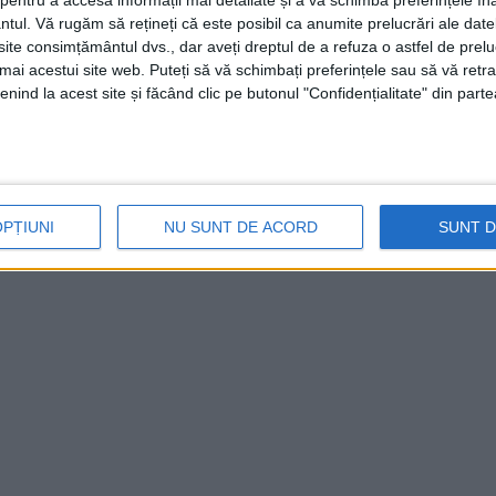
entru a accesa informații mai detaliate și a vă schimba preferințele în
i publice, la aproximativ 2 km de
DJ 581
către
ntul.
Vă rugăm să rețineți că este posibil ca anumite prelucrări ale date
te consimțământul dvs., dar aveți dreptul de a refuza o astfel de prelu
 controlul vehiculului, răsturnându-se și
umai acestui site web. Puteți să vă schimbați preferințele sau să vă ret
nind la acest site și făcând clic pe butonul "Confidențialitate" din parte
SMURD
deplasat la fața locului a constatat
ontinuă cercetările în acest caz în vederea
jurărilor în care s-a produs evenimentul“, a
a
IPJ Caraș Severin
.
OPȚIUNI
NU SUNT DE ACORD
SUNT 