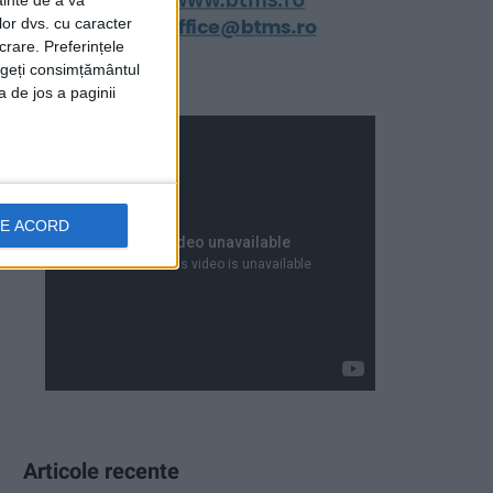
ainte de a vă
lor dvs. cu caracter
crare. Preferințele
rageți consimțământul
a de jos a paginii
DE ACORD
Articole recente