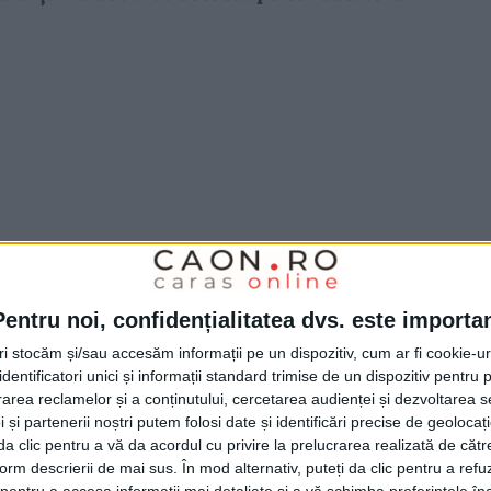
Pentru noi, confidențialitatea dvs. este importa
tri stocăm și/sau accesăm informații pe un dispozitiv, cum ar fi cookie-u
dentificatori unici și informații standard trimise de un dispozitiv pentru p
rea reclamelor și a conținutului, cercetarea audienței și dezvoltarea ser
 și partenerii noștri putem folosi date și identificări precise de geoloca
ii au stabilit că în timp ce un bărbat de 43 de
i da clic pentru a vă da acordul cu privire la prelucrarea realizată de cătr
form descrierii de mai sus. În mod alternativ, puteți da clic pentru a refu
comunei
Lupac,
într-o zonă împădurită, pe un