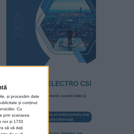
ntă
rile, și procesăm date
ublicitate și conținut
viciilor.
Cu
ție prin scanarea
e noi și 1733
za să vă dați