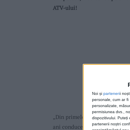
ATV-ului!
Noi și
parteneri
i noș
personale, cum ar fi i
personalizate, măsura
permisiunea dvs., noi
„Din primele verificări, polițișt
dispozitivului. Puteț
partenerii noștri con
ani conducea un
ATV
pe raza 