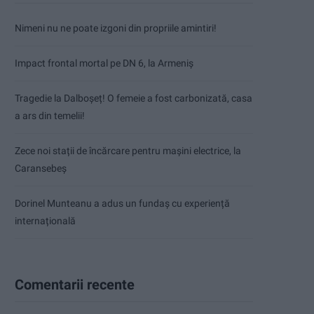
Nimeni nu ne poate izgoni din propriile amintiri!
Impact frontal mortal pe DN 6, la Armeniș
Tragedie la Dalboşeț! O femeie a fost carbonizată, casa
a ars din temelii!
Zece noi stații de încărcare pentru mașini electrice, la
Caransebeș
Dorinel Munteanu a adus un fundaș cu experiență
internațională
Comentarii recente