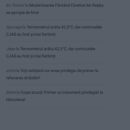
Ex-Tinctor
la
Modernizarea Fântânii Cinetice din Reșița
se apropie de final
Sauvage
la
Termometrul arăta 42,5°C, dar controalele
CJAS au fost și mai fierbinți
Jean
la
Termometrul arăta 42,5°C, dar controalele
CJAS au fost și mai fierbinți
uctm
la
Toți cetățenii vor avea privilegiu de primar la
refacerea străzilor!
Dorin
la
Coșei acuză: Primar cu tratament privilegiat la
Herculane!