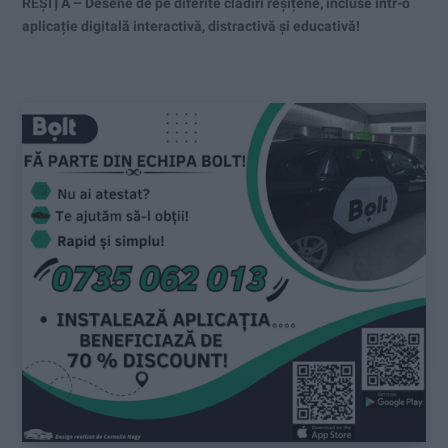
REȘIȚA – Desene de pe diferite clădiri reșițene, incluse într-o
aplicație digitală interactivă, distractivă și educativă!