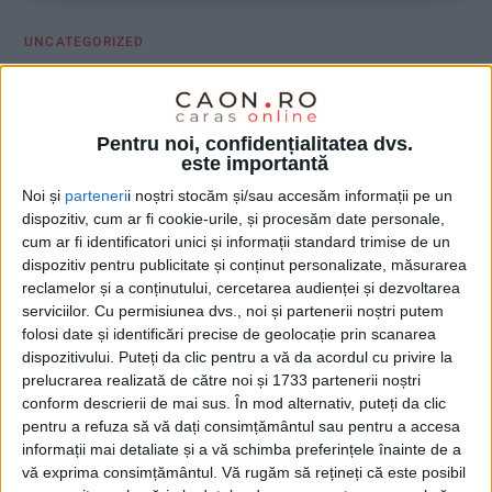
UNCATEGORIZED
19 OCTOMBRIE 2024, 09:18 AM
1 MINUT DE CITIRE
Pentru noi, confidențialitatea dvs.
este importantă
Noi și
parteneri
i noștri stocăm și/sau accesăm informații pe un
dispozitiv, cum ar fi cookie-urile, și procesăm date personale,
cum ar fi identificatori unici și informații standard trimise de un
dispozitiv pentru publicitate și conținut personalizate, măsurarea
reclamelor și a conținutului, cercetarea audienței și dezvoltarea
serviciilor.
Cu permisiunea dvs., noi și partenerii noștri putem
folosi date și identificări precise de geolocație prin scanarea
dispozitivului. Puteți da clic pentru a vă da acordul cu privire la
prelucrarea realizată de către noi și 1733 partenerii noștri
conform descrierii de mai sus. În mod alternativ, puteți da clic
pentru a refuza să vă dați consimțământul sau pentru a accesa
informații mai detaliate și a vă schimba preferințele înainte de a
vă exprima consimțământul.
Vă rugăm să rețineți că este posibil