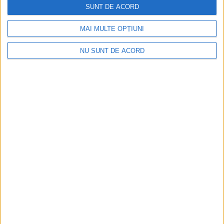
SUNT DE ACORD
MAI MULTE OPȚIUNI
NU SUNT DE ACORD
ŞTIRILE JUDEŢULUI CARAŞ-SEVERIN
Let’s do it, Caraș-Severin!
11 SEPTEMBRIE 2022, 10:18 AM
2 MINUTE DE CITIRE
CARAȘ-SEVERIN – Pe 17 septembrie, voluntarii sunt invitați să
participe la ziua de curățenie națională. O zi organizată alături
de alte 190 de țări, acțiune la care doritorii se pot înscrie pe