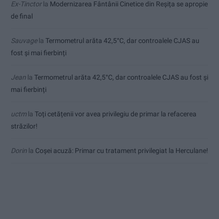
Ex-Tinctor
la
Modernizarea Fântânii Cinetice din Reșița se apropie
de final
Sauvage
la
Termometrul arăta 42,5°C, dar controalele CJAS au
fost și mai fierbinți
Jean
la
Termometrul arăta 42,5°C, dar controalele CJAS au fost și
mai fierbinți
uctm
la
Toți cetățenii vor avea privilegiu de primar la refacerea
străzilor!
Dorin
la
Coșei acuză: Primar cu tratament privilegiat la Herculane!