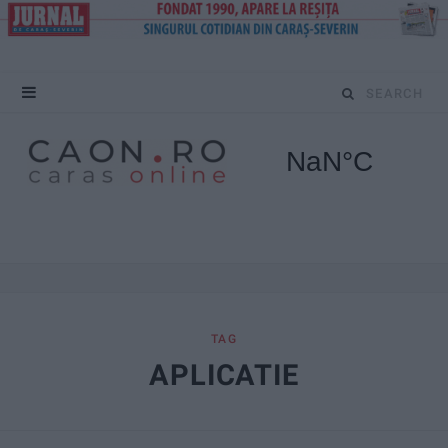
S
e
a
r
c
h
f
TAG
APLICATIE
o
r