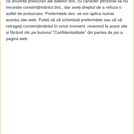
ŞTIRILE JUDEŢULUI CARAŞ-SEVERIN
ca anumite prelucrări ale datelor dvs. cu caracter personal să nu
necesite consimțământul dvs., dar aveți dreptul de a refuza o
Poate te întrebi cine e PPC
astfel de prelucrare. Preferințele dvs. se vor aplica numai
acestui site web. Puteți să vă schimbați preferințele sau să vă
10 MAI 2024, 02:04 PM
3 MINUTE DE CITIRE
retrageți consimțământul în orice moment, revenind la acest site
și făcând clic pe butonul "Confidențialitate" din partea de jos a
ADVERTORIAL. Poate ai observat că identitatea vizuală a
paginii web.
furnizorului tău de energie s-a schimbat. Cei doi furnizori parte din
grupul PPC, PPC Energie și PPC Energie Muntenia au acum un nou
logo, care apare acum peste tot, de la facturi la site și aplicație, precum
și în magazine.