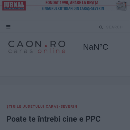
S
e
a
r
c
h
f
ŞTIRILE JUDEŢULUI CARAŞ-SEVERIN
o
Poate te întrebi cine e PPC
r