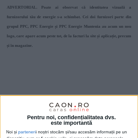
ADVERTORIAL. Poate ai observat că identitatea vizuală a
furnizorului tău de energie s-a schimbat. Cei doi furnizori parte din
grupul PPC, PPC Energie și PPC Energie Muntenia au acum un nou
logo, care apare acum peste tot, de la facturi la site și aplicație, precum
și în magazine.
Pentru noi, confidențialitatea dvs.
este importantă
Noi și
parteneri
i noștri stocăm și/sau accesăm informații pe un