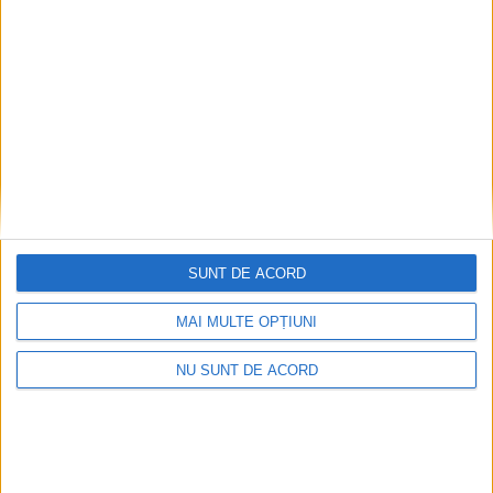
Pe toate șantierele se lucrează cu spor
2026-08-06
SUNT DE ACORD
MAI MULTE OPȚIUNI
NU SUNT DE ACORD
CSM Reșița, primul examen în deplasare! Dorinel
Munteanu cere concentrare totală!