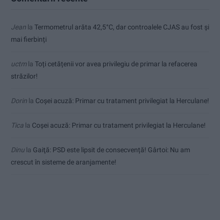
Jean
la
Termometrul arăta 42,5°C, dar controalele CJAS au fost și
mai fierbinți
uctm
la
Toți cetățenii vor avea privilegiu de primar la refacerea
străzilor!
Dorin
la
Coșei acuză: Primar cu tratament privilegiat la Herculane!
Tica
la
Coșei acuză: Primar cu tratament privilegiat la Herculane!
Dinu
la
Gaiţă: PSD este lipsit de consecvență! Gârtoi: Nu am
crescut în sisteme de aranjamente!