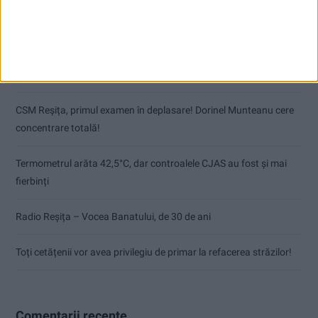
Articole recente
Pe toate șantierele se lucrează cu spor
CSM Reșița, primul examen în deplasare! Dorinel Munteanu cere
concentrare totală!
Termometrul arăta 42,5°C, dar controalele CJAS au fost și mai
fierbinți
Radio Reșița – Vocea Banatului, de 30 de ani
Toți cetățenii vor avea privilegiu de primar la refacerea străzilor!
Comentarii recente