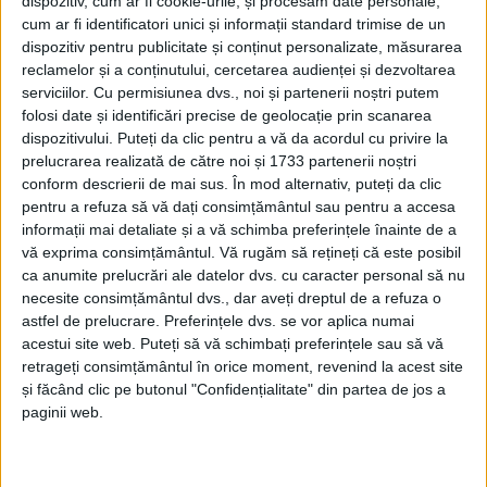
dispozitiv, cum ar fi cookie-urile, și procesăm date personale,
cum ar fi identificatori unici și informații standard trimise de un
dispozitiv pentru publicitate și conținut personalizate, măsurarea
reclamelor și a conținutului, cercetarea audienței și dezvoltarea
serviciilor.
Cu permisiunea dvs., noi și partenerii noștri putem
folosi date și identificări precise de geolocație prin scanarea
dispozitivului. Puteți da clic pentru a vă da acordul cu privire la
prelucrarea realizată de către noi și 1733 partenerii noștri
conform descrierii de mai sus. În mod alternativ, puteți da clic
pentru a refuza să vă dați consimțământul sau pentru a accesa
informații mai detaliate și a vă schimba preferințele înainte de a
vă exprima consimțământul.
Vă rugăm să rețineți că este posibil
Dacă te intrebi cum poti intra în contact cu PPC, ei bine, există
ca anumite prelucrări ale datelor dvs. cu caracter personal să nu
necesite consimțământul dvs., dar aveți dreptul de a refuza o
www.ppcenergy.ro
, precum
și noua aplicație myPPC, unde ai acces la tot
astfel de prelucrare. Preferințele dvs. se vor aplica numai
felul de informații și funcționalități utile
.
Cu aplicația myPPC, poți
acestui site web. Puteți să vă schimbați preferințele sau să vă
gestiona totul într-un mod simplu și eficient. Poți verifica balanța
retrageți consimțământul în orice moment, revenind la acest site
și făcând clic pe butonul "Confidențialitate" din partea de jos a
facturilor tale, poți primi și plăti facturile de energie electrică sau gaze
paginii web.
naturale cu doar câteva atingeri pe ecranul telefonului tău. Ai nevoie să
înregistrezi indexul? Ei bine, poți face asta rapid și fără bătăi de cap direct