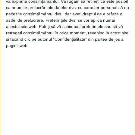
vă exprima consimțământul.
Vă rugăm să rețineți că este posibil
ca anumite prelucrări ale datelor dvs. cu caracter personal să nu
necesite consimțământul dvs., dar aveți dreptul de a refuza o
astfel de prelucrare. Preferințele dvs. se vor aplica numai
acestui site web. Puteți să vă schimbați preferințele sau să vă
retrageți consimțământul în orice moment, revenind la acest site
și făcând clic pe butonul "Confidențialitate" din partea de jos a
paginii web.
UNCATEGORIZED
Cu Bolt, călătorești comod, rapid și în
siguranță, oriunde ai nevoie!
16 IUNIE 2025, 04:29 PM
1 MINUT DE CITIRE
ADVERTORIAL. Deschizi aplicația. Comanzi o cursă. Ajungi la
destinație, relaxat!