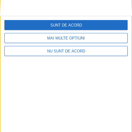
30% reducere în Reșița!
17 FEBRUARIE 2025, 02:14 PM
1 MINUT DE CITIRE
SUNT DE ACORD
REȘIȚA. Egsena Travel Group – Partener oficial Bolt
îți oferă:
MAI MULTE OPȚIUNI
NU SUNT DE ACORD