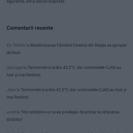
siguranță, stil și decizii inspirate
Comentarii recente
Ex-Tinctor
la
Modernizarea Fântânii Cinetice din Reșița se apropie
de final
Sauvage
la
Termometrul arăta 42,5°C, dar controalele CJAS au
fost și mai fierbinți
Jean
la
Termometrul arăta 42,5°C, dar controalele CJAS au fost și
mai fierbinți
uctm
la
Toți cetățenii vor avea privilegiu de primar la refacerea
străzilor!