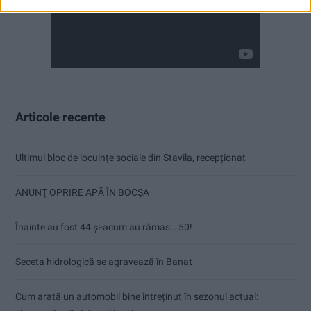
Articole recente
Ultimul bloc de locuințe sociale din Stavila, recepționat
ANUNŢ OPRIRE APĂ ÎN BOCȘA
Înainte au fost 44 și-acum au rămas… 50!
Seceta hidrologică se agravează în Banat
Cum arată un automobil bine întreținut în sezonul actual: