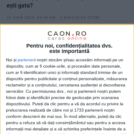
ești gata?
25 IUNIE 2025, 03:45 PM
2 MINUTE DE CITIRE
REȘIȚA. Temperaturi ridicate, trafic aglomerat, parcări
imposibil
e.
Vara în oraș poate fi obositoare. Dar în Reșița,
Pentru noi, confidențialitatea dvs.
ai o alternativă care schimbă complet modul în care te
este importantă
deplasezi și chiar îți poate schimba stilul de viață:
Bolt
!
Noi și
parteneri
i noștri stocăm și/sau accesăm informații pe un
dispozitiv, cum ar fi cookie-urile, și procesăm date personale,
cum ar fi identificatori unici și informații standard trimise de un
dispozitiv pentru publicitate și conținut personalizate, măsurarea
reclamelor și a conținutului, cercetarea audienței și dezvoltarea
serviciilor.
Cu permisiunea dvs., noi și partenerii noștri putem
folosi date și identificări precise de geolocație prin scanarea
dispozitivului. Puteți da clic pentru a vă da acordul cu privire la
prelucrarea realizată de către noi și 1733 partenerii noștri
conform descrierii de mai sus. În mod alternativ, puteți da clic
pentru a refuza să vă dați consimțământul sau pentru a accesa
informații mai detaliate și a vă schimba preferințele înainte de a