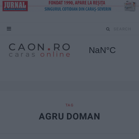
S
e
a
r
c
h
f
TAG
AGRU DOMAN
o
r