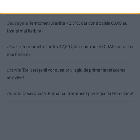
de final
Sauvage
la
Termometrul arăta 42,5°C, dar controalele CJAS au
fost și mai fierbinți
Jean
la
Termometrul arăta 42,5°C, dar controalele CJAS au fost și
mai fierbinți
uctm
la
Toți cetățenii vor avea privilegiu de primar la refacerea
străzilor!
Dorin
la
Coșei acuză: Primar cu tratament privilegiat la Herculane!