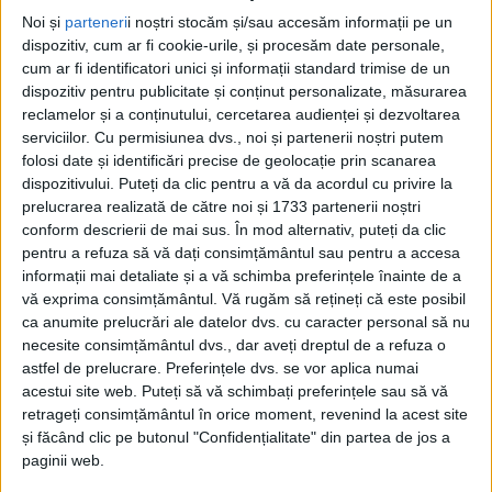
Noi și
parteneri
i noștri stocăm și/sau accesăm informații pe un
REȘIȚA – Dorința Asociației Generale a Românilor Uniți Greco-
dispozitiv, cum ar fi cookie-urile, și procesăm date personale,
Catolici (AGRU) Reșița, condusă de Bogdan Mihele (în mijloc),
cum ar fi identificatori unici și informații standard trimise de un
este de a organiza o expoziție permanentă dedicată
dispozitiv pentru publicitate și conținut personalizate, măsurarea
episcopului martir Valeriu Frențiu!
reclamelor și a conținutului, cercetarea audienței și dezvoltarea
serviciilor.
Cu permisiunea dvs., noi și partenerii noștri putem
folosi date și identificări precise de geolocație prin scanarea
dispozitivului. Puteți da clic pentru a vă da acordul cu privire la
prelucrarea realizată de către noi și 1733 partenerii noștri
conform descrierii de mai sus. În mod alternativ, puteți da clic
pentru a refuza să vă dați consimțământul sau pentru a accesa
informații mai detaliate și a vă schimba preferințele înainte de a
vă exprima consimțământul.
Vă rugăm să rețineți că este posibil
ca anumite prelucrări ale datelor dvs. cu caracter personal să nu
necesite consimțământul dvs., dar aveți dreptul de a refuza o
astfel de prelucrare. Preferințele dvs. se vor aplica numai
acestui site web. Puteți să vă schimbați preferințele sau să vă
retrageți consimțământul în orice moment, revenind la acest site
și făcând clic pe butonul "Confidențialitate" din partea de jos a
paginii web.