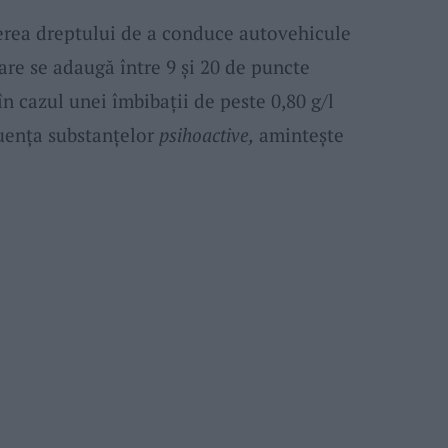
erea dreptului de a conduce autovehicule
care se adaugă între 9 și 20 de puncte
n cazul unei îmbibații de peste 0,80 g/l
luența substanțelor
psihoactive,
amintește