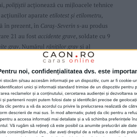
ni,
polițiștii
acționează cu mijloacele tehnice
l acțiunilor aparate
etilotest și etilometru
,
 în prezent, în
Caraș-Severin
s-au produs
 care 21 au fost
accidente grave
, soldate cu 9
ite grav
. Numărul
răniților grav
și al
e față de aceeași perioadă a anului trecut
ite grav
în urma producerii a 22
accidente
Pentru noi, confidențialitatea dvs. este importa
 s-au produs pe fondul consumului de
tri stocăm și/sau accesăm informații pe un dispozitiv, cum ar fi cookie-u
stanțe psihoactive
, soldate cu
rănirea gravă
a
dentificatori unici și informații standard trimise de un dispozitiv pentru p
rea reclamelor și a conținutului, cercetarea audienței și dezvoltarea ser
oane rănite ușor. 56 de conducători auto au
 și partenerii noștri putem folosi date și identificări precise de geoloca
i da clic pentru a vă da acordul cu privire la prelucrarea realizată de cătr
 acestui an, conducând autovehicule pe
form descrierii de mai sus. În mod alternativ, puteți da clic pentru a refu
 aflau sub influența
alcoolului,
având
entru a accesa informații mai detaliate și a vă schimba preferințele în
ntul.
Vă rugăm să rețineți că este posibil ca anumite prelucrări ale date
ita de 0,40 mg/l alcool pur în aerul expirat,
te consimțământul dvs., dar aveți dreptul de a refuza o astfel de prelu