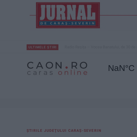
Radio Reșița – Vocea Banatului, de 30 de 
ULTIMELE ȘTIRI
ŞTIRILE JUDEŢULUI CARAŞ-SEVERIN