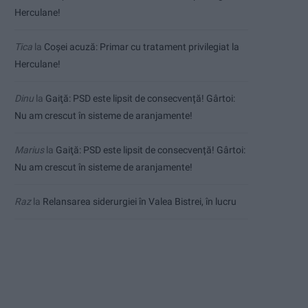
Herculane!
Tica
la
Coșei acuză: Primar cu tratament privilegiat la
Herculane!
Dinu
la
Gaiţă: PSD este lipsit de consecvență! Gârtoi:
Nu am crescut în sisteme de aranjamente!
Marius
la
Gaiţă: PSD este lipsit de consecvență! Gârtoi:
Nu am crescut în sisteme de aranjamente!
Raz
la
Relansarea siderurgiei în Valea Bistrei, în lucru