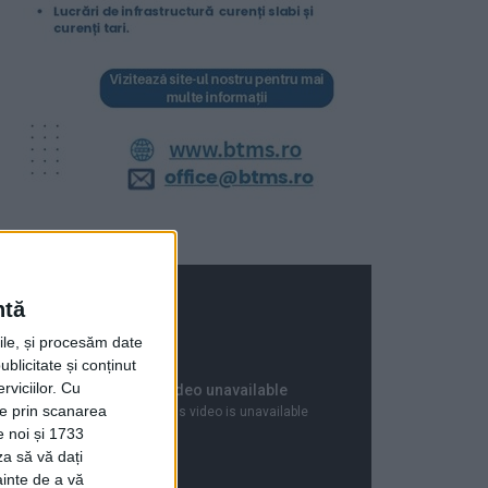
ntă
rile, și procesăm date
ublicitate și conținut
viciilor.
Cu
ție prin scanarea
e noi și 1733
za să vă dați
ainte de a vă