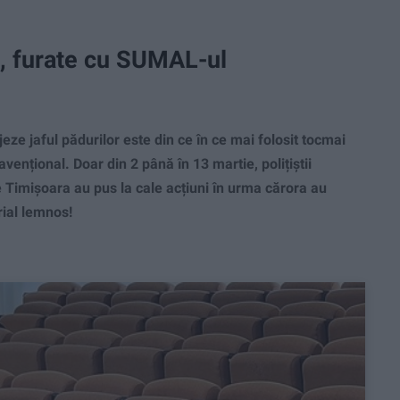
e, furate cu SUMAL-ul
e jaful pădurilor este din ce în ce mai folosit tocmai
ravențional. Doar din 2 până în 13 martie, polițiștii
ere Timișoara au pus la cale acțiuni în urma cărora au
rial lemnos!