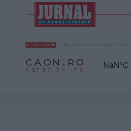
ANUNŢ OPRIRE APĂ ÎN BOCȘA
ULTIMELE ȘTIRI