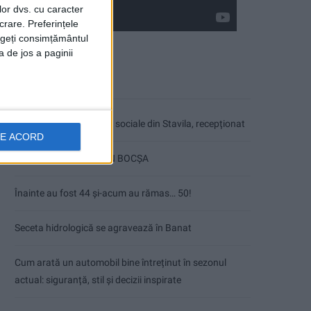
lor dvs. cu caracter
crare. Preferințele
rageți consimțământul
a de jos a paginii
Articole recente
Ultimul bloc de locuințe sociale din Stavila, recepționat
DE ACORD
ANUNŢ OPRIRE APĂ ÎN BOCȘA
Înainte au fost 44 și-acum au rămas… 50!
Seceta hidrologică se agravează în Banat
Cum arată un automobil bine întreținut în sezonul
actual: siguranță, stil și decizii inspirate