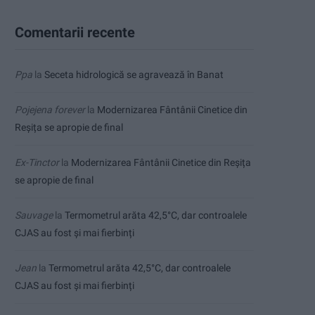
Comentarii recente
Ppa
la
Seceta hidrologică se agravează în Banat
Pojejena forever
la
Modernizarea Fântânii Cinetice din
Reșița se apropie de final
Ex-Tinctor
la
Modernizarea Fântânii Cinetice din Reșița
se apropie de final
Sauvage
la
Termometrul arăta 42,5°C, dar controalele
CJAS au fost și mai fierbinți
Jean
la
Termometrul arăta 42,5°C, dar controalele
CJAS au fost și mai fierbinți