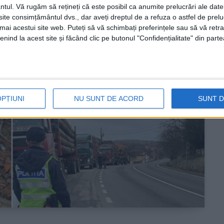
ntul.
Vă rugăm să rețineți că este posibil ca anumite prelucrări ale date
te consimțământul dvs., dar aveți dreptul de a refuza o astfel de prelu
umai acestui site web. Puteți să vă schimbați preferințele sau să vă ret
nind la acest site și făcând clic pe butonul "Confidențialitate" din parte
OPȚIUNI
NU SUNT DE ACORD
SUNT 