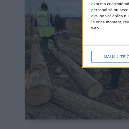
exprima consimțămâ
personal să nu necesi
dvs. se vor aplica n
în orice moment, reve
web.
MAI MULTE 