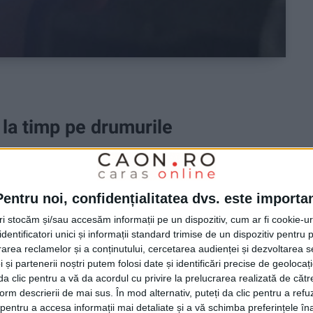
la timp pe drumurile
Pentru noi, confidențialitatea dvs. este importa
reapta, dintre care unul aflat la volanul unui TIR, au
tri stocăm și/sau accesăm informații pe un dispozitiv, cum ar fi cookie-u
dentificatori unici și informații standard trimise de un dispozitiv pentru p
rea reclamelor și a conținutului, cercetarea audienței și dezvoltarea ser
 și partenerii noștri putem folosi date și identificări precise de geoloca
i da clic pentru a vă da acordul cu privire la prelucrarea realizată de cătr
form descrierii de mai sus. În mod alternativ, puteți da clic pentru a refu
entru a accesa informații mai detaliate și a vă schimba preferințele în