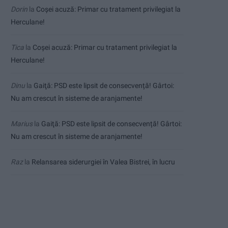
Dorin
la
Coșei acuză: Primar cu tratament privilegiat la
Herculane!
Tica
la
Coșei acuză: Primar cu tratament privilegiat la
Herculane!
Dinu
la
Gaiţă: PSD este lipsit de consecvență! Gârtoi:
Nu am crescut în sisteme de aranjamente!
Marius
la
Gaiţă: PSD este lipsit de consecvență! Gârtoi:
Nu am crescut în sisteme de aranjamente!
Raz
la
Relansarea siderurgiei în Valea Bistrei, în lucru