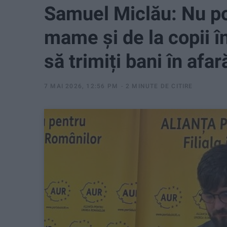
Samuel Miclău: Nu poț
mame și de la copii î
să trimiți bani în afar
7 MAI 2026, 12:56 PM
2 MINUTE DE CITIRE