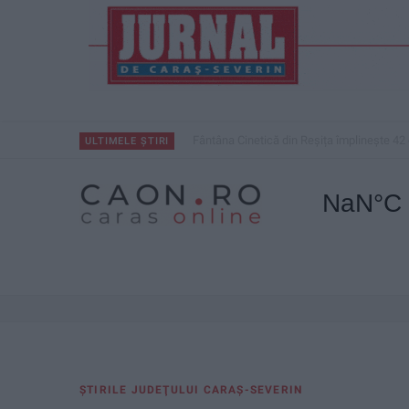
Fântâna Cinetică din Reșița împlinește 42 
ULTIMELE ȘTIRI
ŞTIRILE JUDEŢULUI CARAŞ-SEVERIN