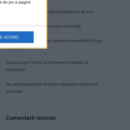
a de jos a paginii
Fântâna Cinetică din Reșița împlinește 42 de ani!
Mai puțini inspectori, mai puține controale
DE ACORD
VIDEO! CSM Caransebeș, eliminare dramatică în Cupa
României
Coșei acuză: Primar cu tratament privilegiat la
Herculane!
Nu aprinde pericolul! Arderea vegetației uscate este
interzisă!
Comentarii recente