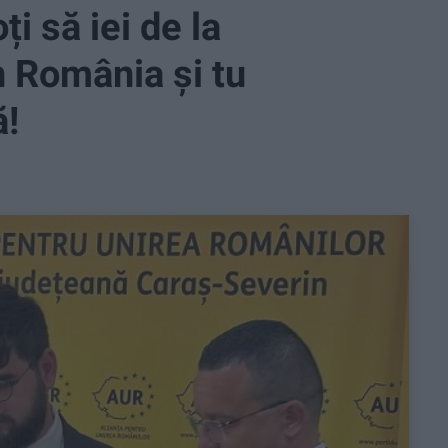
i să iei de la
n România și tu
ă!