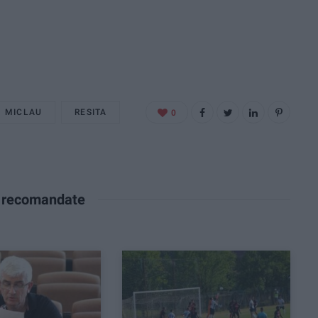
MICLAU
RESITA
0
e recomandate