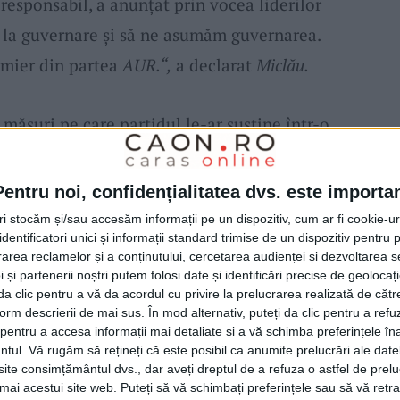
responsabil, a anunțat prin vocea liderilor
la guvernare și să ne asumăm guvernarea.
mier din partea
AUR.“,
a declarat
Miclău.
 măsuri pe care partidul le-ar susține într-o
re reducerea costurilor la energie sau
ivind maximum 300 de parlamentari. „Într-
Pentru noi, confidențialitatea dvs. este importa
vea maxim 10 ministere, maxim 50 de
tri stocăm și/sau accesăm informații pe un dispozitiv, cum ar fi cookie-u
dentificatori unici și informații standard trimise de un dispozitiv pentru p
mărului agențiilor de la nivel național prin
rea reclamelor și a conținutului, cercetarea audienței și dezvoltarea ser
re la maxim 20. Deci vor fi foarte puțini
 și partenerii noștri putem folosi date și identificări precise de geoloca
i da clic pentru a vă da acordul cu privire la prelucrarea realizată de cătr
ernare, pentru că e nevoie să strângem
form descrierii de mai sus. În mod alternativ, puteți da clic pentru a refu
entru a accesa informații mai detaliate și a vă schimba preferințele în
ățean.“, a declarat
Miclău.
ntul.
Vă rugăm să rețineți că este posibil ca anumite prelucrări ale date
te consimțământul dvs., dar aveți dreptul de a refuza o astfel de prelu
umai acestui site web. Puteți să vă schimbați preferințele sau să vă ret
raș-Severin
a criticat sprijinul financiar