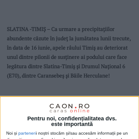
SLATINA -TIMIȘ – Ca urmare a precipitaţiilor
abundente căzute în judeţ la jumătatea lunii trecute,
în data de 16 iunie, apele râului Timiş au deteriorat
unul dintre pilonii de susţinere ai podului care face
legătura dintre Slatina-Timiş şi Drumul Naţional 6
(E70), dintre Caransebeş şi Băile Herculane!
Pentru noi, confidențialitatea dvs.
este importantă
Noi și
parteneri
i noștri stocăm și/sau accesăm informații pe un