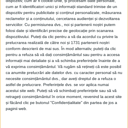
dispozitiv, cum ar fi cookie-urile, și procesăm date personale,
cum ar fi identificatori unici și informații standard trimise de un
dispozitiv pentru publicitate și conținut personalizate, măsurarea
reclamelor și a conținutului, cercetarea audienței și dezvoltarea
serviciilor.
Cu permisiunea dvs., noi și partenerii noștri putem
folosi date și identificări precise de geolocație prin scanarea
dispozitivului. Puteți da clic pentru a vă da acordul cu privire la
prelucrarea realizată de către noi și 1731 partenerii noștri
conform descrierii de mai sus. În mod alternativ, puteți da clic
pentru a refuza să vă dați consimțământul sau pentru a accesa
informații mai detaliate și a vă schimba preferințele înainte de a
vă exprima consimțământul.
Vă rugăm să rețineți că este posibil
ca anumite prelucrări ale datelor dvs. cu caracter personal să nu
necesite consimțământul dvs., dar aveți dreptul de a refuza o
astfel de prelucrare. Preferințele dvs. se vor aplica numai
acestui site web. Puteți să vă schimbați preferințele sau să vă
Pentru a evita o situaţie neprevăzută, autorităţile
retrageți consimțământul în orice moment, revenind la acest site
și făcând clic pe butonul "Confidențialitate" din partea de jos a
judeţene au luat măsura preventivă de a închide
paginii web.
circulaţia pe acest pod, lucru care creează neajunsuri
atât locuitorilor comunei, care, pentru a ieşi în