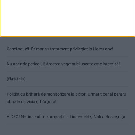
Articole recente
Coșei acuză: Primar cu tratament privilegiat la Herculane!
Nu aprinde pericolul! Arderea vegetației uscate este interzisă!
(fără titlu)
Polițist cu brățară de monitorizare la picior! Urmărit penal pentru
abuz în serviciu și hărțuire!
VIDEO! Noi incendii de proporții la Lindenfeld și Valea Bolvașnița