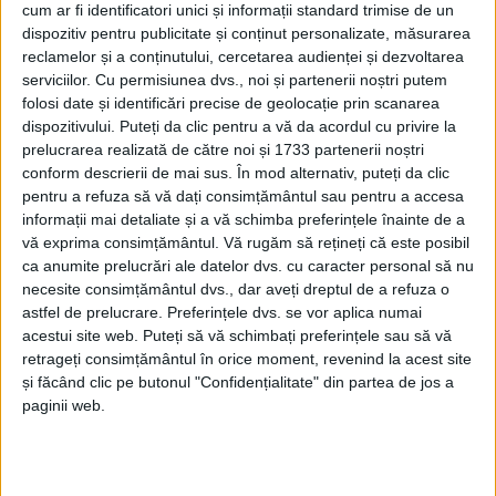
cum ar fi identificatori unici și informații standard trimise de un
dispozitiv pentru publicitate și conținut personalizate, măsurarea
reclamelor și a conținutului, cercetarea audienței și dezvoltarea
serviciilor.
Cu permisiunea dvs., noi și partenerii noștri putem
folosi date și identificări precise de geolocație prin scanarea
dispozitivului. Puteți da clic pentru a vă da acordul cu privire la
prelucrarea realizată de către noi și 1733 partenerii noștri
conform descrierii de mai sus. În mod alternativ, puteți da clic
pentru a refuza să vă dați consimțământul sau pentru a accesa
informații mai detaliate și a vă schimba preferințele înainte de a
vă exprima consimțământul.
Vă rugăm să rețineți că este posibil
ca anumite prelucrări ale datelor dvs. cu caracter personal să nu
necesite consimțământul dvs., dar aveți dreptul de a refuza o
astfel de prelucrare. Preferințele dvs. se vor aplica numai
acestui site web. Puteți să vă schimbați preferințele sau să vă
retrageți consimțământul în orice moment, revenind la acest site
și făcând clic pe butonul "Confidențialitate" din partea de jos a
Valoarea totală a investiției este de aproximativ 4,7
paginii web.
milioane de lei. „Proiectul era realizat în proporție de
58%, cu terasamentul și pietruirea finalizate, urmând
asfaltarea. Din păcate, activitatea a fost suspendată,