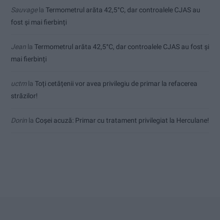
Sauvage
la
Termometrul arăta 42,5°C, dar controalele CJAS au
fost și mai fierbinți
Jean
la
Termometrul arăta 42,5°C, dar controalele CJAS au fost și
mai fierbinți
uctm
la
Toți cetățenii vor avea privilegiu de primar la refacerea
străzilor!
Dorin
la
Coșei acuză: Primar cu tratament privilegiat la Herculane!