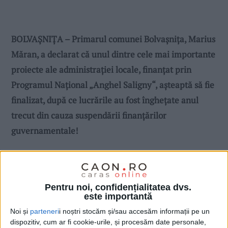
BOLVAȘNIȚA – Primarul comunei Bolvașnița, Marius
Măran, a declarat că unul dintre cele mai importante
proiecte ale administrației locale, finanțat prin
Programul Național „Anghel Saligny“, așteaptă să fie
finalizat, după ce lucrările au fost înghețate anul
trecut din cauza suspendării finanțărilor
guvernamentale!
Pentru noi, confidențialitatea dvs.
este importantă
Noi și
parteneri
i noștri stocăm și/sau accesăm informații pe un
dispozitiv, cum ar fi cookie-urile, și procesăm date personale,