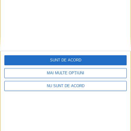
SUNT DE ACORD
MAI MULTE OPȚIUNI
NU SUNT DE ACORD
Impact frontal mortal pe DN 6, la Armeniș
2026-08-09