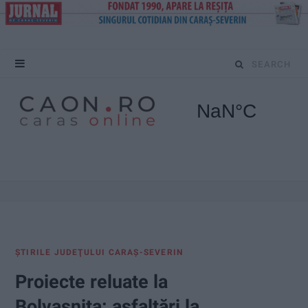
S
e
a
r
c
h
f
ŞTIRILE JUDEŢULUI CARAŞ-SEVERIN
o
Proiecte reluate la
r
Bolvașnița: asfaltări la