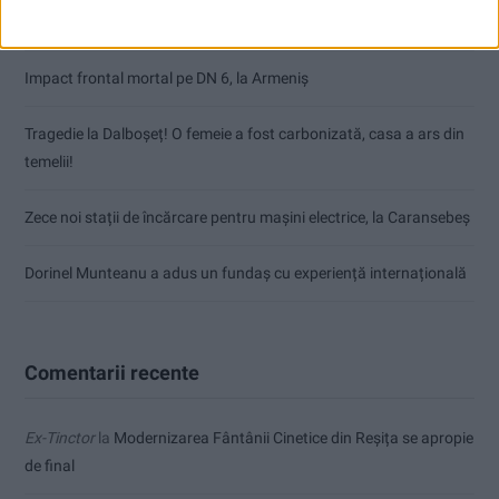
Nimeni nu ne poate izgoni din propriile amintiri!
Impact frontal mortal pe DN 6, la Armeniș
Tragedie la Dalboşeț! O femeie a fost carbonizată, casa a ars din
temelii!
Zece noi stații de încărcare pentru mașini electrice, la Caransebeș
Dorinel Munteanu a adus un fundaș cu experiență internațională
Comentarii recente
Ex-Tinctor
la
Modernizarea Fântânii Cinetice din Reșița se apropie
de final