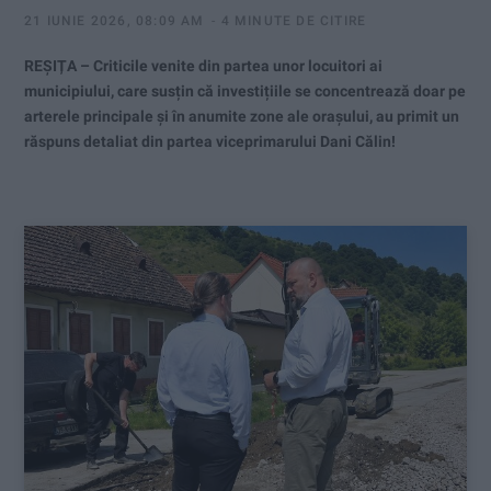
21 IUNIE 2026, 08:09 AM
4 MINUTE DE CITIRE
REȘIȚA – Criticile venite din partea unor locuitori ai
municipiului, care susțin că investițiile se concentrează doar pe
arterele principale și în anumite zone ale orașului, au primit un
răspuns detaliat din partea viceprimarului Dani Călin!