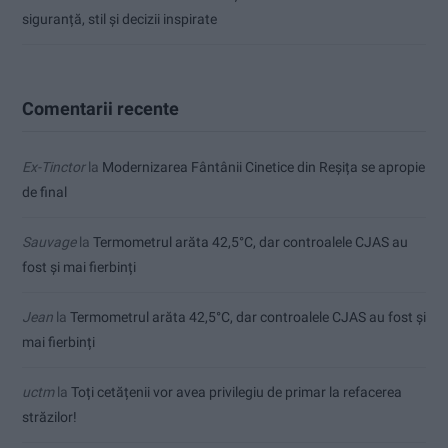
siguranță, stil și decizii inspirate
Comentarii recente
Ex-Tinctor
la
Modernizarea Fântânii Cinetice din Reșița se apropie
de final
Sauvage
la
Termometrul arăta 42,5°C, dar controalele CJAS au
fost și mai fierbinți
Jean
la
Termometrul arăta 42,5°C, dar controalele CJAS au fost și
mai fierbinți
uctm
la
Toți cetățenii vor avea privilegiu de primar la refacerea
străzilor!