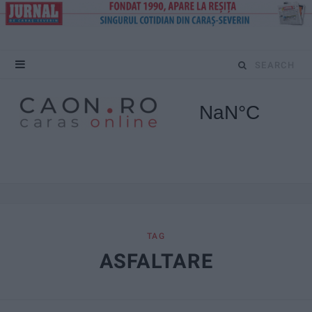
S
e
a
r
c
h
f
TAG
ASFALTARE
o
r