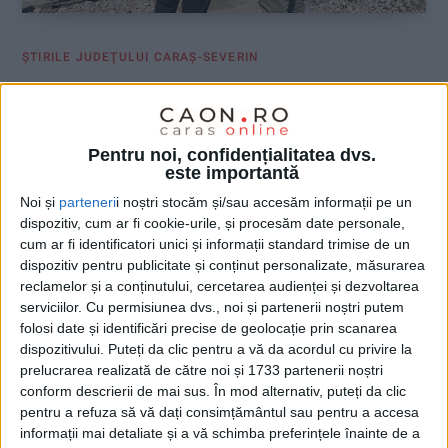
ŞTIRILE JUDEŢULUI CARAŞ-SEVERIN
Au început lucrările de asfaltare în
cartierul Moniom
Pentru noi, confidențialitatea dvs.
28 MAI 2026, 03:03 PM
2 MINUTE DE CITIRE
este importantă
Noi și
parteneri
i noștri stocăm și/sau accesăm informații pe un
REȘIȚA – Au demarat lucrările de asfaltare a drumului principal
dispozitiv, cum ar fi cookie-urile, și procesăm date personale,
din cartierul Moniom, din municipiul Reșița, a anunțat
cum ar fi identificatori unici și informații standard trimise de un
viceprimarul Dani Călin, precizând că investiția este finanțată
dispozitiv pentru publicitate și conținut personalizate, măsurarea
din bugetul local!
reclamelor și a conținutului, cercetarea audienței și dezvoltarea
serviciilor.
Cu permisiunea dvs., noi și partenerii noștri putem
folosi date și identificări precise de geolocație prin scanarea
dispozitivului. Puteți da clic pentru a vă da acordul cu privire la
prelucrarea realizată de către noi și 1733 partenerii noștri
conform descrierii de mai sus. În mod alternativ, puteți da clic
pentru a refuza să vă dați consimțământul sau pentru a accesa
informații mai detaliate și a vă schimba preferințele înainte de a