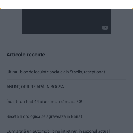
Articole recente
Ultimul bloc de locuințe sociale din Stavila, recepționat
ANUNŢ OPRIRE APĂ ÎN BOCȘA
Înainte au fost 44 și-acum au rămas… 50!
Seceta hidrologică se agravează în Banat
Cum arată un automobil bine întreținut în sezonul actual: