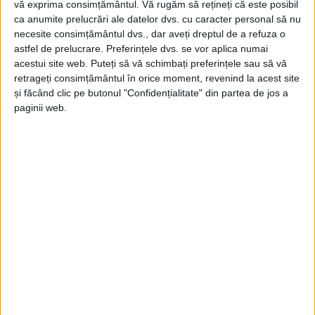
vă exprima consimțământul.
Vă rugăm să rețineți că este posibil
ca anumite prelucrări ale datelor dvs. cu caracter personal să nu
necesite consimțământul dvs., dar aveți dreptul de a refuza o
astfel de prelucrare. Preferințele dvs. se vor aplica numai
acestui site web. Puteți să vă schimbați preferințele sau să vă
retrageți consimțământul în orice moment, revenind la acest site
și făcând clic pe butonul "Confidențialitate" din partea de jos a
paginii web.
ŞTIRILE JUDEŢULUI CARAŞ-SEVERIN
O bucățică de asfaltare pentru fiecare
17 APRILIE 2026, 12:42 PM
2 MINUTE DE CITIRE
REȘIȚA – Primul episod al campaniei de refacere a
carosabilului în localitățile aparținătoare Reșiței se va turna la
Moniom!