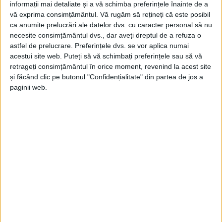
informații mai detaliate și a vă schimba preferințele înainte de a
vă exprima consimțământul.
Vă rugăm să rețineți că este posibil
ca anumite prelucrări ale datelor dvs. cu caracter personal să nu
necesite consimțământul dvs., dar aveți dreptul de a refuza o
astfel de prelucrare. Preferințele dvs. se vor aplica numai
acestui site web. Puteți să vă schimbați preferințele sau să vă
retrageți consimțământul în orice moment, revenind la acest site
și făcând clic pe butonul "Confidențialitate" din partea de jos a
paginii web.
ŞTIRILE JUDEŢULUI CARAŞ-SEVERIN
Ionuț Gârtoi, votat președinte PSD
Reșița
26 IUNIE 2026, 12:43 PM
2 MINUTE DE CITIRE
REȘIȚA – După o jumătate de an de interimat, oficialul este și
speranța social-democraților pentru fotoliul de primar al
Reșiței, la alegerile de peste doi ani!