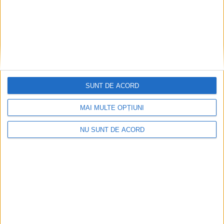
ŞTIRILE JUDEŢULUI CARAŞ-SEVERIN
SUNT DE ACORD
Torma rămâne primar, doar că i se taie
MAI MULTE OPȚIUNI
din salar’
NU SUNT DE ACORD
16 DECEMBRIE 2025, 09:09 AM
3 MINUTE DE CITIRE
MOLDOVA NOUĂ – Edilului din Moldova Nouă i se aplică, mai
precis, sancțiunea disciplinară de diminuare a indemnizației cu
10% pe o perioadă de 6 luni!