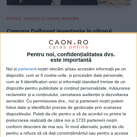
ŞTIRILE JUDEŢULUI CARAŞ-SEVERIN
Comuna Dalboșeț investește în viitorul
copiilor
8 IULIE 2026, 11:39 AM
2 MINUTE DE CITIRE
Pentru noi, confidențialitatea dvs.
este importantă
CARAȘ-SEVERIN – Cu o finanțare europeană de peste 5,8
Noi și
parteneri
i noștri stocăm și/sau accesăm informații pe un
milioane de lei, la Dalboșeț se va construi o sală de sport
dispozitiv, cum ar fi cookie-urile, și procesăm date personale,
modernă. Investiția urmărește creșterea accesului elevilor la
cum ar fi identificatori unici și informații standard trimise de un
activități sportive și educaționale de calitate, spune primarul
dispozitiv pentru publicitate și conținut personalizate, măsurarea
Florin Curița!
reclamelor și a conținutului, cercetarea audienței și dezvoltarea
serviciilor.
Cu permisiunea dvs., noi și partenerii noștri putem
folosi date și identificări precise de geolocație prin scanarea
dispozitivului. Puteți da clic pentru a vă da acordul cu privire la
prelucrarea realizată de către noi și 1733 partenerii noștri
conform descrierii de mai sus. În mod alternativ, puteți da clic
pentru a refuza să vă dați consimțământul sau pentru a accesa