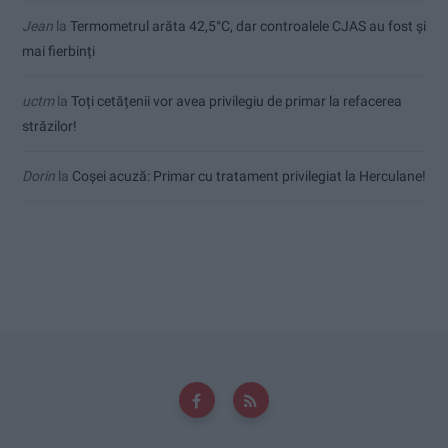
Jean
la
Termometrul arăta 42,5°C, dar controalele CJAS au fost și
mai fierbinți
uctm
la
Toți cetățenii vor avea privilegiu de primar la refacerea
străzilor!
Dorin
la
Coșei acuză: Primar cu tratament privilegiat la Herculane!