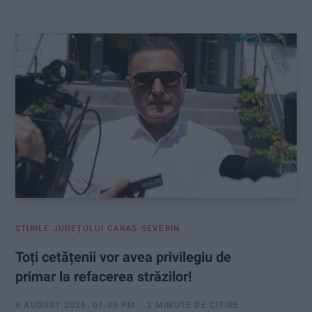
:
ŞTIRILE JUDEŢULUI CARAŞ-SEVERIN
Toți cetățenii vor avea privilegiu de
primar la refacerea străzilor!
6 AUGUST 2026, 01:45 PM
2 MINUTE DE CITIRE