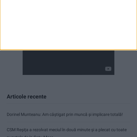
Articole recente
Dorinel Munteanu: Am câștigat prin muncă și implicare totală!
CSM Reșița a rezolvat meciul în două minute și a plecat cu toate