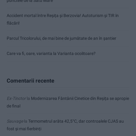
punctele de la Satu Mare
Accident mortal între Reșița și Berzovia! Autoturism și TIR în
flăcări!
Parcul Tricolorului, de mai bine de jumătate de an în șantier
Care va fi, oare, varianta la Varianta ocolitoare?
Comentarii recente
Ex-Tinctor
la
Modernizarea Fântânii Cinetice din Reșița se apropie
de final
Sauvage
la
Termometrul arăta 42,5°C, dar controalele CJAS au
fost și mai fierbinți