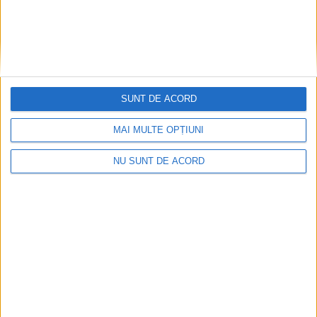
Alexandra Gorghiu
0
SUNT DE ACORD
MAI MULTE OPȚIUNI
NU SUNT DE ACORD
Arhive
A
r
h
i
v