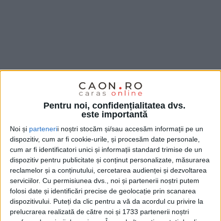
Pentru noi, confidențialitatea dvs.
este importantă
Noi și
parteneri
i noștri stocăm și/sau accesăm informații pe un
dispozitiv, cum ar fi cookie-urile, și procesăm date personale,
cum ar fi identificatori unici și informații standard trimise de un
dispozitiv pentru publicitate și conținut personalizate, măsurarea
reclamelor și a conținutului, cercetarea audienței și dezvoltarea
serviciilor.
Cu permisiunea dvs., noi și partenerii noștri putem
folosi date și identificări precise de geolocație prin scanarea
Binecunoscută fiind situaţia îmbolnăvirilor din
dispozitivului. Puteți da clic pentru a vă da acordul cu privire la
sezonul trecut, când în România a fost declarată
prelucrarea realizată de către noi și 1733 partenerii noștri