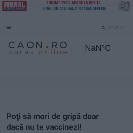
S
e
a
r
c
h
f
o
Poţi să mori de gripă doar
r
dacă nu te vaccinezi!