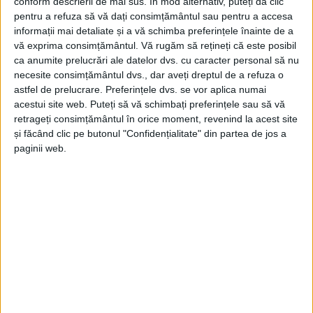
oficial
epidemie de gripă
, dar mai ales ţinând cont de
conform descrierii de mai sus. În mod alternativ, puteți da clic
pentru a refuza să vă dați consimțământul sau pentru a accesa
numărul deceselor, chiar dacă judeţul
Caraş-Severin
informații mai detaliate și a vă schimba preferințele înainte de a
a înregistrat un număr relativ mic, comparativ cu
vă exprima consimțământul.
Vă rugăm să rețineți că este posibil
ca anumite prelucrări ale datelor dvs. cu caracter personal să nu
alte judeţe,
Direcţia de Sănătate Publică Caraş-Severin
necesite consimțământul dvs., dar aveți dreptul de a refuza o
face un apel către populaţia din întreg judeţul să se
astfel de prelucrare. Preferințele dvs. se vor aplica numai
acestui site web. Puteți să vă schimbați preferințele sau să vă
vaccineze
antigripal.
În şedinţa Comitetului
retrageți consimțământul în orice moment, revenind la acest site
Consultativ de Dialog Civic pentru Persoanele
și făcând clic pe butonul "Confidențialitate" din partea de jos a
Vârstnice din judeţul
Caraş-Severin,
Dănilă Miloş
,
paginii web.
directorul executiv al DSP CS, a comunicat datele
statistice ale virozelor, pneumoniilor şi cazurilor de
gripă
înregistrate în judeţ în sezonul trecut: „În
perioada 2018 – 2019, lunile septembrie – martie, am
avut un număr de 8228 de infecţii respiratorii, 3714
cazuri de pneumonii şi 165 de cazuri de
gripă
confirmate de Institutul Cantacuzino din Bucureşti.