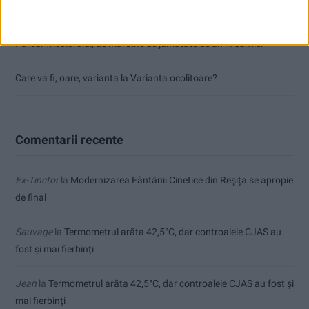
flăcări!
Parcul Tricolorului, de mai bine de jumătate de an în șantier
Care va fi, oare, varianta la Varianta ocolitoare?
Comentarii recente
Ex-Tinctor
la
Modernizarea Fântânii Cinetice din Reșița se apropie
de final
Sauvage
la
Termometrul arăta 42,5°C, dar controalele CJAS au
fost și mai fierbinți
Jean
la
Termometrul arăta 42,5°C, dar controalele CJAS au fost și
mai fierbinți