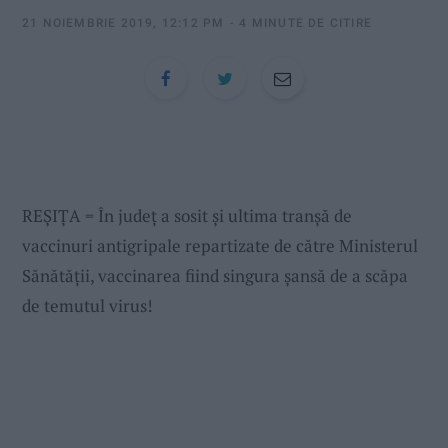
:
21 NOIEMBRIE 2019, 12:12 PM
4 MINUTE DE CITIRE
REŞIŢA = În judeţ a sosit şi ultima tranşă de
vaccinuri antigripale repartizate de către Ministerul
Sănătăţii, vaccinarea fiind singura şansă de a scăpa
de temutul virus!