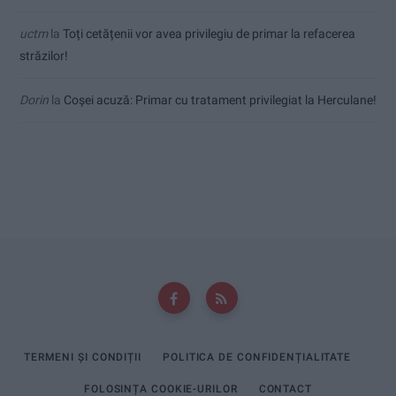
uctm
la
Toți cetățenii vor avea privilegiu de primar la refacerea
străzilor!
Dorin
la
Coșei acuză: Primar cu tratament privilegiat la Herculane!
TERMENI ȘI CONDIȚII
POLITICA DE CONFIDENȚIALITATE
FOLOSINȚA COOKIE-URILOR
CONTACT