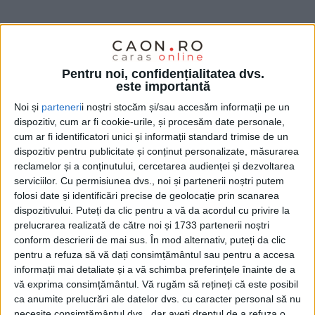
Pentru noi, confidențialitatea dvs.
este importantă
Noi și
parteneri
i noștri stocăm și/sau accesăm informații pe un
dispozitiv, cum ar fi cookie-urile, și procesăm date personale,
cum ar fi identificatori unici și informații standard trimise de un
dispozitiv pentru publicitate și conținut personalizate, măsurarea
Curtea de Conturi
– instituția supremă de audit a
reclamelor și a conținutului, cercetarea audienței și dezvoltarea
serviciilor.
Cu permisiunea dvs., noi și partenerii noștri putem
României – a cărei misiune esențială este cea de a
folosi date și identificări precise de geolocație prin scanarea
veghea la modul în care sunt cheltuite fondurile
dispozitivului. Puteți da clic pentru a vă da acordul cu privire la
publice, a dat publicității, în această săptămână,
prelucrarea realizată de către noi și 1733 partenerii noștri
conform descrierii de mai sus. În mod alternativ, puteți da clic
Raportul pe anul 2023. „Execuția bugetului general
pentru a refuza să vă dați consimțământul sau pentru a accesa
consolidat în anul 2023 s-a desfășurat într-un context
informații mai detaliate și a vă schimba preferințele înainte de a
vă exprima consimțământul.
Vă rugăm să rețineți că este posibil
marcat de înregistrarea unui nivel ridicat al
ca anumite prelucrări ale datelor dvs. cu caracter personal să nu
deficitului bugetar (5,6% din PIB), în pofida creșterii
necesite consimțământul dvs., dar aveți dreptul de a refuza o