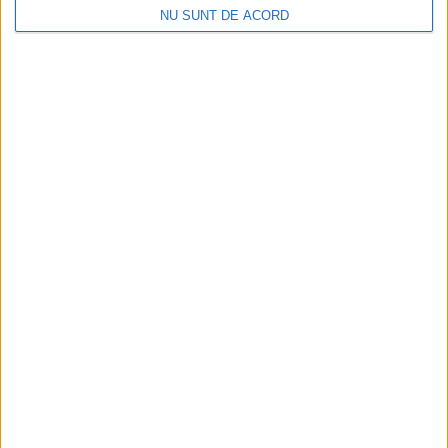
NU SUNT DE ACORD
Pe toate șantierele se lucrează cu spor
2026-08-06