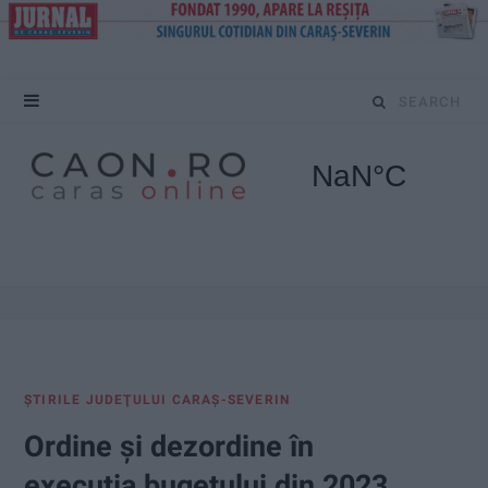
S
e
a
r
c
h
f
ŞTIRILE JUDEŢULUI CARAŞ-SEVERIN
o
Ordine și dezordine în
r
execuția bugetului din 2023