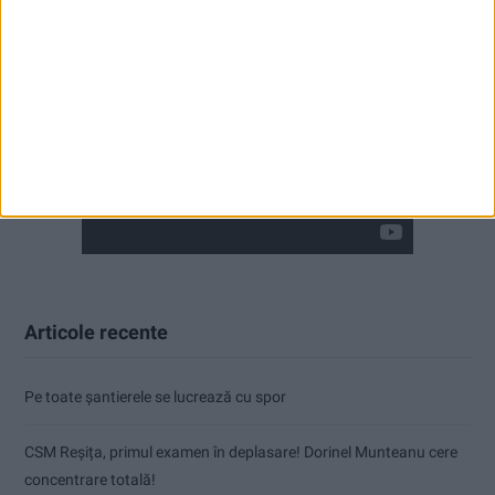
Articole recente
Pe toate șantierele se lucrează cu spor
CSM Reșița, primul examen în deplasare! Dorinel Munteanu cere
concentrare totală!