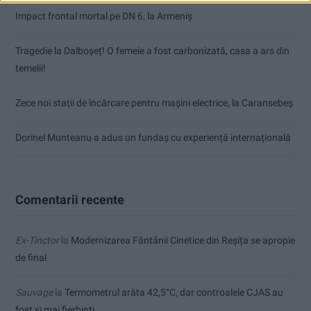
Impact frontal mortal pe DN 6, la Armeniș
Tragedie la Dalboşeț! O femeie a fost carbonizată, casa a ars din
temelii!
Zece noi stații de încărcare pentru mașini electrice, la Caransebeș
Dorinel Munteanu a adus un fundaș cu experiență internațională
Comentarii recente
Ex-Tinctor
la
Modernizarea Fântânii Cinetice din Reșița se apropie
de final
Sauvage
la
Termometrul arăta 42,5°C, dar controalele CJAS au
fost și mai fierbinți