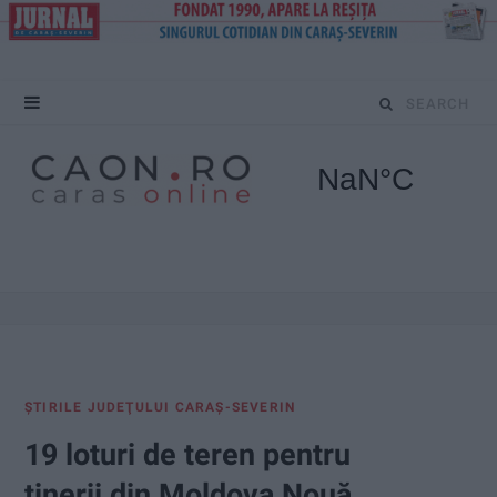
S
e
a
r
c
h
f
ŞTIRILE JUDEŢULUI CARAŞ-SEVERIN
o
19 loturi de teren pentru
r
tinerii din Moldova Nouă