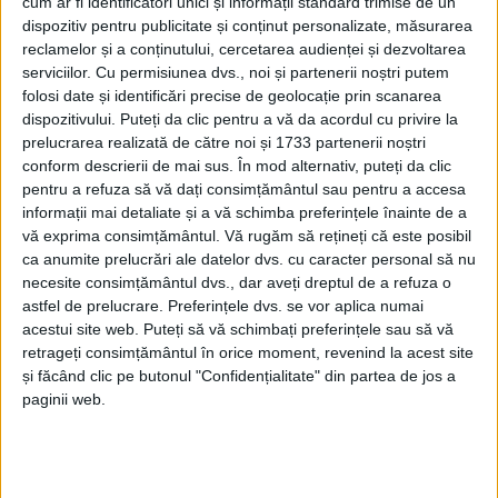
cum ar fi identificatori unici și informații standard trimise de un
dispozitiv pentru publicitate și conținut personalizate, măsurarea
reclamelor și a conținutului, cercetarea audienței și dezvoltarea
serviciilor.
Cu permisiunea dvs., noi și partenerii noștri putem
folosi date și identificări precise de geolocație prin scanarea
dispozitivului. Puteți da clic pentru a vă da acordul cu privire la
prelucrarea realizată de către noi și 1733 partenerii noștri
conform descrierii de mai sus. În mod alternativ, puteți da clic
pentru a refuza să vă dați consimțământul sau pentru a accesa
informații mai detaliate și a vă schimba preferințele înainte de a
vă exprima consimțământul.
Vă rugăm să rețineți că este posibil
ca anumite prelucrări ale datelor dvs. cu caracter personal să nu
necesite consimțământul dvs., dar aveți dreptul de a refuza o
astfel de prelucrare. Preferințele dvs. se vor aplica numai
acestui site web. Puteți să vă schimbați preferințele sau să vă
În baza Legii nr. 15/2003 privind sprijinul acordat
retrageți consimțământul în orice moment, revenind la acest site
tinerilor pentru construirea unei
locuinţe
proprietate
și făcând clic pe butonul "Confidențialitate" din partea de jos a
personală, administrația locală din
Moldova Nouă
a
paginii web.
aprobat recent repartizarea a 19 de loturi de teren cu
o suprafață de până la 400 mp pentru tinerii care