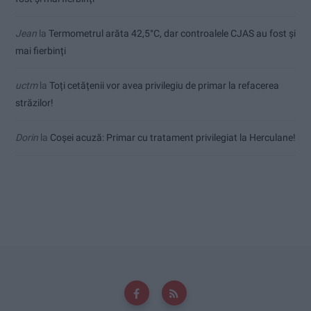
Jean
la
Termometrul arăta 42,5°C, dar controalele CJAS au fost și
mai fierbinți
uctm
la
Toți cetățenii vor avea privilegiu de primar la refacerea
străzilor!
Dorin
la
Coșei acuză: Primar cu tratament privilegiat la Herculane!