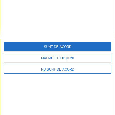
SUNT DE ACORD
MAI MULTE OPȚIUNI
NU SUNT DE ACORD
Impact frontal mortal pe DN 6, la Armeniș
2026-08-09