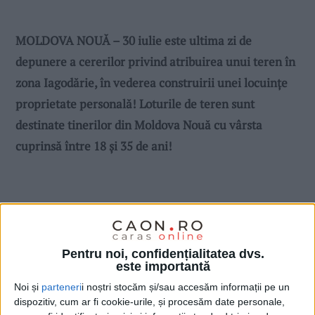
MOLDOVA NOUĂ – 30 iulie este ultima zi de
depunere a cererilor privind atribuirea unui teren în
zona Iagodărie, în vederea construirii unei locuințe
proprietate personală! Loturile de teren sunt
destinate tinerilor din Moldova Nouă cu vârsta
cuprinsă între 18 și 35 de ani!
Pentru noi, confidențialitatea dvs.
este importantă
Noi și
parteneri
i noștri stocăm și/sau accesăm informații pe un
dispozitiv, cum ar fi cookie-urile, și procesăm date personale,