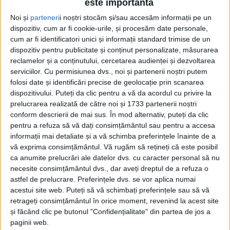
este importantă
Noi și
parteneri
i noștri stocăm și/sau accesăm informații pe un
dispozitiv, cum ar fi cookie-urile, și procesăm date personale,
cum ar fi identificatori unici și informații standard trimise de un
dispozitiv pentru publicitate și conținut personalizate, măsurarea
reclamelor și a conținutului, cercetarea audienței și dezvoltarea
serviciilor.
Cu permisiunea dvs., noi și partenerii noștri putem
folosi date și identificări precise de geolocație prin scanarea
dispozitivului. Puteți da clic pentru a vă da acordul cu privire la
prelucrarea realizată de către noi și 1733 partenerii noștri
conform descrierii de mai sus. În mod alternativ, puteți da clic
pentru a refuza să vă dați consimțământul sau pentru a accesa
informații mai detaliate și a vă schimba preferințele înainte de a
„Este un
cantonament
în care îmbinăm pregătirea
vă exprima consimțământul.
Vă rugăm să rețineți că este posibil
fizică cu jocurile cu mingea. Facem
antrenamente
ca anumite prelucrări ale datelor dvs. cu caracter personal să nu
necesite consimțământul dvs., dar aveți dreptul de a refuza o
tehnico-tactice și pot spune că am început destul de
astfel de prelucrare. Preferințele dvs. se vor aplica numai
dur acest
cantonament,
pentru că ne așteaptă un
acestui site web. Puteți să vă schimbați preferințele sau să vă
retrageți consimțământul în orice moment, revenind la acest site
campionat destul de puternic. Începem meciurile
și făcând clic pe butonul "Confidențialitate" din partea de jos a
amicale, ne măsurăm forțele cu alte echipe și vrem
paginii web.