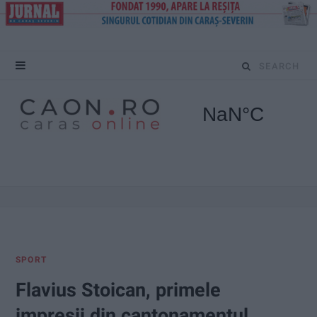
S
e
a
r
c
h
f
SPORT
o
Flavius Stoican, primele
r
impresii din cantonamentul