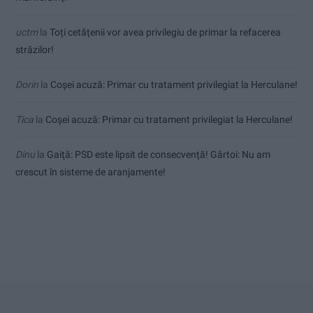
uctm
la
Toți cetățenii vor avea privilegiu de primar la refacerea
străzilor!
Dorin
la
Coșei acuză: Primar cu tratament privilegiat la Herculane!
Tica
la
Coșei acuză: Primar cu tratament privilegiat la Herculane!
Dinu
la
Gaiţă: PSD este lipsit de consecvență! Gârtoi: Nu am
crescut în sisteme de aranjamente!