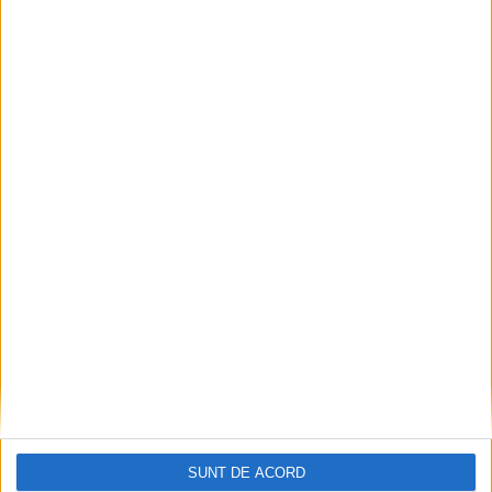
Pe toate șantierele se lucrează cu spor
2026-08-06
SUNT DE ACORD