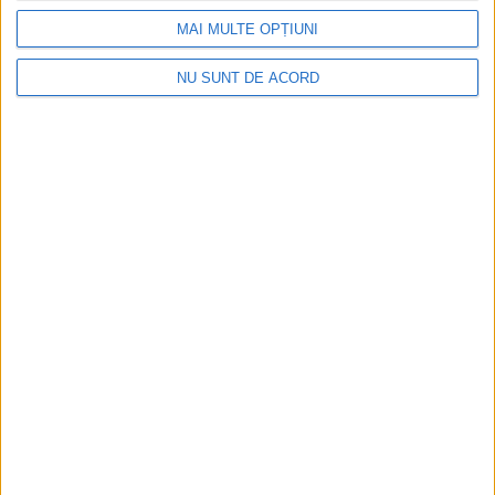
MAI MULTE OPȚIUNI
NU SUNT DE ACORD
CSM Reșița, primul examen în deplasare! Dorinel
Munteanu cere concentrare totală!
2026-08-06