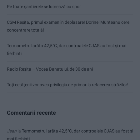
Pe toate șantierele se lucrează cu spor
CSM Reșița, primul examen în deplasare! Dorinel Munteanu cere
concentrare totală!
Termometrul arăta 42,5°C, dar controalele CJAS au fost și mai
fierbinți
Radio Reșița – Vocea Banatului, de 30 de ani
Toți cetățenii vor avea privilegiu de primar la refacerea străzilor!
Comentarii recente
Jean
la
Termometrul arăta 42,5°C, dar controalele CJAS au fost și
mai fierbinți