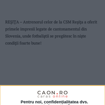
REȘIȚA – Antrenorul celor de la CSM Reșița a oferit
primele impresii legate de cantonamentul din
Slovenia, unde fotbaliștii se pregătesc în niște
condiții foarte bune!
Pentru noi, confidențialitatea dvs.