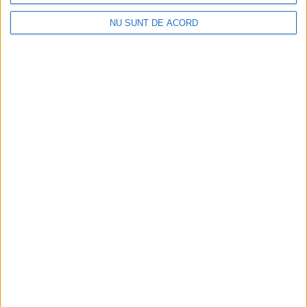
NU SUNT DE ACORD
CSM Reșița, primul examen în deplasare! Dorinel
Munteanu cere concentrare totală!
2026-08-06