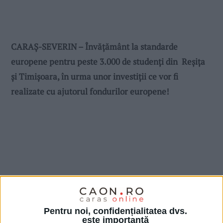
CARAŞ-SEVERIN – Învățământ la standarde
europene pentru peste 3.000 de studenți din Reșița
și Timișoara, în urma unor investiții ce vor fi
realizate cu ajutorul fondurilor europene!
Pentru noi, confidențialitatea dvs.
este importantă