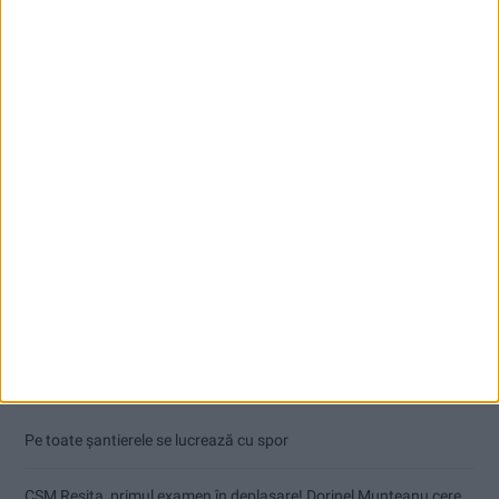
Articole recente
Pe toate șantierele se lucrează cu spor
CSM Reșița, primul examen în deplasare! Dorinel Munteanu cere