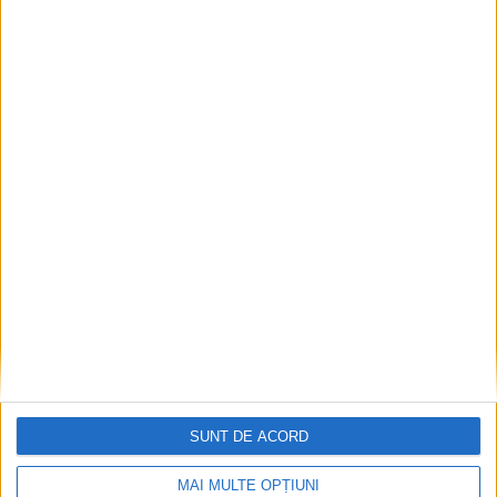
Pe toate șantierele se lucrează cu spor
2026-08-06
SUNT DE ACORD
MAI MULTE OPȚIUNI