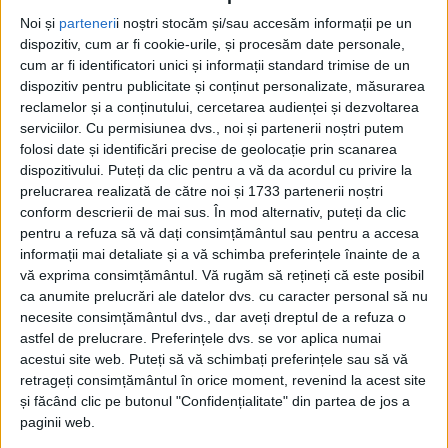
Noi și
parteneri
i noștri stocăm și/sau accesăm informații pe un
dispozitiv, cum ar fi cookie-urile, și procesăm date personale,
cum ar fi identificatori unici și informații standard trimise de un
dispozitiv pentru publicitate și conținut personalizate, măsurarea
reclamelor și a conținutului, cercetarea audienței și dezvoltarea
serviciilor.
Cu permisiunea dvs., noi și partenerii noștri putem
folosi date și identificări precise de geolocație prin scanarea
dispozitivului. Puteți da clic pentru a vă da acordul cu privire la
prelucrarea realizată de către noi și 1733 partenerii noștri
conform descrierii de mai sus. În mod alternativ, puteți da clic
pentru a refuza să vă dați consimțământul sau pentru a accesa
informații mai detaliate și a vă schimba preferințele înainte de a
Agenția pentru Dezvoltare Regională Vest
continuă
vă exprima consimțământul.
Vă rugăm să rețineți că este posibil
ca anumite prelucrări ale datelor dvs. cu caracter personal să nu
investițiile în
educație
și a semnat recent două noi
necesite consimțământul dvs., dar aveți dreptul de a refuza o
contracte de finanțare pentru învățământul
astfel de prelucrare. Preferințele dvs. se vor aplica numai
acestui site web. Puteți să vă schimbați preferințele sau să vă
universitar din regiunea Banatului. La
Reșița, Centrul
retrageți consimțământul în orice moment, revenind la acest site
Universitar al Universității Babeş-Bolyai
va oferi
și făcând clic pe butonul "Confidențialitate" din partea de jos a
paginii web.
condiții de învățare și practică la nivel european,