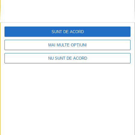
ŞTIRILE JUDEŢULUI CARAŞ-SEVERIN
Rectorul UVT, Marilen Gabriel Pirtea:
Viitorul educației începe acum!
SUNT DE ACORD
28 MAI 2026, 09:49 AM
3 MINUTE DE CITIRE
MAI MULTE OPȚIUNI
VEST – Transformările digitale și dezvoltarea accelerată a
inteligenței artificiale schimbă profund modul în care profesorii
NU SUNT DE ACORD
predau, comunică și construiesc experiențe de învățare!