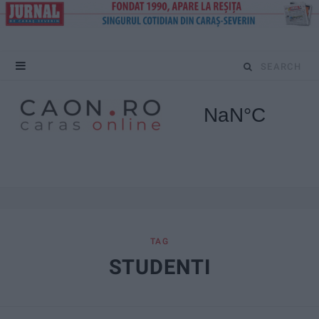
S
e
a
r
c
h
f
TAG
STUDENTI
o
r