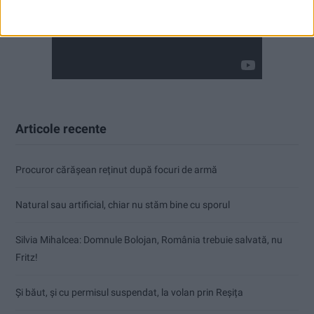
Articole recente
Procuror cărășean reținut după focuri de armă
Natural sau artificial, chiar nu stăm bine cu sporul
Silvia Mihalcea: Domnule Bolojan, România trebuie salvată, nu
Fritz!
Și băut, și cu permisul suspendat, la volan prin Reșița