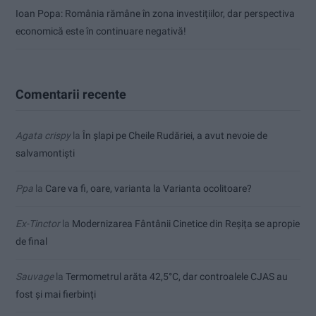
Ioan Popa: România rămâne în zona investițiilor, dar perspectiva
economică este în continuare negativă!
Comentarii recente
Agata crispy
la
În șlapi pe Cheile Rudăriei, a avut nevoie de
salvamontiști
Ppa
la
Care va fi, oare, varianta la Varianta ocolitoare?
Ex-Tinctor
la
Modernizarea Fântânii Cinetice din Reșița se apropie
de final
Sauvage
la
Termometrul arăta 42,5°C, dar controalele CJAS au
fost și mai fierbinți