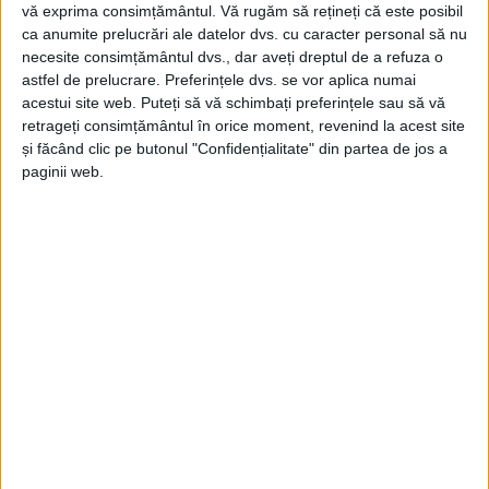
vă exprima consimțământul.
Vă rugăm să rețineți că este posibil
ca anumite prelucrări ale datelor dvs. cu caracter personal să nu
necesite consimțământul dvs., dar aveți dreptul de a refuza o
astfel de prelucrare. Preferințele dvs. se vor aplica numai
acestui site web. Puteți să vă schimbați preferințele sau să vă
retrageți consimțământul în orice moment, revenind la acest site
și făcând clic pe butonul "Confidențialitate" din partea de jos a
UNCATEGORIZED
paginii web.
Alege viitorul! Alege performanța!
3 IULIE 2026, 07:41 AM
1 MINUT DE CITIRE
ADVERTORIAL. La
Universitatea „Aurel Vlaicu” din Arad
găsești
programe de studiu moderne, profesori dedicați și oportunități
reale de dezvoltare academică și profesională!