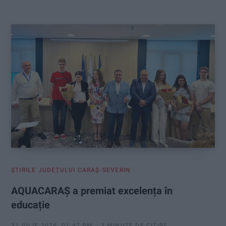
:
ŞTIRILE JUDEŢULUI CARAŞ-SEVERIN
AQUACARAȘ a premiat excelența în
educație
31 IULIE 2026, 01:47 PM
3 MINUTE DE CITIRE