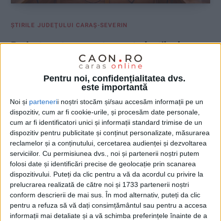
ŞTIRILE JUDEŢULUI CARAŞ-SEVERIN
Proiect pentru conectarea studenților la
mediul de afaceri, la UAV
Pentru noi, confidențialitatea dvs.
15 IULIE 2026, 02:43 PM
3 MINUTE DE CITIRE
este importantă
VEST. Studenții și absolvenții Universității „Aurel Vlaicu” din
Noi și
parteneri
i noștri stocăm și/sau accesăm informații pe un
Arad pot primi sprijin autorizat pentru a deveni antreprenori și a
dispozitiv, cum ar fi cookie-urile, și procesăm date personale,
cum ar fi identificatori unici și informații standard trimise de un
dezvolta afaceri de succes!
dispozitiv pentru publicitate și conținut personalizate, măsurarea
reclamelor și a conținutului, cercetarea audienței și dezvoltarea
serviciilor.
Cu permisiunea dvs., noi și partenerii noștri putem
folosi date și identificări precise de geolocație prin scanarea
dispozitivului. Puteți da clic pentru a vă da acordul cu privire la
prelucrarea realizată de către noi și 1733 partenerii noștri
conform descrierii de mai sus. În mod alternativ, puteți da clic
pentru a refuza să vă dați consimțământul sau pentru a accesa
informații mai detaliate și a vă schimba preferințele înainte de a