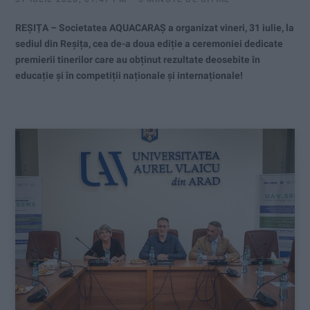
REȘIȚA – Societatea AQUACARAȘ a organizat vineri, 31 iulie, la
sediul din Reșița, cea de-a doua ediție a ceremoniei dedicate
premierii tinerilor care au obținut rezultate deosebite în
educație și în competiții naționale și internaționale!