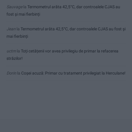
Sauvage
la
Termometrul arăta 42,5°C, dar controalele CJAS au
fost și mai fierbinți
Jean
la
Termometrul arăta 42,5°C, dar controalele CJAS au fost și
mai fierbinți
uctm
la
Toți cetățenii vor avea privilegiu de primar la refacerea
străzilor!
Dorin
la
Coșei acuză: Primar cu tratament privilegiat la Herculane!