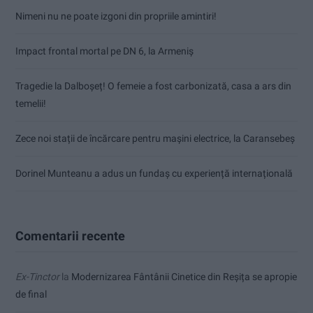
Nimeni nu ne poate izgoni din propriile amintiri!
Impact frontal mortal pe DN 6, la Armeniș
Tragedie la Dalboşeț! O femeie a fost carbonizată, casa a ars din
temelii!
Zece noi stații de încărcare pentru mașini electrice, la Caransebeș
Dorinel Munteanu a adus un fundaș cu experiență internațională
Comentarii recente
Ex-Tinctor
la
Modernizarea Fântânii Cinetice din Reșița se apropie
de final