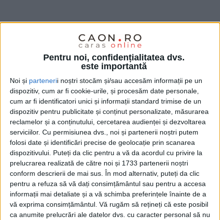
Pentru noi, confidențialitatea dvs.
este importantă
Noi și
parteneri
i noștri stocăm și/sau accesăm informații pe un
dispozitiv, cum ar fi cookie-urile, și procesăm date personale,
cum ar fi identificatori unici și informații standard trimise de un
dispozitiv pentru publicitate și conținut personalizate, măsurarea
reclamelor și a conținutului, cercetarea audienței și dezvoltarea
serviciilor.
Cu permisiunea dvs., noi și partenerii noștri putem
În zona
Triaj
se fac deja pregătiri pentru
folosi date și identificări precise de geolocație prin scanarea
transpunerea în realitate a
noului spital judeţean
,
dispozitivului. Puteți da clic pentru a vă da acordul cu privire la
prelucrarea realizată de către noi și 1733 partenerii noștri
acordul de asociere între municipalitate şi
conform descrierii de mai sus. În mod alternativ, puteți da clic
administraţia judeţeană fiind „legiferat“ zilele
pentru a refuza să vă dați consimțământul sau pentru a accesa
informații mai detaliate și a vă schimba preferințele înainte de a
trecute, de cele două consilii. „Vorbim de un
spital
vă exprima consimțământul.
Vă rugăm să rețineți că este posibil
judeţean
al cărui proiect îl demarăm în următoarele
ca anumite prelucrări ale datelor dvs. cu caracter personal să nu