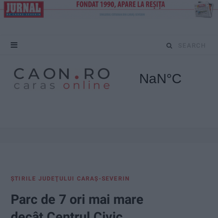
S
e
a
r
c
h
f
ŞTIRILE JUDEŢULUI CARAŞ-SEVERIN
o
Parc de 7 ori mai mare
r
decât Centrul Civic