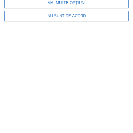
MAI MULTE OPȚIUNI
Articole recomandate
NU SUNT DE ACORD
Nimeni nu ne poate izgoni din propriile amintiri!
2026-08-09