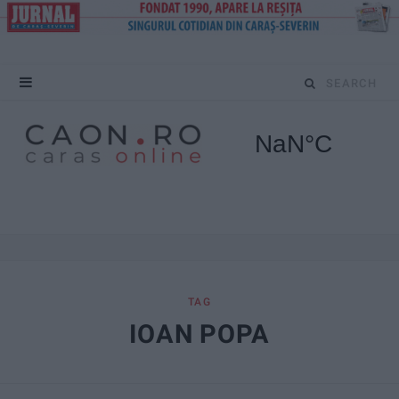
S
e
a
r
c
h
f
TAG
IOAN POPA
o
r