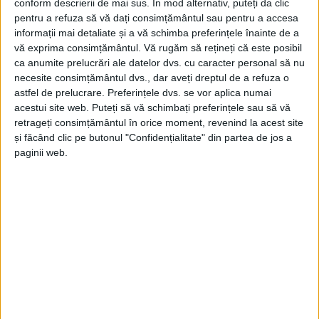
conform descrierii de mai sus. În mod alternativ, puteți da clic
pentru a refuza să vă dați consimțământul sau pentru a accesa
informații mai detaliate și a vă schimba preferințele înainte de a
vă exprima consimțământul.
Vă rugăm să rețineți că este posibil
ca anumite prelucrări ale datelor dvs. cu caracter personal să nu
necesite consimțământul dvs., dar aveți dreptul de a refuza o
astfel de prelucrare. Preferințele dvs. se vor aplica numai
acestui site web. Puteți să vă schimbați preferințele sau să vă
retrageți consimțământul în orice moment, revenind la acest site
și făcând clic pe butonul "Confidențialitate" din partea de jos a
paginii web.
ŞTIRILE JUDEŢULUI CARAŞ-SEVERIN
5 milioane de euro pentru „Sabin
Păuța“
28 MARTIE 2026, 09:22 AM
2 MINUTE DE CITIRE