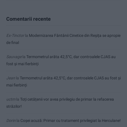
Comentarii recente
Ex-Tinctor
la
Modernizarea Fântânii Cinetice din Reșița se apropie
de final
Sauvage
la
Termometrul arăta 42,5°C, dar controalele CJAS au
fost și mai fierbinți
Jean
la
Termometrul arăta 42,5°C, dar controalele CJAS au fost și
mai fierbinți
uctm
la
Toți cetățenii vor avea privilegiu de primar la refacerea
străzilor!
Dorin
la
Coșei acuză: Primar cu tratament privilegiat la Herculane!