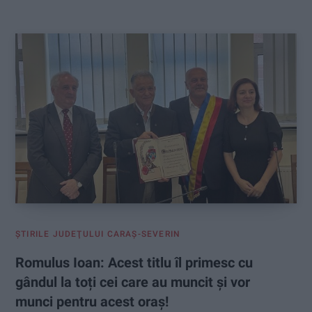
:
ŞTIRILE JUDEŢULUI CARAŞ-SEVERIN
Romulus Ioan: Acest titlu îl primesc cu
gândul la toți cei care au muncit și vor
munci pentru acest oraș!