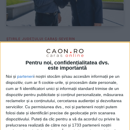
ŞTIRILE JUDEŢULUI CARAŞ-SEVERIN
Dani Călin se vede pregătit pentru
Primăria Reșița
Pentru noi, confidențialitatea dvs.
este importantă
18 IUNIE 2026, 08:02 AM
3 MINUTE DE CITIRE
Noi și
parteneri
i noștri stocăm și/sau accesăm informații pe un
dispozitiv, cum ar fi cookie-urile, și procesăm date personale,
REȘIȚA – Viceprimarul municipiului Reșița, Dani Călin, a făcut
cum ar fi identificatori unici și informații standard trimise de un
cele mai clare declarații de până acum despre posibilitatea
dispozitiv pentru publicitate și conținut personalizate, măsurarea
unei candidaturi la funcția de primar în 2028. Invitat la CAON
reclamelor și a conținutului, cercetarea audienței și dezvoltarea
Live, acesta a afirmat că se consideră „cel mai pregătit“ pentru
serviciilor.
Cu permisiunea dvs., noi și partenerii noștri putem
a conduce administrația locală, însă a subliniat că viitorul
folosi date și identificări precise de geolocație prin scanarea
primar al Reșiței va fi decis exclusiv prin votul cetățenilor, nu
dispozitivului. Puteți da clic pentru a vă da acordul cu privire la
prin desemnarea unui succesor!
prelucrarea realizată de către noi și 1733 partenerii noștri