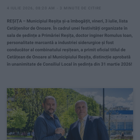
4 IULIE 2026, 08:20 AM
3 MINUTE DE CITIRE
REȘIȚA – Municipiul Reșița și-a îmbogățit, vineri, 3 iulie, lista
Cetățenilor de Onoare. În cadrul unei festivități organizate în
sala de ședințe a Primăriei Reșița, doctor inginer Romulus Ioan,
personalitate marcantă a industriei siderurgice și fost
conducător al combinatului reșițean, a primit oficial titlul de
Cetățean de Onoare al Municipiului Reșița, distincție aprobată
în unanimitate de Consiliul Local în ședința din 31 martie 2026!