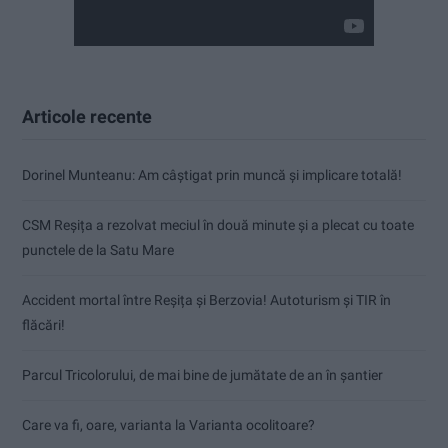
Articole recente
Dorinel Munteanu: Am câștigat prin muncă și implicare totală!
CSM Reșița a rezolvat meciul în două minute și a plecat cu toate
punctele de la Satu Mare
Accident mortal între Reșița și Berzovia! Autoturism și TIR în
flăcări!
Parcul Tricolorului, de mai bine de jumătate de an în șantier
Care va fi, oare, varianta la Varianta ocolitoare?