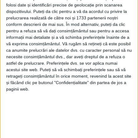
pentru care au avut loc
întârzieri
şi a fost fazată
folosi date și identificări precise de geolocație prin scanarea
dispozitivului. Puteți da clic pentru a vă da acordul cu privire la
finalizarea proiectului „
Modernizarea infrastructurii
prelucrarea realizată de către noi și 1733 partenerii noștri
conform descrierii de mai sus. În mod alternativ, puteți da clic
de apă şi apă uzată în judeţul Caraş-Severin
”,
pentru a refuza să vă dați consimțământul sau pentru a accesa
aproape toate din cauze externe. După ce membrii
informații mai detaliate și a vă schimba preferințele înainte de a
vă exprima consimțământul.
Vă rugăm să rețineți că este posibil
Comitetului Consultativ de Dialog Civic pentru
ca anumite prelucrări ale datelor dvs. cu caracter personal să nu
Problemele Persoanelor Vârstnice au ascultat
necesite consimțământul dvs., dar aveți dreptul de a refuza o
astfel de prelucrare. Preferințele dvs. se vor aplica numai
expunerea, primele reacţii au apărut din partea
acestui site web. Puteți să vă schimbați preferințele sau să vă
subprefectului Sebastian Purec
. „Este de
retrageți consimțământul în orice moment, revenind la acest site
și făcând clic pe butonul "Confidențialitate" din partea de jos a
notorietate că acest program este implementat
paginii web.
prost şi ştim asta toţi locuitorii judeţului. Mai ştim
că aţi avut mare noroc cu fazarea pentru că, altfel,
fiecare cetăţean ar fi contribuit să ieşim din gaura
provocată. Văd că nici astăzi domnul director n-a
binevoit să vină, deşi subiectul era programat din