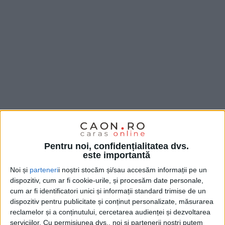
Pentru noi, confidențialitatea dvs.
este importantă
Noi și
parteneri
i noștri stocăm și/sau accesăm informații pe un
dispozitiv, cum ar fi cookie-urile, și procesăm date personale,
Timp de aproape jumătate de oră,
Adriana
cum ar fi identificatori unici și informații standard trimise de un
Almăjan
, șef Birou Marketing și Relații Publice în
dispozitiv pentru publicitate și conținut personalizate, măsurarea
reclamelor și a conținutului, cercetarea audienței și dezvoltarea
cadrul
Aquacaraş,
a explicat amănunţit problemele
serviciilor.
Cu permisiunea dvs., noi și partenerii noștri putem