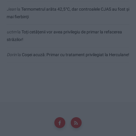
Jean
la
Termometrul arăta 42,5°C, dar controalele CJAS au fost și
mai fierbinți
uctm
la
Toți cetățenii vor avea privilegiu de primar la refacerea
străzilor!
Dorin
la
Coșei acuză: Primar cu tratament privilegiat la Herculane!