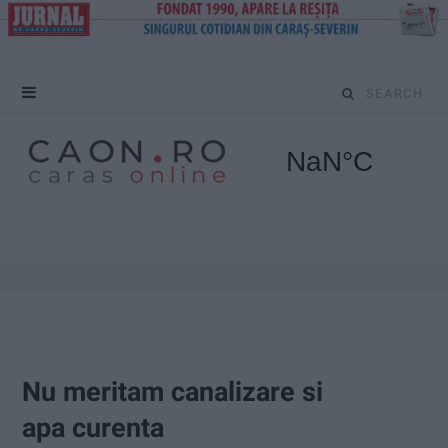
S
e
a
r
c
h
f
o
Nu meritam canalizare si
r
apa curenta