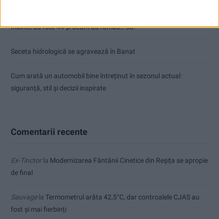
ANUNŢ OPRIRE APĂ ÎN BOCȘA
Înainte au fost 44 și-acum au rămas… 50!
Seceta hidrologică se agravează în Banat
Cum arată un automobil bine întreținut în sezonul actual:
siguranță, stil și decizii inspirate
Comentarii recente
Ex-Tinctor
la
Modernizarea Fântânii Cinetice din Reșița se apropie
de final
Sauvage
la
Termometrul arăta 42,5°C, dar controalele CJAS au
fost și mai fierbinți