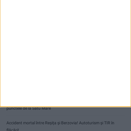
Articole recente
Dorinel Munteanu: Am câștigat prin muncă și implicare totală!
CSM Reșița a rezolvat meciul în două minute și a plecat cu toate
punctele de la Satu Mare
Accident mortal între Reșița și Berzovia! Autoturism și TIR în
flăcări!