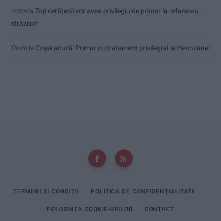
uctm
la
Toți cetățenii vor avea privilegiu de primar la refacerea
străzilor!
Dorin
la
Coșei acuză: Primar cu tratament privilegiat la Herculane!
TERMENI ȘI CONDIȚII
POLITICA DE CONFIDENȚIALITATE
FOLOSINȚA COOKIE-URILOR
CONTACT