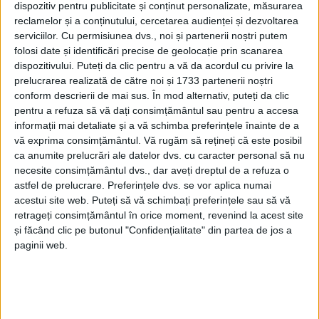
dispozitiv pentru publicitate și conținut personalizate, măsurarea
reclamelor și a conținutului, cercetarea audienței și dezvoltarea
serviciilor.
Cu permisiunea dvs., noi și partenerii noștri putem
folosi date și identificări precise de geolocație prin scanarea
dispozitivului. Puteți da clic pentru a vă da acordul cu privire la
prelucrarea realizată de către noi și 1733 partenerii noștri
conform descrierii de mai sus. În mod alternativ, puteți da clic
pentru a refuza să vă dați consimțământul sau pentru a accesa
informații mai detaliate și a vă schimba preferințele înainte de a
vă exprima consimțământul.
Vă rugăm să rețineți că este posibil
ca anumite prelucrări ale datelor dvs. cu caracter personal să nu
Nu de puţine ori, imaginea şi avutul public al urbei
necesite consimțământul dvs., dar aveți dreptul de a refuza o
astfel de prelucrare. Preferințele dvs. se vor aplica numai
au avut de suferit de pe urma vandalismelor şi a
acestui site web. Puteți să vă schimbați preferințele sau să vă
nepăsării. Municipalitatea investeşte ciclic în
retrageți consimțământul în orice moment, revenind la acest site
și făcând clic pe butonul "Confidențialitate" din partea de jos a
repararea staţiilor de autobuz ale căror geamuri sunt
paginii web.
sparte periodic, suportă reparaţia şi înlocuirea
elementelor distruse – de regulă, peste noapte – din
locurile de joacă, sau înlocuieşte florile şi jardinierele