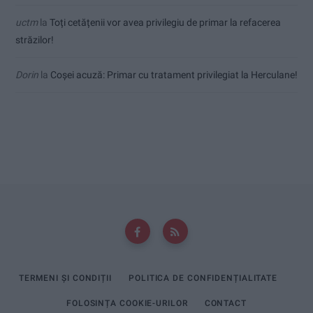
uctm
la
Toți cetățenii vor avea privilegiu de primar la refacerea
străzilor!
Dorin
la
Coșei acuză: Primar cu tratament privilegiat la Herculane!
TERMENI ȘI CONDIȚII
POLITICA DE CONFIDENȚIALITATE
FOLOSINȚA COOKIE-URILOR
CONTACT