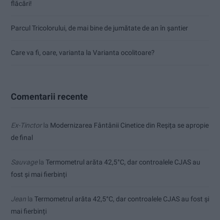
flăcări!
Parcul Tricolorului, de mai bine de jumătate de an în șantier
Care va fi, oare, varianta la Varianta ocolitoare?
Comentarii recente
Ex-Tinctor
la
Modernizarea Fântânii Cinetice din Reșița se apropie
de final
Sauvage
la
Termometrul arăta 42,5°C, dar controalele CJAS au
fost și mai fierbinți
Jean
la
Termometrul arăta 42,5°C, dar controalele CJAS au fost și
mai fierbinți