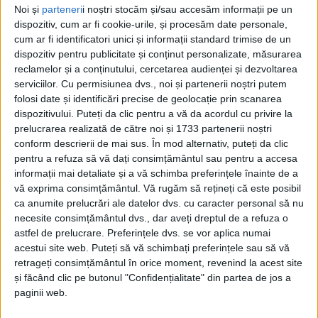
Noi și
parteneri
i noștri stocăm și/sau accesăm informații pe un
dispozitiv, cum ar fi cookie-urile, și procesăm date personale,
cum ar fi identificatori unici și informații standard trimise de un
dispozitiv pentru publicitate și conținut personalizate, măsurarea
reclamelor și a conținutului, cercetarea audienței și dezvoltarea
serviciilor.
Cu permisiunea dvs., noi și partenerii noștri putem
folosi date și identificări precise de geolocație prin scanarea
dispozitivului. Puteți da clic pentru a vă da acordul cu privire la
prelucrarea realizată de către noi și 1733 partenerii noștri
Localitatea
cărășeană,
străbătută de
DN 6, „Drumul
conform descrierii de mai sus. În mod alternativ, puteți da clic
pentru a refuza să vă dați consimțământul sau pentru a accesa
Morții”
, nu e ferită nici de
accidentele feroviare
.
informații mai detaliate și a vă schimba preferințele înainte de a
Evenimentul a fost raportat la
112,
singurele victime
vă exprima consimțământul.
Vă rugăm să rețineți că este posibil
ca anumite prelucrări ale datelor dvs. cu caracter personal să nu
fiind, potrivit primelor informații, două persoane din
necesite consimțământul dvs., dar aveți dreptul de a refuza o
microbuz,
care nu erau
încarcerate.
astfel de prelucrare. Preferințele dvs. se vor aplica numai
acestui site web. Puteți să vă schimbați preferințele sau să vă
retrageți consimțământul în orice moment, revenind la acest site
În tren erau undeva la 25 persoane, fără probleme
și făcând clic pe butonul "Confidențialitate" din partea de jos a
medicale, trenul putându-și continua traseul. Cele
paginii web.
două
victime din microbuz
nu au fost transportate la