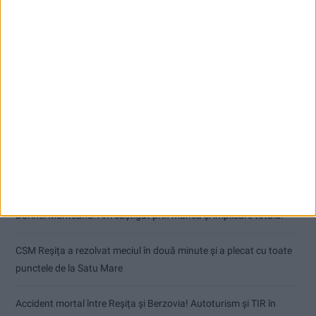
Articole recente
Dorinel Munteanu: Am câștigat prin muncă și implicare totală!
CSM Reșița a rezolvat meciul în două minute și a plecat cu toate
punctele de la Satu Mare
Accident mortal între Reșița și Berzovia! Autoturism și TIR în