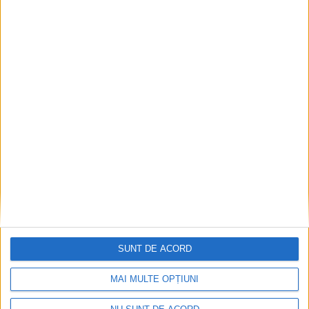
Dorinel Munteanu: Am câștigat prin muncă și
implicare totală!
2026-08-08
SUNT DE ACORD
MAI MULTE OPȚIUNI