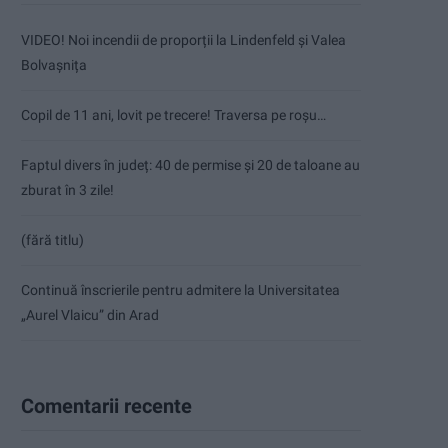
VIDEO! Noi incendii de proporții la Lindenfeld și Valea
Bolvașnița
Copil de 11 ani, lovit pe trecere! Traversa pe roșu…
Faptul divers în județ: 40 de permise și 20 de taloane au
zburat în 3 zile!
(fără titlu)
Continuă înscrierile pentru admitere la Universitatea
„Aurel Vlaicu” din Arad
Comentarii recente