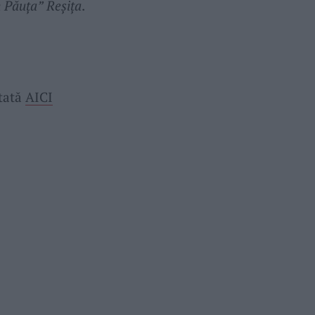
n Păuţa” Reşiţa
.
ltată
AICI