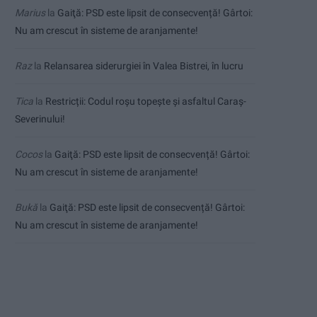
Marius
la
Gaiţă: PSD este lipsit de consecvență! Gârtoi:
Nu am crescut în sisteme de aranjamente!
Raz
la
Relansarea siderurgiei în Valea Bistrei, în lucru
Tica
la
Restricții: Codul roșu topește și asfaltul Caraș-
Severinului!
Cocos
la
Gaiţă: PSD este lipsit de consecvență! Gârtoi:
Nu am crescut în sisteme de aranjamente!
Bukă
la
Gaiţă: PSD este lipsit de consecvență! Gârtoi:
Nu am crescut în sisteme de aranjamente!