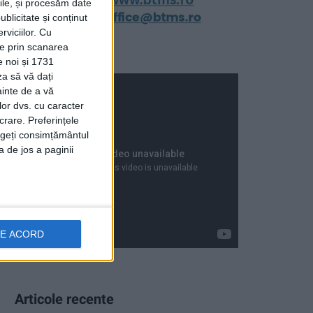
rile, și procesăm date
ublicitate și conținut
viciilor.
Cu
ție prin scanarea
e noi și 1731
za să vă dați
ainte de a vă
lor dvs. cu caracter
crare. Preferințele
rageți consimțământul
a de jos a paginii
DE ACORD
Articole recente