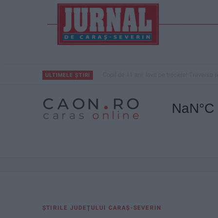
Copil de 11 ani, lovit pe trecere! Traversa
ULTIMELE ȘTIRI
ŞTIRILE JUDEŢULUI CARAŞ-SEVERIN