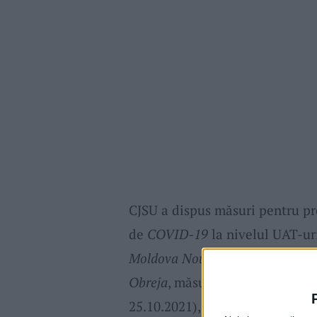
CJSU a dispus măsuri pentru p
de
COVID-19
la nivelul UAT-ur
Moldova Nouă, Ciclova Română, Bu
Obreja
, măsuri ce se aplică pen
25.10.2021), urmând a fi reeval