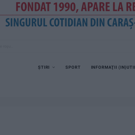
 pe roșu…
ȘTIRI
SPORT
INFORMAŢII (IN)UTI