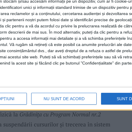
tri stocăm și/sau accesăm informații pe un dispozitiv, cum ar fi cookie-u
recţia de Sănătate Publică a judeţului
Caraş-
dentificatori unici și informații standard trimise de un dispozitiv pentru p
rea reclamelor și a conținutului, cercetarea audienței și dezvoltarea ser
calităţile amintite mai sus vizează
 și partenerii noștri putem folosi date și identificări precise de geoloca
 evenimente.
i da clic pentru a vă da acordul cu privire la prelucrarea realizată de cătr
form descrierii de mai sus. În mod alternativ, puteți da clic pentru a refu
entru a accesa informații mai detaliate și a vă schimba preferințele în
epând de marţi, 12 octombrie 2021. În
ntul.
Vă rugăm să rețineți că este posibil ca anumite prelucrări ale date
te consimțământul dvs., dar aveți dreptul de a refuza o astfel de prelu
ale în care a fost constatată încadrarea în
umai acestui site web. Puteți să vă schimbați preferințele sau să vă ret
nind la acest site și făcând clic pe butonul "Confidențialitate" din parte
 14 zile mai mare de 6/1.000 de locuitori,
zeriş
, se instituie obligativitatea purtării
ile publice deschise.
OPȚIUNI
NU SUNT DE ACORD
SUNT 
rârea nr. 131/11.10.2021 privind aprobarea
fizică la
Grădiniţa cu Program Normal nr.2
 suspendării cursurilor şi trecerea în sistem