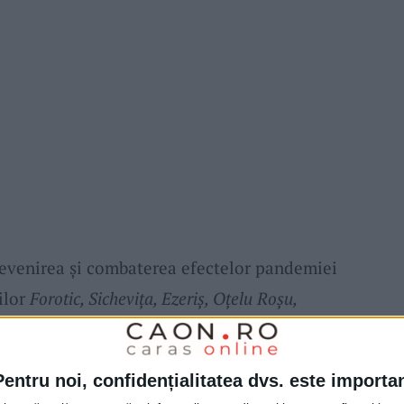
revenirea şi combaterea efectelor pandemiei
ilor
Forotic, Sicheviţa, Ezeriş, Oţelu Roşu,
chin, Păltiniş, Bolvaşniţa, Anina, Vermeş şi
tru o perioadă de 14 zile (12.10.2021-
Pentru noi, confidențialitatea dvs. este importa
uate la finalul acestei perioade, pe baza