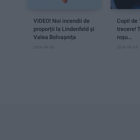
VIDEO! Noi incendii de
Copil de 
proporții la Lindenfeld și
trecere! 
Valea Bolvașnița
roșu…
2026-08-05
2026-08-05