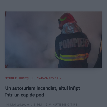
:
ŞTIRILE JUDEŢULUI CARAŞ-SEVERIN
Un autoturism incendiat, altul înfipt
într-un cap de pod
14 MAI 2026, 01:15 PM
2 MINUTE DE CITIRE