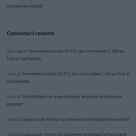
concentrare totală!
Comentarii recente
Sauvage
la
Termometrul arăta 42,5°C, dar controalele CJAS au
fost și mai fierbinți
Jean
la
Termometrul arăta 42,5°C, dar controalele CJAS au fost și
mai fierbinți
uctm
la
Toți cetățenii vor avea privilegiu de primar la refacerea
străzilor!
Dorin
la
Coșei acuză: Primar cu tratament privilegiat la Herculane!
Tica
la
Coșei acuză: Primar cu tratament privilegiat la Herculane!