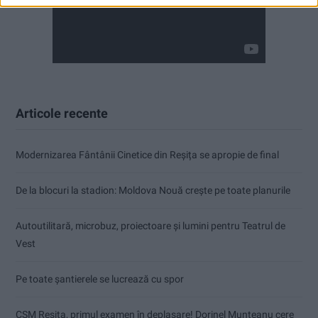
Articole recente
Modernizarea Fântânii Cinetice din Reșița se apropie de final
De la blocuri la stadion: Moldova Nouă crește pe toate planurile
Autoutilitară, microbuz, proiectoare și lumini pentru Teatrul de
Vest
Pe toate șantierele se lucrează cu spor
CSM Reșița, primul examen în deplasare! Dorinel Munteanu cere