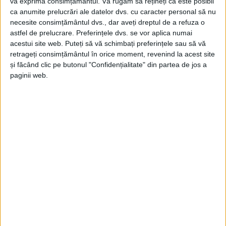
vă exprima consimțământul.
Vă rugăm să rețineți că este posibil
ca anumite prelucrări ale datelor dvs. cu caracter personal să nu
Comunicat de presă demarare
necesite consimțământul dvs., dar aveți dreptul de a refuza o
proiect „CONSTRUIRE PARC
astfel de prelucrare. Preferințele dvs. se vor aplica numai
acestui site web. Puteți să vă schimbați preferințele sau să vă
FOTOVOLTAIC PENTRU ACOPERIREA
retrageți consimțământul în orice moment, revenind la acest site
CONSUMULUI PROPRIU DE ENERGIE
și făcând clic pe butonul "Confidențialitate" din partea de jos a
ELECTRICĂ AL COMUNEI EZERIŞ,
paginii web.
JUDEȚUL CARAŞ-SEVERIN”
28 MARTIE 2025, 11:31 AM
2 MINUTE DE CITIRE
ADVERTORIAL. Unitatea Administrativ-Teritorială
Comuna
EZERIŞ
anunță lansarea proiectului
„CONSTRUIRE PARC FOTOVOLTAIC PENTRU
ACOPERIREA CONSUMULUI PROPRIU DE ENERGIE ELECTRICĂ AL
COMUNEI EZERIŞ, JUDEŢUL CARAŞ-SEVERIN”
, cod proiect
315534
,
–
finanțat prin
Fondul pentru Modernizare
–
Program
cheie 1: Surse
regenerabile de energie și stocarea energiei
, gestionat la nivel național
de Ministerul Energiei, în calitate de autoritate națională de
implementare și gestionare a fondurilor alocate României din Fondul