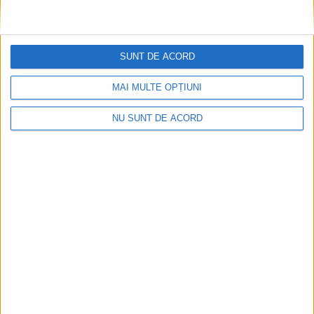
Licitație pentru rețeaua de gaze
22 SEPTEMBRIE 2024, 09:01 AM
2 MINUTE DE CITIRE
SUNT DE ACORD
CARAȘ-SEVERIN – Asociația de Dezvoltare Intercomunitară
(ADI) Distribuție Gaz Ezeriș-Fârliug-Zorlențu Mare a inițiat,
MAI MULTE OPȚIUNI
vineri, achiziția serviciilor de proiectare și asistență tehnică
NU SUNT DE ACORD
pentru obiectivul „Înființare sistem inteligent de distribuție
gaze naturale în comunele Ezeriș (Ezeriș și Soceni), Fârliug
(Fârliug Scăiuș, Remetea Pogănici și Dezești), Zorlențu Mare
(Zorlențu Mare și Zorlencior)“!