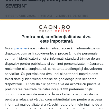
SEVERIN”
6 FEBRUARIE 2026, 11:48 AM
2 MINUTE DE CITIRE
ADVERTORIAL.
Unitatea Administrativ-Teritorială
Comuna
EZERIŞ
anunță finalizarea proiectului
„CONSTRUIRE PARC FOTOVOLTAIC
Pentru noi, confidențialitatea dvs.
PENTRU ACOPERIREA CONSUMULUI PROPRIU DE ENERGIE ELECTRICĂ
este importantă
AL COMUNEI EZERIŞ, JUDEŢUL CARAŞ-SEVERIN”
, cod proiect
315534
,
Noi și
parteneri
i noștri stocăm și/sau accesăm informații pe un
–
finanțat prin
Fondul pentru Modernizare
–
Program
cheie 1: Surse
dispozitiv, cum ar fi cookie-urile, și procesăm date personale,
regenerabile de energie și stocarea energiei
.
cum ar fi identificatori unici și informații standard trimise de un
dispozitiv pentru publicitate și conținut personalizate, măsurarea
reclamelor și a conținutului, cercetarea audienței și dezvoltarea
serviciilor.
Cu permisiunea dvs., noi și partenerii noștri putem
folosi date și identificări precise de geolocație prin scanarea
dispozitivului. Puteți da clic pentru a vă da acordul cu privire la
prelucrarea realizată de către noi și 1733 partenerii noștri
conform descrierii de mai sus. În mod alternativ, puteți da clic
pentru a refuza să vă dați consimțământul sau pentru a accesa
informații mai detaliate și a vă schimba preferințele înainte de a
UNCATEGORIZED