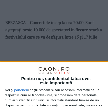
BERZASCA – Concertele încep la ora 20:00. Sunt
așteptați peste 10.000 de spectatori în fiecare seară a
festivalului care se va desfășura între 15 și 17 iulie!
Pentru noi, confidențialitatea dvs.
este importantă
Noi și
parteneri
i noștri stocăm și/sau accesăm informații pe un
dispozitiv, cum ar fi cookie-urile, și procesăm date personale,
cum ar fi identificatori unici și informații standard trimise de un
dispozitiv pentru publicitate și conținut personalizate, măsurarea