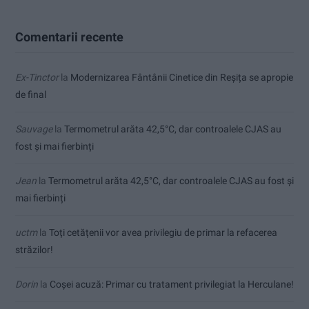
Comentarii recente
Ex-Tinctor
la
Modernizarea Fântânii Cinetice din Reșița se apropie
de final
Sauvage
la
Termometrul arăta 42,5°C, dar controalele CJAS au
fost și mai fierbinți
Jean
la
Termometrul arăta 42,5°C, dar controalele CJAS au fost și
mai fierbinți
uctm
la
Toți cetățenii vor avea privilegiu de primar la refacerea
străzilor!
Dorin
la
Coșei acuză: Primar cu tratament privilegiat la Herculane!