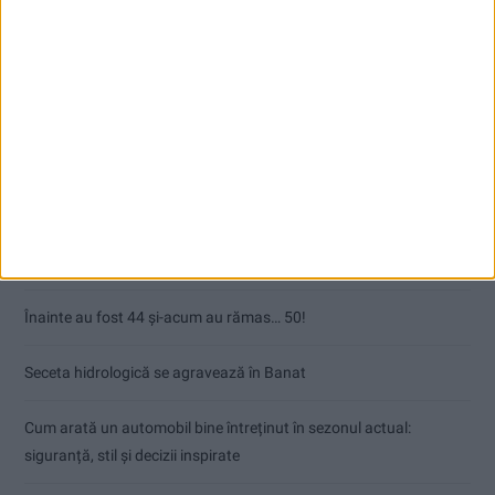
Articole recente
Ultimul bloc de locuințe sociale din Stavila, recepționat
ANUNŢ OPRIRE APĂ ÎN BOCȘA
Înainte au fost 44 și-acum au rămas… 50!
Seceta hidrologică se agravează în Banat
Cum arată un automobil bine întreținut în sezonul actual:
siguranță, stil și decizii inspirate