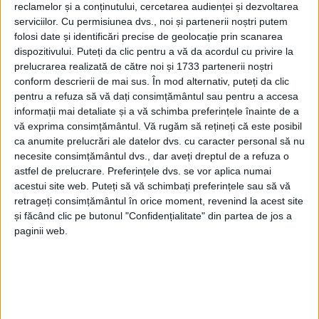
reclamelor și a conținutului, cercetarea audienței și dezvoltarea
serviciilor.
Cu permisiunea dvs., noi și partenerii noștri putem
folosi date și identificări precise de geolocație prin scanarea
dispozitivului. Puteți da clic pentru a vă da acordul cu privire la
prelucrarea realizată de către noi și 1733 partenerii noștri
conform descrierii de mai sus. În mod alternativ, puteți da clic
pentru a refuza să vă dați consimțământul sau pentru a accesa
informații mai detaliate și a vă schimba preferințele înainte de a
vă exprima consimțământul.
Vă rugăm să rețineți că este posibil
ca anumite prelucrări ale datelor dvs. cu caracter personal să nu
necesite consimțământul dvs., dar aveți dreptul de a refuza o
astfel de prelucrare. Preferințele dvs. se vor aplica numai
Asta de oarece programul primei seri îi include pe
acestui site web. Puteți să vă schimbați preferințele sau să vă
Horia Brenciu, Elena Gheorghe, Nikos Papadopoulos și
retrageți consimțământul în orice moment, revenind la acest site
și făcând clic pe butonul "Confidențialitate" din partea de jos a
Jean de la Craiova
. În a doua seară, vor urca pe scenă
paginii web.
Andra, 3 Sud-Est, Raluka
cu programul Balkan,
Mahala Rai Banda cu Shondi și Oana Radu.
Ultima
seară îi va aduce în fața publicului pe
Dejan Petrovic
și Lepa Brena.