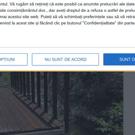
ntul.
Vă rugăm să rețineți că este posibil ca anumite prelucrări ale date
te consimțământul dvs., dar aveți dreptul de a refuza o astfel de prelu
umai acestui site web. Puteți să vă schimbați preferințele sau să vă ret
nind la acest site și făcând clic pe butonul "Confidențialitate" din parte
OPȚIUNI
NU SUNT DE ACORD
SUNT 