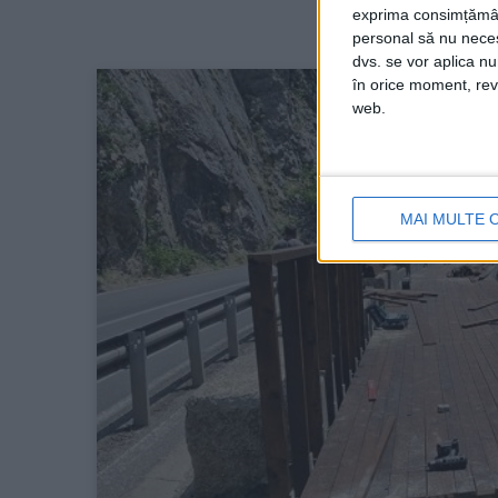
exprima consimțămâ
personal să nu necesi
dvs. se vor aplica n
în orice moment, reve
web.
MAI MULTE 