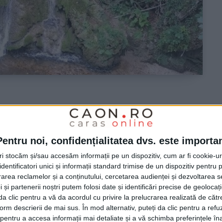
dar nu și-a revenit după
Pentru noi, confidențialitatea dvs. este importa
tri stocăm și/sau accesăm informații pe un dispozitiv, cum ar fi cookie-u
dentificatori unici și informații standard trimise de un dispozitiv pentru p
rea reclamelor și a conținutului, cercetarea audienței și dezvoltarea ser
 – Beușnița rămâne una dintre cele mai
 și partenerii noștri putem folosi date și identificări precise de geoloca
i da clic pentru a vă da acordul cu privire la prelucrarea realizată de cătr
 însă prăbușirea Cascadei Bigăr din 2021 continuă să
form descrierii de mai sus. În mod alternativ, puteți da clic pentru a refu
entru a accesa informații mai detaliate și a vă schimba preferințele în