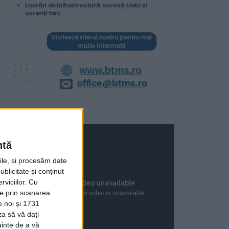
ntă
rile, și procesăm date
ublicitate și conținut
viciilor.
Cu
ție prin scanarea
e noi și 1731
za să vă dați
ainte de a vă