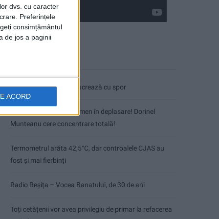
lor dvs. cu caracter
crare. Preferințele
rageți consimțământul
a de jos a paginii
Articole recente
Pe toate șantierele se lucrează cu spor
DE ACORD
CSM Reșița, primul examen în deplasare! Dorinel
Munteanu cere concentrare totală!
Termometrul arăta 42,5°C, dar controalele CJAS au
fost și mai fierbinți
Radio Reșița – Vocea Banatului, de 30 de ani
Toți cetățenii vor avea privilegiu de primar la refacerea