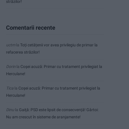
străzilor!
Comentarii recente
uctm
la
Toți cetățenii vor avea privilegiu de primar la
refacerea străzilor!
Dorin
la
Coșei acuză: Primar cu tratament privilegiat la
Herculane!
Tica
la
Coșei acuză: Primar cu tratament privilegiat la
Herculane!
Dinu
la
Gaiţă: PSD este lipsit de consecvență! Gârtoi:
Nu am crescut în sisteme de aranjamente!