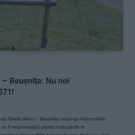
 – Beușnița: Nu noi
571!
al Cheile Nerei – Beușnița respinge informațiile
a ar fi responsabilă pentru întârzierile în