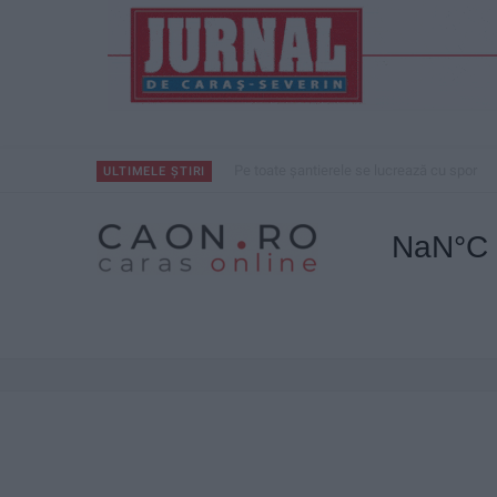
Pe toate șantierele se lucrează cu spor
ULTIMELE ȘTIRI