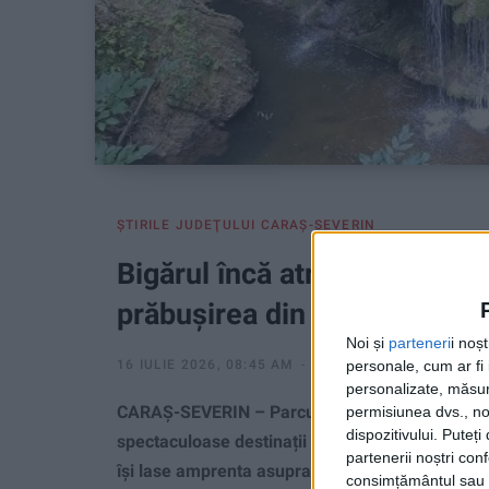
ŞTIRILE JUDEŢULUI CARAŞ-SEVERIN
Bigărul încă atrage turiști, 
prăbușirea din 2021!
Noi și
parteneri
i noș
personale, cum ar fi i
16 IULIE 2026, 08:45 AM
4 MINUTE DE CITIRE
personalizate, măsura
CARAȘ-SEVERIN – Parcul Național Cheile Nerei
permisiunea dvs., noi
dispozitivului. Puteț
spectaculoase destinații naturale din România,
partenerii noștri con
își lase amprenta asupra turismului!
consimțământul sau p