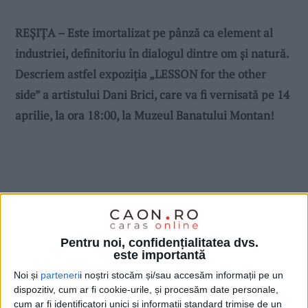
REȘIȚA – Este imortalizat pe pânză ca element al
industriei, definitoriu în dialogul dintre om și natură.
Descriem astfel expoziția „LESSON for the other
side” a artistului Dani Brici, care va fi vernisată pe 14
aprilie, la ora 18:00, la Muzeul Banatului Montan!
Pentru noi, confidențialitatea dvs.
este importantă
Noi și
parteneri
i noștri stocăm și/sau accesăm informații pe un
dispozitiv, cum ar fi cookie-urile, și procesăm date personale,
cum ar fi identificatori unici și informații standard trimise de un