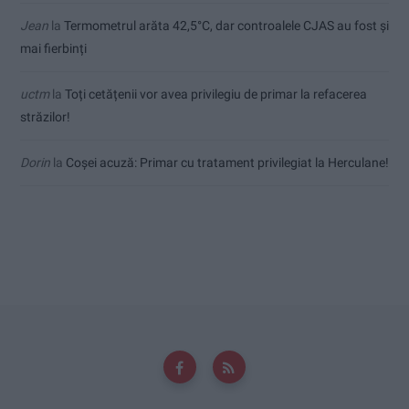
Jean
la
Termometrul arăta 42,5°C, dar controalele CJAS au fost și
mai fierbinți
uctm
la
Toți cetățenii vor avea privilegiu de primar la refacerea
străzilor!
Dorin
la
Coșei acuză: Primar cu tratament privilegiat la Herculane!