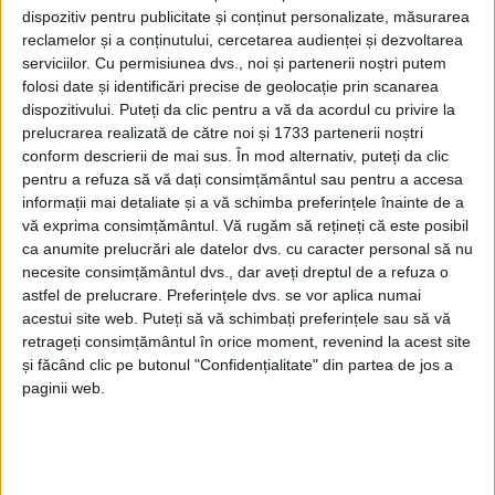
dispozitiv pentru publicitate și conținut personalizate, măsurarea
reclamelor și a conținutului, cercetarea audienței și dezvoltarea
serviciilor.
Cu permisiunea dvs., noi și partenerii noștri putem
folosi date și identificări precise de geolocație prin scanarea
dispozitivului. Puteți da clic pentru a vă da acordul cu privire la
prelucrarea realizată de către noi și 1733 partenerii noștri
conform descrierii de mai sus. În mod alternativ, puteți da clic
pentru a refuza să vă dați consimțământul sau pentru a accesa
informații mai detaliate și a vă schimba preferințele înainte de a
vă exprima consimțământul.
Vă rugăm să rețineți că este posibil
ca anumite prelucrări ale datelor dvs. cu caracter personal să nu
necesite consimțământul dvs., dar aveți dreptul de a refuza o
Pasionații de artă sunt invitați atât la
vernisaj,
cât și
astfel de prelucrare. Preferințele dvs. se vor aplica numai
acestui site web. Puteți să vă schimbați preferințele sau să vă
la turul ghidat al expoziției, pe care curatoarea
retrageți consimțământul în orice moment, revenind la acest site
Andreea Foanene
îl va efectua vineri de la ora 10.
și făcând clic pe butonul "Confidențialitate" din partea de jos a
Evenimentul este susținut de
Primăria Reșița
, de
paginii web.
Programul „
Reșița 150 de ani
” și de
Muzeul Banatului
Montan.