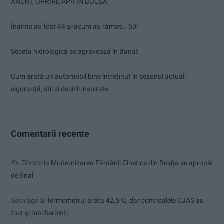
ANUNŢ OPRIRE APĂ ÎN BOCȘA
Înainte au fost 44 și-acum au rămas… 50!
Seceta hidrologică se agravează în Banat
Cum arată un automobil bine întreținut în sezonul actual:
siguranță, stil și decizii inspirate
Comentarii recente
Ex-Tinctor
la
Modernizarea Fântânii Cinetice din Reșița se apropie
de final
Sauvage
la
Termometrul arăta 42,5°C, dar controalele CJAS au
fost și mai fierbinți