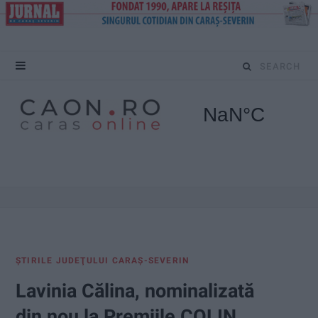
S
e
a
r
c
h
f
ŞTIRILE JUDEŢULUI CARAŞ-SEVERIN
o
Lavinia Călina, nominalizată
r
din nou la Premiile COLIN