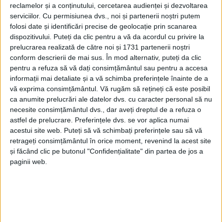
reclamelor și a conținutului, cercetarea audienței și dezvoltarea
serviciilor.
Cu permisiunea dvs., noi și partenerii noștri putem
folosi date și identificări precise de geolocație prin scanarea
dispozitivului. Puteți da clic pentru a vă da acordul cu privire la
prelucrarea realizată de către noi și 1731 partenerii noștri
conform descrierii de mai sus. În mod alternativ, puteți da clic
pentru a refuza să vă dați consimțământul sau pentru a accesa
informații mai detaliate și a vă schimba preferințele înainte de a
vă exprima consimțământul.
Vă rugăm să rețineți că este posibil
ca anumite prelucrări ale datelor dvs. cu caracter personal să nu
necesite consimțământul dvs., dar aveți dreptul de a refuza o
astfel de prelucrare. Preferințele dvs. se vor aplica numai
Nonconformista autoare a fost nominalizată cu
acestui site web. Puteți să vă schimbați preferințele sau să vă
Proiectul Zero
, o poveste despre corupție, putere,
retrageți consimțământul în orice moment, revenind la acest site
și făcând clic pe butonul "Confidențialitate" din partea de jos a
răzbunare şi o armă biologică ce poate să distrugă
paginii web.
întreaga omenire.
În exclusivitate pentru
Jurnal de Caraș-Severin și
Caon, Lavinia
a declarat că este bucuroasă pentru