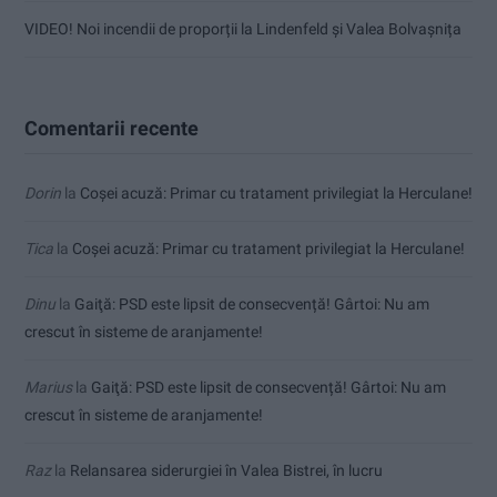
VIDEO! Noi incendii de proporții la Lindenfeld și Valea Bolvașnița
Comentarii recente
Dorin
la
Coșei acuză: Primar cu tratament privilegiat la Herculane!
Tica
la
Coșei acuză: Primar cu tratament privilegiat la Herculane!
Dinu
la
Gaiţă: PSD este lipsit de consecvență! Gârtoi: Nu am
crescut în sisteme de aranjamente!
Marius
la
Gaiţă: PSD este lipsit de consecvență! Gârtoi: Nu am
crescut în sisteme de aranjamente!
Raz
la
Relansarea siderurgiei în Valea Bistrei, în lucru