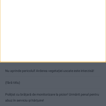
Articole recente
Coșei acuză: Primar cu tratament privilegiat la Herculane!
Nu aprinde pericolul! Arderea vegetației uscate este interzisă!
(fără titlu)
Polițist cu brățară de monitorizare la picior! Urmărit penal pentru
abuz în serviciu și hărțuire!