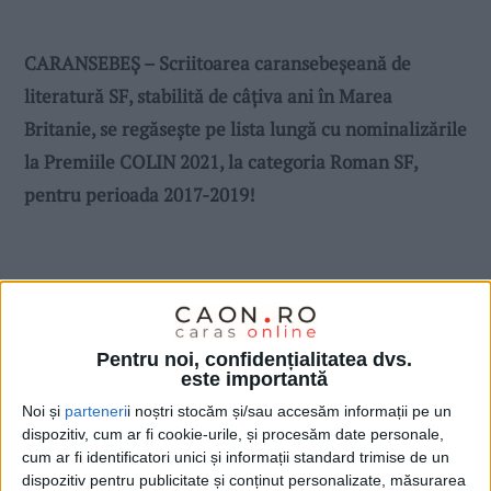
CARANSEBEȘ – Scriitoarea caransebeșeană de
literatură SF, stabilită de câțiva ani în Marea
Britanie, se regăsește pe lista lungă cu nominalizările
la Premiile COLIN 2021, la categoria Roman SF,
pentru perioada 2017-2019!
Pentru noi, confidențialitatea dvs.
este importantă
Noi și
parteneri
i noștri stocăm și/sau accesăm informații pe un
dispozitiv, cum ar fi cookie-urile, și procesăm date personale,
cum ar fi identificatori unici și informații standard trimise de un
dispozitiv pentru publicitate și conținut personalizate, măsurarea