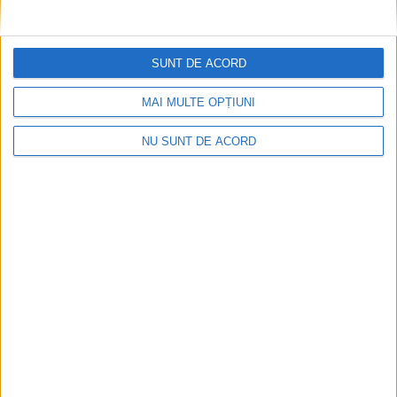
SUNT DE ACORD
MAI MULTE OPȚIUNI
Nu aprinde pericolul! Arderea vegetației uscate
NU SUNT DE ACORD
este interzisă!
2026-08-05