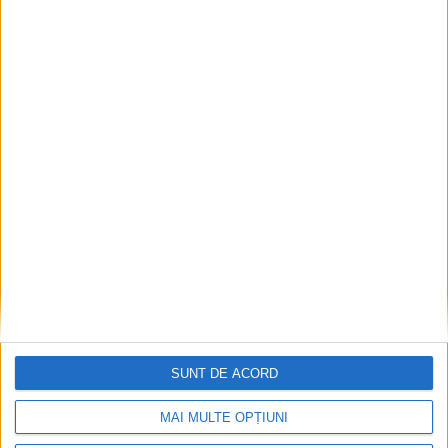
ŞTIRILE JUDEŢULUI CARAŞ-SEVERIN
Lavinia Călina și „Angáraka” la
SUNT DE ACORD
Bookfest
MAI MULTE OPȚIUNI
5 IUNIE 2022, 09:30 AM
2 MINUTE DE CITIRE