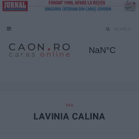
S
e
a
r
c
h
f
TAG
LAVINIA CALINA
o
r