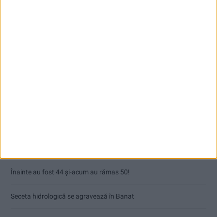
Articole recente
Înainte au fost 44 și-acum au rămas 50!
Seceta hidrologică se agravează în Banat