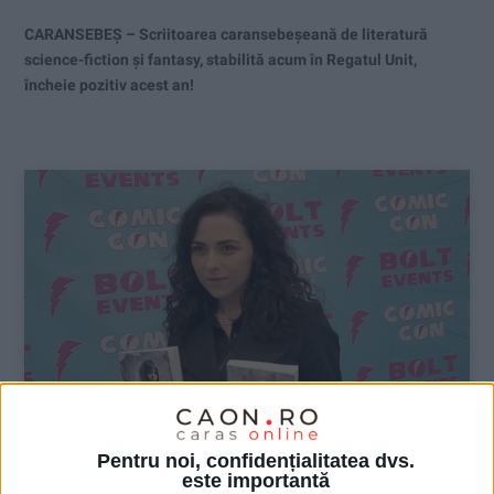
CARANSEBEȘ – Scriitoarea caransebeșeană de literatură
science-fiction și fantasy, stabilită acum în Regatul Unit,
încheie pozitiv acest an!
Pentru noi, confidențialitatea dvs.
este importantă
ŞTIRILE JUDEŢULUI CARAŞ-SEVERIN