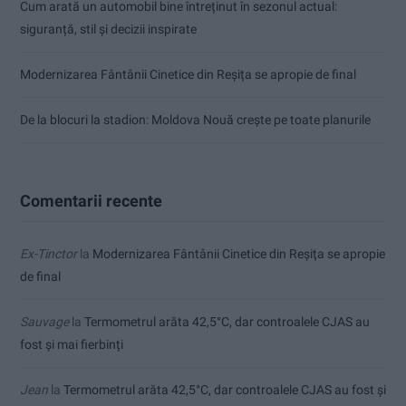
Cum arată un automobil bine întreținut în sezonul actual:
siguranță, stil și decizii inspirate
Modernizarea Fântânii Cinetice din Reșița se apropie de final
De la blocuri la stadion: Moldova Nouă crește pe toate planurile
Comentarii recente
Ex-Tinctor
la
Modernizarea Fântânii Cinetice din Reșița se apropie
de final
Sauvage
la
Termometrul arăta 42,5°C, dar controalele CJAS au
fost și mai fierbinți
Jean
la
Termometrul arăta 42,5°C, dar controalele CJAS au fost și