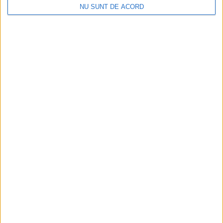
NU SUNT DE ACORD
CARANSEBEȘ – Chiar dacă s-a stabilit de câțiva ani în Anglia,
caransebeșeanca scrie în continuare ceea ce a consacrat-o,
adică literatură SF. Și o face bine!
ŞTIRILE JUDEŢULUI CARAŞ-SEVERIN