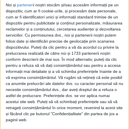
Noi și
parteneri
i noștri stocăm și/sau accesăm informații pe un
Lavinia Călina, întâlnire cu publicul
dispozitiv, cum ar fi cookie-urile, și procesăm date personale,
britanic
cum ar fi identificatori unici și informații standard trimise de un
dispozitiv pentru publicitate și conținut personalizate, măsurarea
16 MARTIE 2025, 10:54 AM
1 MINUT DE CITIRE
reclamelor și a conținutului, cercetarea audienței și dezvoltarea
serviciilor.
Cu permisiunea dvs., noi și partenerii noștri putem
CARANSEBEȘ – Scriitoarea din Caransebeș a participat zilele
folosi date și identificări precise de geolocație prin scanarea
trecute la una din cele mai importante manifestări dedicate
dispozitivului. Puteți da clic pentru a vă da acordul cu privire la
literaturii fantastice, cu tot ceea ce ține de aceasta (cărți, benzi
prelucrarea realizată de către noi și 1733 partenerii noștri
desenate, jocuri, articole de colecție)!
conform descrierii de mai sus. În mod alternativ, puteți da clic
pentru a refuza să vă dați consimțământul sau pentru a accesa
informații mai detaliate și a vă schimba preferințele înainte de a
vă exprima consimțământul.
Vă rugăm să rețineți că este posibil
ca anumite prelucrări ale datelor dvs. cu caracter personal să nu
necesite consimțământul dvs., dar aveți dreptul de a refuza o
astfel de prelucrare. Preferințele dvs. se vor aplica numai
acestui site web. Puteți să vă schimbați preferințele sau să vă
retrageți consimțământul în orice moment, revenind la acest site
și făcând clic pe butonul "Confidențialitate" din partea de jos a
paginii web.