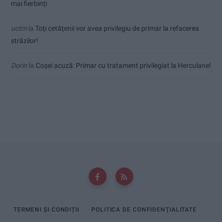
mai fierbinți
uctm
la
Toți cetățenii vor avea privilegiu de primar la refacerea
străzilor!
Dorin
la
Coșei acuză: Primar cu tratament privilegiat la Herculane!
TERMENI ȘI CONDIȚII
POLITICA DE CONFIDENȚIALITATE